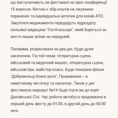
що виступатимуть на фестивалі на прес-конференції
15 вересня. Метою є збір коштів на лікування
поранених та індивідуальні аптечки для воїнів АТО.
Закуплені медикаменти передадуть підрозділу
польової медицини “Госпітальєри”, який бореться за
життя наших воїнів на передовій.
Програма, розрахована на два дні, буде дуже
насиченою. Гостей чекає літературна сцена,
військовий та медичний вишкіл, літературна сцена,
військові ігри, майстер-класи. Буде показано фільм
“Добровольці божої роти”. Проживання – в
наметовому містечку та палатках. Також у дні
фестивалю маршрут №14 буде їхати аж до воріт
Дахнівської Січі. Час роботи автобуса продовжено в
перший день фесту до 01:30, в другий день до 00:30
ночі.