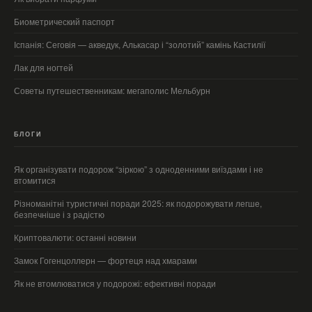
Биометрический паспорт
Іспанія: Сеговія — акведук, Алькасар і “золотий” камінь Кастилії
Лак для ногтей
Советы путешественникам: мегаполис Мельбурн
БЛОГИ
Як організувати подорож “зіркою” з одноденними виїздами і не
втомитися
Різноманітні туристичні поради 2025: як подорожувати легше,
безпечніше і з радістю
Криптовалюти: останні новини
Замок Гогенцоллерн — фортеця над хмарами
Як не втомлюватися у подорожі: ефективні поради