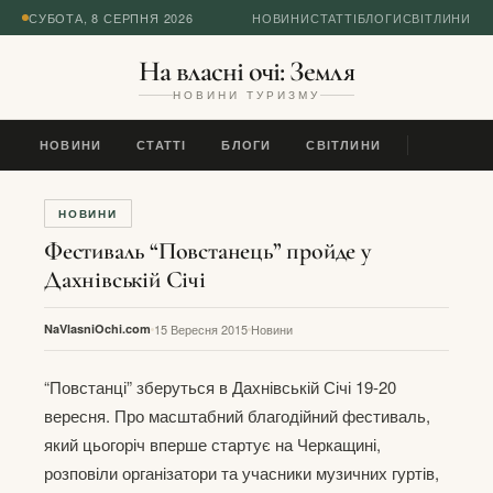
СУБОТА, 8 СЕРПНЯ 2026
НОВИНИ
СТАТТІ
БЛОГИ
СВІТЛИНИ
На власні очі: Земля
НОВИНИ ТУРИЗМУ
НОВИНИ
СТАТТІ
БЛОГИ
СВІТЛИНИ
НОВИНИ
Фестиваль “Повстанець” пройде у
Дахнівській Січі
NaVlasniOchi.com
15 Вересня 2015
Новини
“Повстанці” зберуться в Дахнівській Січі 19-20
вересня. Про масштабний благодійний фестиваль,
який цьогоріч вперше стартує на Черкащині,
розповіли організатори та учасники музичних гуртів,