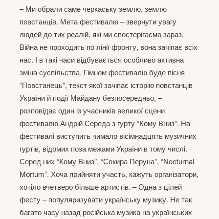
– Ми обрали саме черкаську землю, землю
повстанців. Мета фестивалю – звернути увагу
людей до тих реалій, які ми спостерігаємо зараз.
Війна не проходить по лінії фронту, вона зачіпає всіх
нас. І в такі часи відбувається особливо активна
зміна суспільства. Гімном фестивалю буде пісня
“Повстанець”, текст якої зачіпає історію повстанців
України й події Майдану безпосередньо, –
розповідає один із учасників великої сцени
фестивалю Андрій Середа з гурту “Кому Вниз”. На
фестивалі виступить чимало вісімнадцять музичних
гуртів, відомих поза межами України в тому числі.
Серед них “Кому Вниз”, “Сокира Перуна”, “Nocturnal
Mortum”. Хоча прийняти участь, кажуть організатори,
хотіло вчетверо більше артистів. – Одна з цілей
фесту – популяризувати українську музику. Не так
багато часу назад російська музика на українських