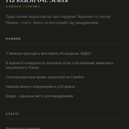
НОВИНИ ТУРИЗМУ
Туристичний медіа-портал про подорожі Україною та світом.
Новини, статті, блоги та фотографії від мандрівників.
НОВИНИ
У Мексиці проходить фестиваль Ніч редиски. ВІДЕО
В Індонезії сепаратисти захопили літак з пасажирами: вимагають
незалежність Папуа
Солнцезащитные кремы запретили на Гавайях
Українці можуть подорожувати у 23 країни
Бордо – ідеальне місто для мандрівників
СТАТТІ
Як вибрати парфуми