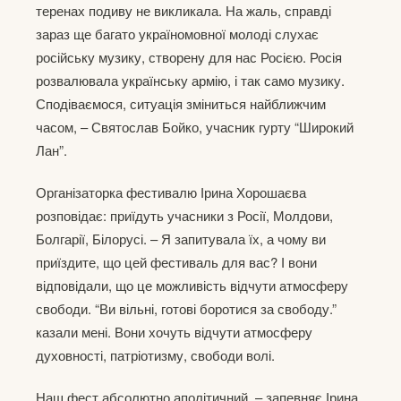
теренах подиву не викликала. На жаль, справді
зараз ще багато україномовної молоді слухає
російську музику, створену для нас Росією. Росія
розвалювала українську армію, і так само музику.
Сподіваємося, ситуація зміниться найближчим
часом, – Святослав Бойко, учасник гурту “Широкий
Лан”.
Організаторка фестивалю Ірина Хорошаєва
розповідає: приїдуть учасники з Росії, Молдови,
Болгарії, Білорусі. – Я запитувала їх, а чому ви
приїздите, що цей фестиваль для вас? І вони
відповідали, що це можливість відчути атмосферу
свободи. “Ви вільні, готові боротися за свободу.”
казали мені. Вони хочуть відчути атмосферу
духовності, патріотизму, свободи волі.
Наш фест абсолютно аполітичний, – запевняє Ірина