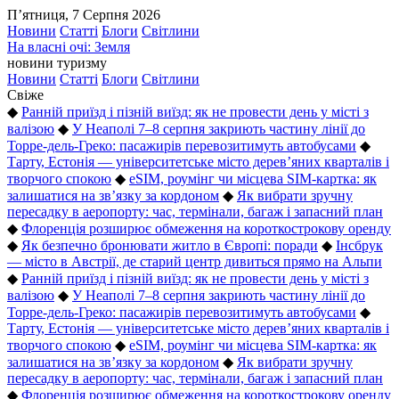
П’ятниця, 7 Серпня 2026
Новини
Статті
Блоги
Світлини
На власні очі: Земля
новини туризму
Новини
Статті
Блоги
Світлини
Свіже
◆
Ранній приїзд і пізній виїзд: як не провести день у місті з
валізою
◆
У Неаполі 7–8 серпня закриють частину лінії до
Торре-дель-Греко: пасажирів перевозитимуть автобусами
◆
Тарту, Естонія — університетське місто дерев’яних кварталів і
творчого спокою
◆
eSIM, роумінг чи місцева SIM-картка: як
залишатися на зв’язку за кордоном
◆
Як вибрати зручну
пересадку в аеропорту: час, термінали, багаж і запасний план
◆
Флоренція розширює обмеження на короткострокову оренду
◆
Як безпечно бронювати житло в Європі: поради
◆
Інсбрук
— місто в Австрії, де старий центр дивиться прямо на Альпи
◆
Ранній приїзд і пізній виїзд: як не провести день у місті з
валізою
◆
У Неаполі 7–8 серпня закриють частину лінії до
Торре-дель-Греко: пасажирів перевозитимуть автобусами
◆
Тарту, Естонія — університетське місто дерев’яних кварталів і
творчого спокою
◆
eSIM, роумінг чи місцева SIM-картка: як
залишатися на зв’язку за кордоном
◆
Як вибрати зручну
пересадку в аеропорту: час, термінали, багаж і запасний план
◆
Флоренція розширює обмеження на короткострокову оренду