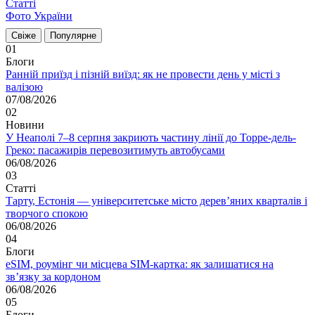
Статті
Фото України
Свіже
Популярне
01
Блоги
Ранній приїзд і пізній виїзд: як не провести день у місті з
валізою
07/08/2026
02
Новини
У Неаполі 7–8 серпня закриють частину лінії до Торре-дель-
Греко: пасажирів перевозитимуть автобусами
06/08/2026
03
Статті
Тарту, Естонія — університетське місто дерев’яних кварталів і
творчого спокою
06/08/2026
04
Блоги
eSIM, роумінг чи місцева SIM-картка: як залишатися на
зв’язку за кордоном
06/08/2026
05
Блоги