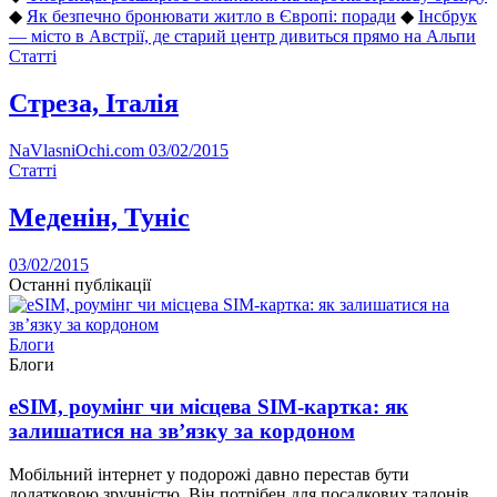
◆
Як безпечно бронювати житло в Європі: поради
◆
Інсбрук
— місто в Австрії, де старий центр дивиться прямо на Альпи
Статті
Стреза, Італія
NaVlasniOchi.com
03/02/2015
Статті
Меденін, Туніс
03/02/2015
Останні публікації
Блоги
Блоги
eSIM, роумінг чи місцева SIM-картка: як
залишатися на зв’язку за кордоном
Мобільний інтернет у подорожі давно перестав бути
додатковою зручністю. Він потрібен для посадкових талонів,