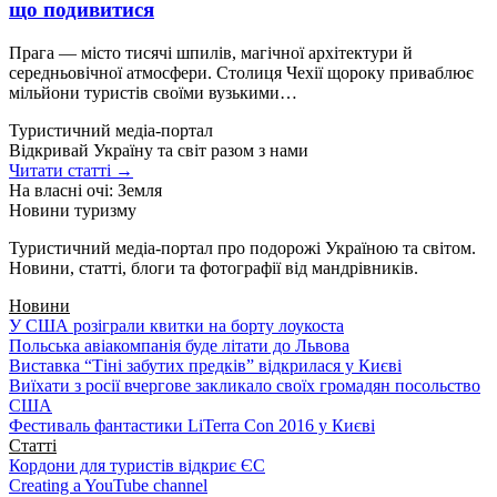
що подивитися
Прага — місто тисячі шпилів, магічної архітектури й
середньовічної атмосфери. Столиця Чехії щороку приваблює
мільйони туристів своїми вузькими…
Туристичний медіа-портал
Відкривай Україну та світ разом з нами
Читати статті →
На власні очі: Земля
Новини туризму
Туристичний медіа-портал про подорожі Україною та світом.
Новини, статті, блоги та фотографії від мандрівників.
Новини
У США розіграли квитки на борту лоукоста
Польська авіакомпанія буде літати до Львова
Виставка “Тіні забутих предків” відкрилася у Києві
Виїхати з росії вчергове закликало своїх громадян посольство
США
Фестиваль фантастики LiTerra Con 2016 у Києві
Статті
Кордони для туристів відкриє ЄС
Creating a YouTube channel