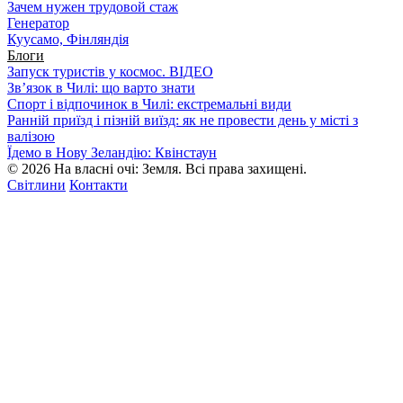
Зачем нужен трудовой стаж
Генератор
Куусамо, Фінляндія
Блоги
Запуск туристів у космос. ВІДЕО
Зв’язок в Чилі: що варто знати
Спорт і відпочинок в Чилі: екстремальні види
Ранній приїзд і пізній виїзд: як не провести день у місті з
валізою
Їдемо в Нову Зеландію: Квінстаун
© 2026 На власні очі: Земля. Всі права захищені.
Світлини
Контакти