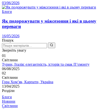
03/06/2026
Блоги
Як подорожувати у міжсезоння і які в цьому
переваги
16/05/2026
Пошук
Зверніть увагу
01
Світлини
Турин, Італія: елегантність, історія та смак П’ємонту
06/08/2025
02
Світлини
Гора Хом’як, Карпати, Україна
13/04/2025
Розділи
Блоги
Новини
Світлини