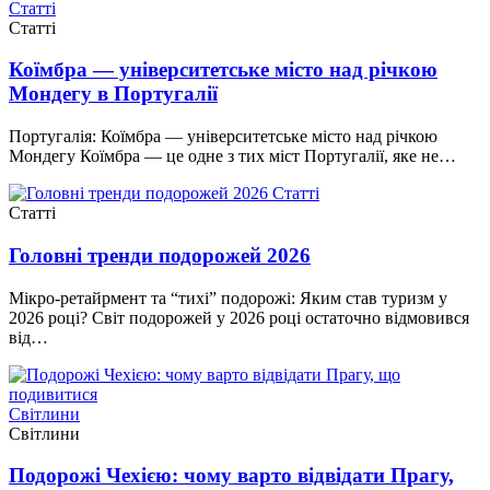
Статті
Статті
Коїмбра — університетське місто над річкою
Мондегу в Португалії
Португалія: Коїмбра — університетське місто над річкою
Мондегу Коїмбра — це одне з тих міст Португалії, яке не…
Статті
Статті
Головні тренди подорожей 2026
Мікро-ретайрмент та “тихі” подорожі: Яким став туризм у
2026 році? Світ подорожей у 2026 році остаточно відмовився
від…
Світлини
Світлини
Подорожі Чехією: чому варто відвідати Прагу,