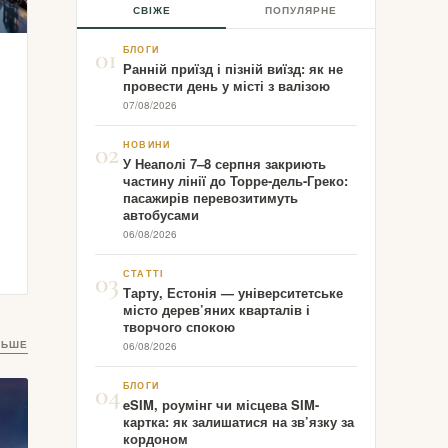
СВІЖЕ
ПОПУЛЯРНЕ
01
БЛОГИ
Ранній приїзд і пізній виїзд: як не
провести день у місті з валізою
07/08/2026
02
НОВИНИ
У Неаполі 7–8 серпня закриють
частину лінії до Торре-дель-Греко:
пасажирів перевозитимуть
автобусами
06/08/2026
03
СТАТТІ
Тарту, Естонія — університетське
місто дерев’яних кварталів і
творчого спокою
ЛЬШЕ
06/08/2026
04
БЛОГИ
eSIM, роумінг чи місцева SIM-
картка: як залишатися на зв’язку за
кордоном