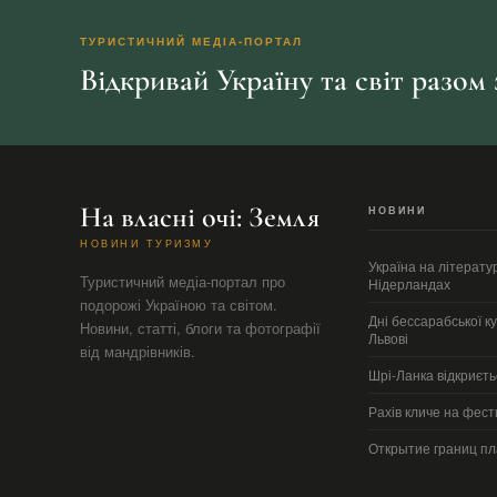
ТУРИСТИЧНИЙ МЕДІА-ПОРТАЛ
Відкривай Україну та світ разом
На власні очі: Земля
НОВИНИ
НОВИНИ ТУРИЗМУ
Україна на літерату
Туристичний медіа-портал про
Нідерландах
подорожі Україною та світом.
Дні бессарабської ку
Новини, статті, блоги та фотографії
Львові
від мандрівників.
Шрі-Ланка відкриєть
Рахів кличе на фест
Открытие границ п