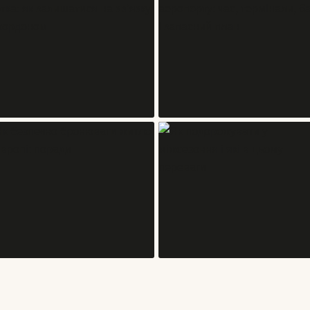
БЛОГИ
БЛОГИ
eSIM, роумінг чи місцева SIM-
Як вибрати зручну пересадку в
картка: як залишатися на зв’язку
аеропорту: час, термінали, багаж
за кордоном
запасний план
06/08/2026
05/08/2026
БЛОГИ
БЛОГИ
Як безпечно бронювати житло в
Як подорожувати у міжсезоння і
Європі: поради
які в цьому переваги