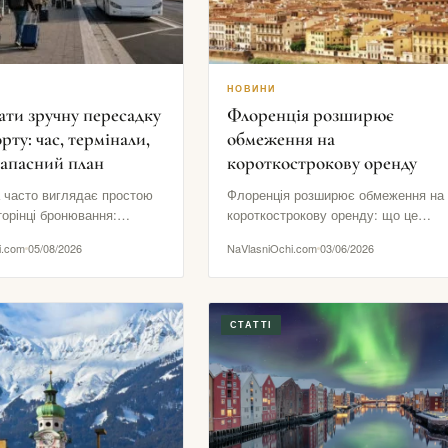
НОВИНИ
ати зручну пересадку
Флоренція розширює
рту: час, термінали,
обмеження на
запасний план
короткострокову оренду
 часто виглядає простою
Флоренція розширює обмеження на
орінці бронювання:
короткострокову оренду: що це
ак прилітає, другий
означає для туристів Флоренція
i.com
05/08/2026
NaVlasniOchi.com
03/06/2026
 між ними начебто
готує одне з найпомітніших рішень
ься…
в…
СТАТТІ