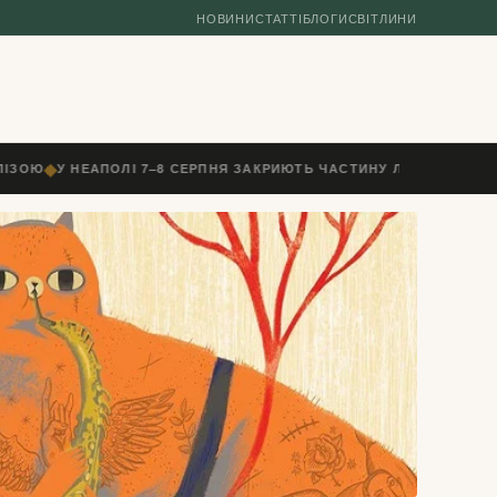
НОВИНИ
СТАТТІ
БЛОГИ
СВІТЛИНИ
◆
ІЗОЮ
У НЕАПОЛІ 7–8 СЕРПНЯ ЗАКРИЮТЬ ЧАСТИНУ ЛІНІЇ ДО ТОРР