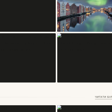
СТАТТІ
СТАТТІ
Інсбрук — місто в Австрії, де
Тронгейм, Норвегія – місто
старий центр дивиться прямо на
Нідароського собору, дерев’яних
Альпи
складів і студентського
03/06/2026
17/05/2026
північного ритму
СТАТТІ
СТАТТІ
Ансі, Франція — альпійське місто
Уппсала, Швеція — місто
ЧИТАТИ БІ
каналів, прозорого озера і
університету, собору і давньої
неквапливих ранків
північної пам’яті
17/05/2026
16/05/2026