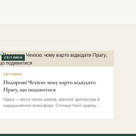
СВІТЛИНИ
СВІТЛИНИ
Подорожі Чехією: чому варто відвідати
Прагу, що подивитися
Прага — місто тисячі шпилів, магічної архітектури й
середньовічної атмосфери. Столиця Чехії щороку
приваблює мільйони туристів своїми вузькими…