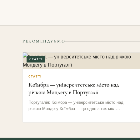
РЕКОМЕНДУЄМО
СТАТТІ
СТАТТІ
Коїмбра — університетське місто над
річкою Мондегу в Португалії
Португалія: Коїмбра — університетське місто над
річкою Мондегу Коїмбра — це одне з тих міст
Португалії, яке не…