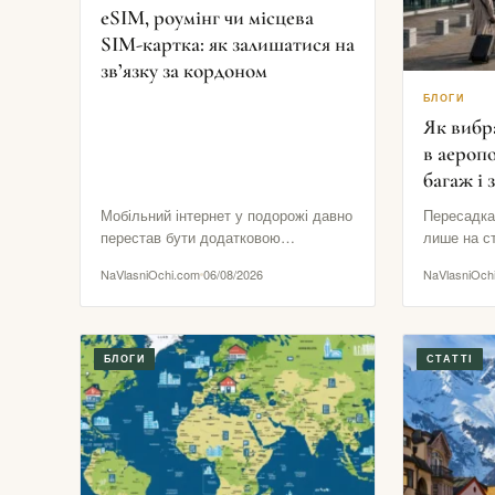
eSIM, роумінг чи місцева
SIM-картка: як залишатися на
зв’язку за кордоном
БЛОГИ
Як вибр
в аеропо
багаж і 
Мобільний інтернет у подорожі давно
Пересадка
перестав бути додатковою
лише на ст
зручністю. Він потрібен для
перший літ
NaVlasniOchi.com
06/08/2026
NaVlasniOch
посадкових талонів, навігації,
вилітає, а
повідомлень від готелю,…
залишаєт
БЛОГИ
СТАТТІ