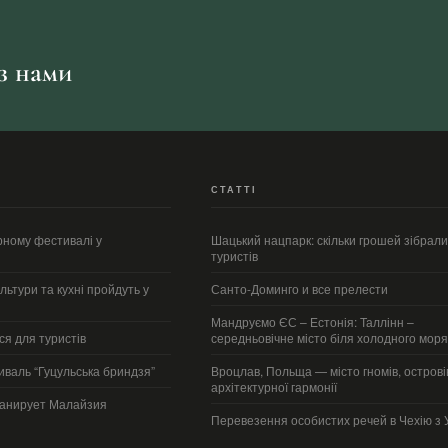
 з нами
СТАТТІ
рному фестивалі у
Шацький нацпарк: скільки грошей зібрали
туристів
льтури та кухні пройдуть у
Санто-Доминго и все прелести
Мандруємо ЄС – Естонія: Таллінн –
ся для туристів
середньовічне місто біля холодного моря
иваль “Гуцульська бриндзя”
Вроцлав, Польща — місто гномів, островів
архітектурної гармонії
ланирует Малайзия
Перевезення особистих речей в Чехію з 