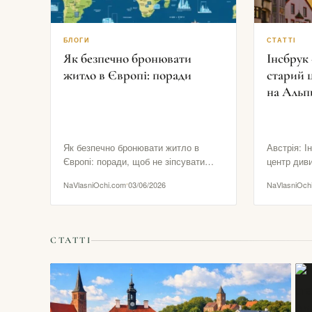
БЛОГИ
СТАТТІ
Як безпечно бронювати
Інсбрук 
житло в Європі: поради
старий 
на Альп
Як безпечно бронювати житло в
Австрія: І
Європі: поради, щоб не зіпсувати
центр див
подорож Житло може зробити
Інсбрук — 
NaVlasniOchi.com
03/06/2026
NaVlasniOch
подорож дуже комфортною або…
СТАТТІ