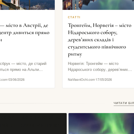
СТАТТІ
— місто в Австрії, де
Тронгейм, Норвегія – місто
центр дивиться прямо
Нідароського собору,
и
дерев’яних складів і
студентського північного
ритму
нсбрук — місто, де старий
Норвегія: Тронгейм — місто
иться прямо на Альпи
Нідароського собору, дерев’яних
це місто, у якому гори…
складів і студентського північного
i.com
03/06/2026
NaVlasniOchi.com
17/05/2026
ритму Тронгейм — це Норвегія без
столичного…
ЧИТАТИ БІ