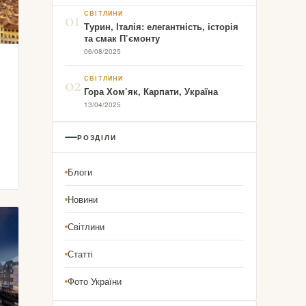
01
СВІТЛИНИ
Турин, Італія: елегантність, історія
та смак П’ємонту
06/08/2025
02
СВІТЛИНИ
Гора Хом’як, Карпати, Україна
13/04/2025
РОЗДІЛИ
Блоги
Новини
Світлини
Статті
Фото України