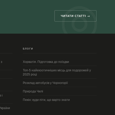
ЧИТАТИ СТАТТІ →
БЛОГИ
 з
Хорватія. Підготовка до поїздки
Топ-5 найекзотичніших місць для подорожей у
2025 році
Розклад автобусів у Чорногорії
Природа Чилі
 і
Пекін: куди піти, що варто знати
України