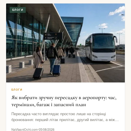
БЛОГИ
БЛОГИ
Як вибрати зручну пересадку в аеропорту: час,
термінали, багаж і запасний план
Пересадка часто виглядає простою лише на сторінці
бронювання: перший літак прилітає, другий вилітає, а між
ними начебто залишається…
NaVlasniOchi.com
05/08/2026