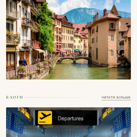
СТАТТІ
Тронгейм, Норвегія – місто Нідароського собору,
дерев’яних складів і студентського північного ритму
17/05/2026
СТАТТІ
Ансі, Франція — альпійське місто каналів, прозорого озера
БЛОГИ
ЧИТАТИ БІЛЬШЕ
і неквапливих ранків
17/05/2026