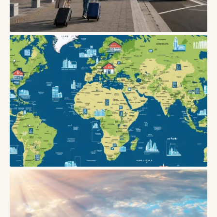
БЛОГИ
Як вибрати зручну пересадку в аеропорту: час, термінали,
багаж і запасний план
05/08/2026
БЛОГИ
Як безпечно бронювати житло в Європі: поради
03/06/2026