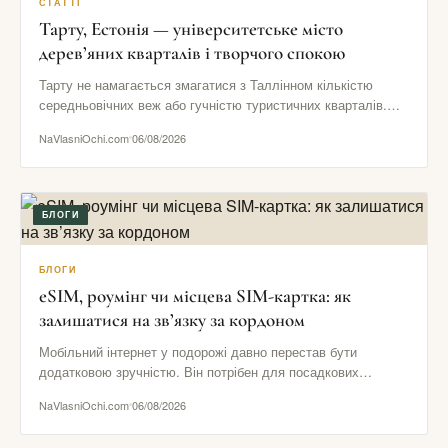
СТАТТІ
Тарту, Естонія — університетське місто
дерев’яних кварталів і творчого спокою
Тарту не намагається змагатися з Таллінном кількістю
середньовічних веж або гучністю туристичних кварталів.
Його сила в іншому: тут…
NaVlasniOchi.com
06/08/2026
БЛОГИ
БЛОГИ
eSIM, роумінг чи місцева SIM-картка: як
залишатися на зв’язку за кордоном
Мобільний інтернет у подорожі давно перестав бути
додатковою зручністю. Він потрібен для посадкових
талонів, навігації, повідомлень від готелю,…
NaVlasniOchi.com
06/08/2026