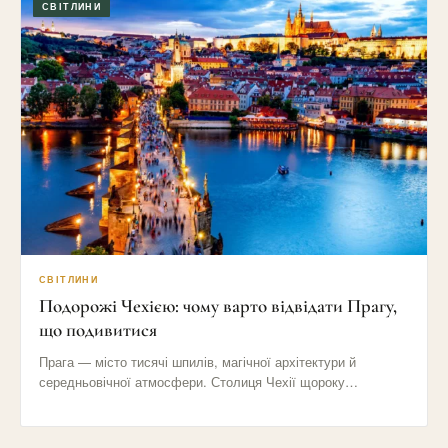
СВІТЛИНИ
СВІТЛИНИ
Подорожі Чехією: чому варто відвідати Прагу,
що подивитися
Прага — місто тисячі шпилів, магічної архітектури й
середньовічної атмосфери. Столиця Чехії щороку
приваблює мільйони туристів своїми вузькими…