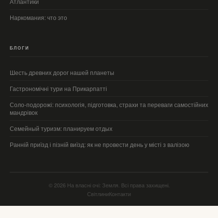
Атлантики
Наркомания: что это
БЛОГИ
Шесть древних дорог нашей планеты
Гастрономічні тури на Прикарпатті
Соло-подорожі: психологія, підготовка, страхи та переваги самостійних
мандрівок
Семейный туризм: планируем отдых
Ранній приїзд і пізній виїзд: як не провести день у місті з валізою
© 2026 На власні очі: Земля. Всі права захищені.
Світлини
Контакти