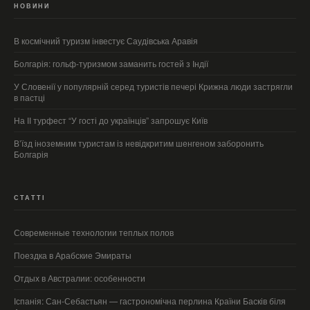
НОВИНИ
В космічний туризм інвестує Саудівська Аравія
Болгарія: гольф-туризмом заманить гостей з Індії
У Словенії у популярній серед туристів печері Крижна люди застрягли
в пастці
На ІІ турфест “У гості до українців” запрошує Київ
В’їзд іноземним туристам із невідкритим шенгеном заборонить
Болгарія
СТАТТІ
Современные технологии теплых полов
Поездка в Арабские Эмираты
Отдых в Австралии: особенности
Іспанія: Сан-Себастьян — гастрономічна перлина Країни Басків біля