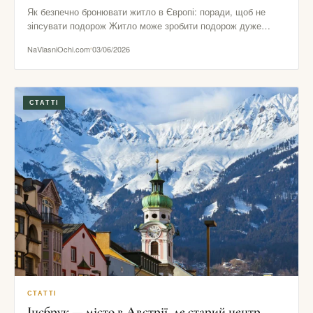
Як безпечно бронювати житло в Європі: поради, щоб не
зіпсувати подорож Житло може зробити подорож дуже
комфортною або…
NaVlasniOchi.com
03/06/2026
СТАТТІ
СТАТТІ
Інсбрук — місто в Австрії, де старий центр