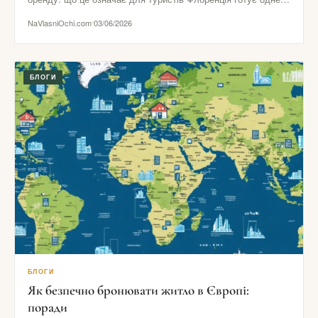
найпомітніших рішень в…
NaVlasniOchi.com
03/06/2026
БЛОГИ
БЛОГИ
Як безпечно бронювати житло в Європі:
поради