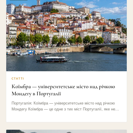
СТАТТІ
Коїмбра — університетське місто над річкою
Мондегу в Португалії
Португалія: Коїмбра — університетське місто над річкою
Мондегу Коїмбра — це одне з тих міст Португалії, яке не…