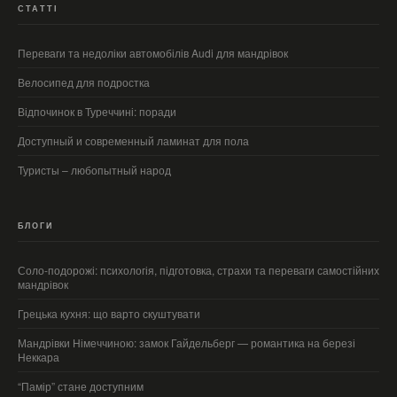
СТАТТІ
Переваги та недоліки автомобілів Audi для мандрівок
Велосипед для подростка
Відпочинок в Туреччині: поради
Доступный и современный ламинат для пола
Туристы – любопытный народ
БЛОГИ
Соло-подорожі: психологія, підготовка, страхи та переваги самостійних
мандрівок
Грецька кухня: що варто скуштувати
Мандрівки Німеччиною: замок Гайдельберг — романтика на березі
Неккара
“Памір” стане доступним