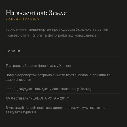
На власні очі: Земля
НОВИНИ ТУРИЗМУ
Туристичний медіа-портал про подорожі Україною та світом.
Новини, статті, блоги та фотографії від мандрівників.
НОВИНИ
Театральний фреш-фестиваль у Харкові
Чому в аеропортах потрібно знімати взуття: основна причина та
важливі нюанси
Корейці збудують швидкісну лінію залізниці у Польщі
ХV Фестиваль “ЧЕРВОНА РУТА – 2017”
В Австралії чоловік помітив з дрону гігантську акулу, яка хотіла
атакувати туристів