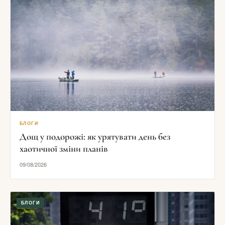
БЛОГИ
Дощ у подорожі: як урятувати день без
хаотичної зміни планів
09/08/2026
БЛОГИ