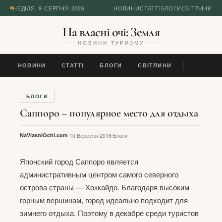
НЕДІЛЯ, 9 СЕРПНЯ 2026
НОВИНИ
СТАТТІ
БЛОГИ
СВІТЛИНИ
На власні очі: Земля
НОВИНИ ТУРИЗМУ
НОВИНИ
СТАТТІ
БЛОГИ
СВІТЛИНИ
БЛОГИ
Саппоро – популярное место для отдыха
NaVlasniOchi.com
10 Вересня 2016
Блоги
Японский город Саппоро является
административным центром самого северного
острова страны — Хоккайдо. Благодаря высоким
горным вершинам, город идеально подходит для
зимнего отдыха. Поэтому в декабре среди туристов