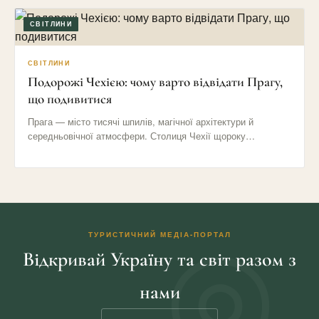
СВІТЛИНИ
СВІТЛИНИ
Подорожі Чехією: чому варто відвідати Прагу,
що подивитися
Прага — місто тисячі шпилів, магічної архітектури й
середньовічної атмосфери. Столиця Чехії щороку
приваблює мільйони туристів своїми вузькими…
ТУРИСТИЧНИЙ МЕДІА-ПОРТАЛ
Відкривай Україну та світ разом з
нами