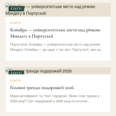
СТАТТІ
СТАТТІ
Коїмбра — університетське місто над річкою
Мондегу в Португалії
Португалія: Коїмбра — університетське місто над річкою
Мондегу Коїмбра — це одне з тих міст Португалії, яке не…
СТАТТІ
СТАТТІ
Головні тренди подорожей 2026
Мікро-ретайрмент та “тихі” подорожі: Яким став туризм у
2026 році? Світ подорожей у 2026 році остаточно
відмовився від…