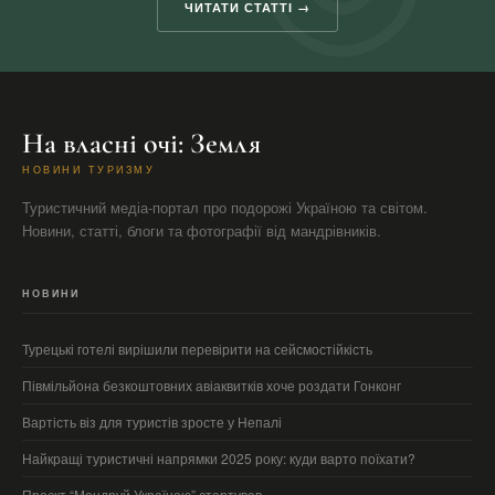
ЧИТАТИ СТАТТІ →
На власні очі: Земля
НОВИНИ ТУРИЗМУ
Туристичний медіа-портал про подорожі Україною та світом.
Новини, статті, блоги та фотографії від мандрівників.
НОВИНИ
Турецькі готелі вирішили перевірити на сейсмостійкість
Півмільйона безкоштовних авіаквитків хоче роздати Гонконг
Вартість віз для туристів зросте у Непалі
Найкращі туристичні напрямки 2025 року: куди варто поїхати?
Проєкт “Мандруй Україною” стартував