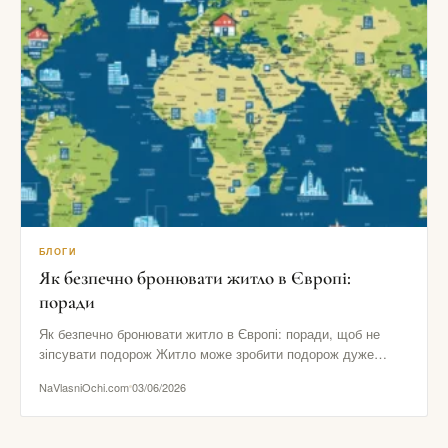
БЛОГИ
Як безпечно бронювати житло в Європі:
поради
Як безпечно бронювати житло в Європі: поради, щоб не
зіпсувати подорож Житло може зробити подорож дуже
комфортною або…
NaVlasniOchi.com
03/06/2026