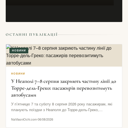
СТАТТІ
ОСТАННІ ПУБЛІКАЦІЇ
Медицинские товар из Италии
27/02/2016
НОВИНИ
НОВИНИ
У Неаполі 7–8 серпня закриють частину лінії до
Торре-дель-Греко: пасажирів перевозитимуть
автобусами
У п’ятницю 7 та суботу 8 серпня 2026 року пасажирам, які
планують поїздки з Неаполя до Торре-дель-Греко,
Помпеїв…
NaVlasniOchi.com
06/08/2026