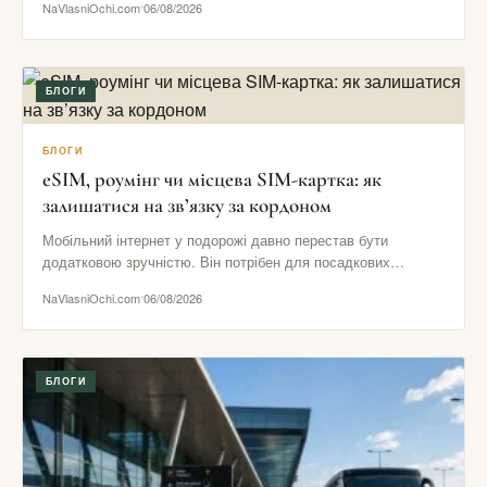
NaVlasniOchi.com
06/08/2026
БЛОГИ
БЛОГИ
eSIM, роумінг чи місцева SIM-картка: як
залишатися на зв’язку за кордоном
Мобільний інтернет у подорожі давно перестав бути
додатковою зручністю. Він потрібен для посадкових
талонів, навігації, повідомлень від готелю,…
NaVlasniOchi.com
06/08/2026
БЛОГИ