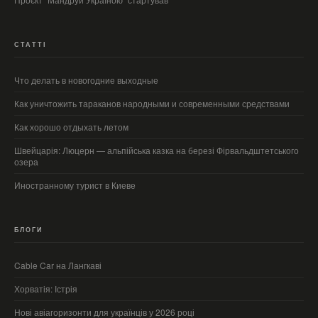
СТАТТІ
Что делать в новогодние выходные
Как уничтожить тараканов народными и современными средствами
Как хорошо отдыхать летом
Швейцарія: Люцерн — альпійська казка на березі Фірвальдштетського
озера
Иностранному турист в Киеве
БЛОГИ
Cable Car на Лангкаві
Хорватія: Істрія
Нові авіагоризонти для українців у 2026 році