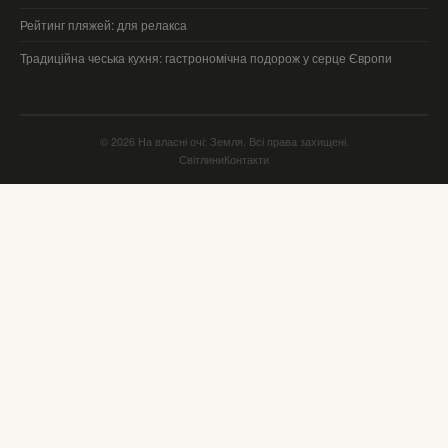
Рейтинг пляжей: для релакса
Традиційна чеська кухня: гастрономічна подорож у серце Європи
© 2026 На власні очі: Земля. Всі права захищені.
Світлини
Контакти