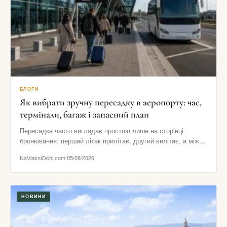
БЛОГИ
Як вибрати зручну пересадку в аеропорту: час,
термінали, багаж і запасний план
Пересадка часто виглядає простою лише на сторінці
бронювання: перший літак прилітає, другий вилітає, а між
ними начебто залишається…
NaVlasniOchi.com
05/08/2026
НОВИНИ