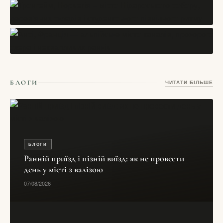
кварталів і творчого спокою
СТАТТІ
06/08/2026
Інсбрук — місто в Австрії, де старий центр дивиться прямо
на Альпи
СТАТТІ
03/06/2026
Тронгейм, Норвегія – місто Нідароського собору,
дерев’яних складів і студентського північного ритму
СТАТТІ
17/05/2026
Ансі, Франція — альпійське місто каналів, прозорого озера
БЛОГИ
ЧИТАТИ БІЛЬШЕ
і неквапливих ранків
17/05/2026
БЛОГИ
Ранній приїзд і пізній виїзд: як не провести
день у місті з валізою
07/08/2026