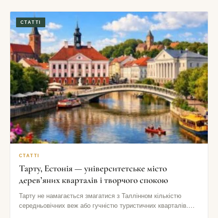
СТАТТІ
СТАТТІ
Тарту, Естонія — університетське місто
дерев’яних кварталів і творчого спокою
Тарту не намагається змагатися з Таллінном кількістю
середньовічних веж або гучністю туристичних кварталів.
Його сила в іншому: тут…