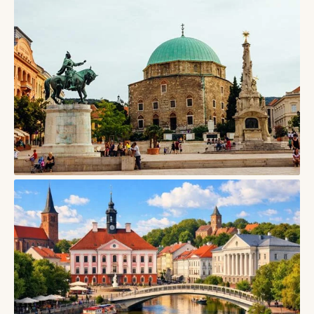
СТАТТІ
Пловдив, Болгарія — старе місто римського театру,
пагорбів і творчого кварталу Капана
08/08/2026
СТАТТІ
Печ, Угорщина — місто ранньохристиянських гробниць,
кераміки Жолнаї та південного ритму
07/08/2026