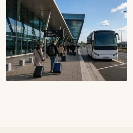
валізою
БЛОГИ
07/08/2026
eSIM, роумінг чи місцева SIM-картка: як залишатися на
зв’язку за кордоном
06/08/2026
БЛОГИ
Як вибрати зручну пересадку в аеропорту: час, термінали,
багаж і запасний план
05/08/2026