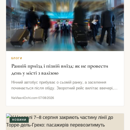
БЛОГИ
Ранній приїзд і пізній виїзд: як не провести
день у місті з валізою
Нічний автобус прибуває о сьомій ранку, а заселення
починається після обіду. Зворотний рейс вилітає ввечері,
хоча номер потрібно…
NaVlasniOchi.com
07/08/2026
НОВИНИ