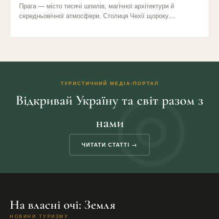
Прага — місто тисячі шпилів, магічної архітектури й
середньовічної атмосфери. Столиця Чехії щороку
приваблює мільйони туристів своїми вузькими…
ТУРИСТИЧНИЙ МЕДІА-ПОРТАЛ
Відкривай Україну та світ разом з
нами
ЧИТАТИ СТАТТІ →
На власні очі: Земля
НОВИНИ ТУРИЗМУ