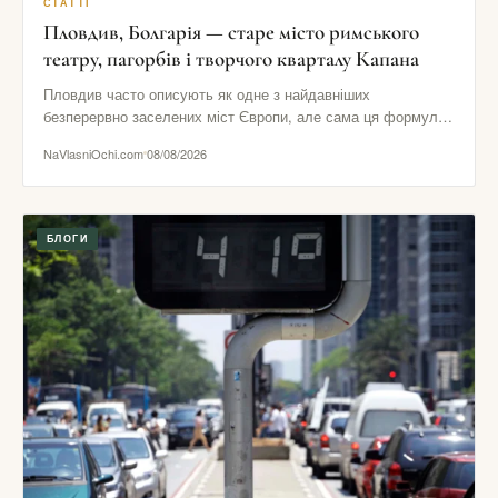
СТАТТІ
Пловдив, Болгарія — старе місто римського
театру, пагорбів і творчого кварталу Капана
Пловдив часто описують як одне з найдавніших
безперервно заселених міст Європи, але сама ця формула
ще не пояснює…
NaVlasniOchi.com
08/08/2026
БЛОГИ