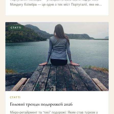
Мондегу Коїмбра — це одне з тих міст Португалії, яке не…
СТАТТІ
СТАТТІ
Головні тренди подорожей 2026
Мікро-ретайрмент та “тихі” подорожі: Яким став туризм у