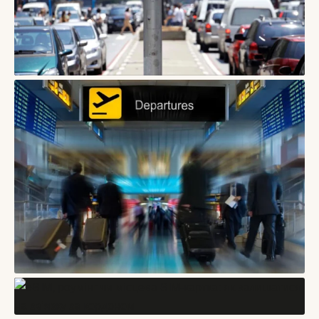
БЛОГИ
Як подорожувати містом під час сильної спеки: маршрут,
паузи та прохолодні локації
08/08/2026
БЛОГИ
Ранній приїзд і пізній виїзд: як не провести день у місті з