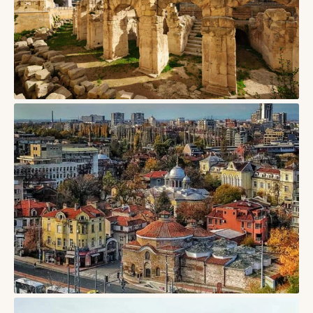
СТАТТІ
Лечче, Італія — барокове серце Саленто з
медовим каменем і вечірніми площами
09/08/2026