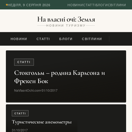
НЕДІЛЯ, 9 СЕРПНЯ 2026
НОВИНИ
СТАТТІ
БЛОГИ
СВІТЛИНИ
На власні очі: Земля
НОВИНИ ТУРИЗМУ
НОВИНИ
СТАТТІ
БЛОГИ
СВІТЛИНИ
СТАТТІ
Стокгольм – родина Карлсона и
Фрекен Бок
NaVlasniOchi.com
31/10/2017
СТАТТІ
Туристические анемометры
31/10/2017