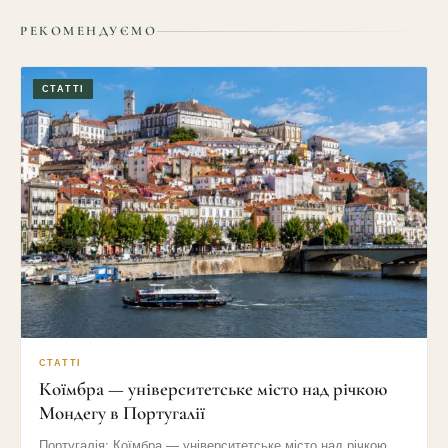
РЕКОМЕНДУЄМО
СТАТТІ
СТАТТІ
Коїмбра — університетське місто над річкою
Мондегу в Португалії
Португалія: Коїмбра — університетське місто над річкою