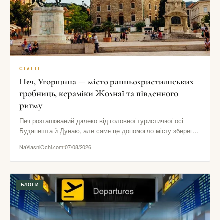
СТАТТІ
Печ, Угорщина — місто ранньохристиянських
гробниць, кераміки Жолнаї та південного
ритму
Печ розташований далеко від головної туристичної осі
Будапешта й Дунаю, але саме це допомогло місту зберегти
виразний південний…
NaVlasniOchi.com
07/08/2026
БЛОГИ