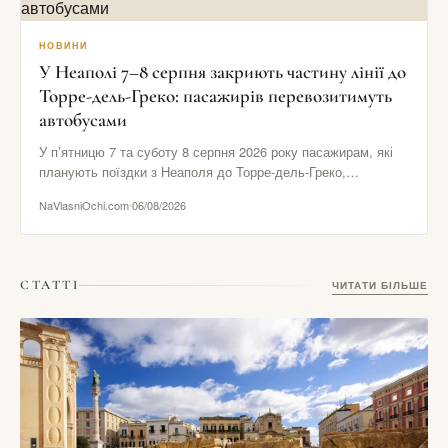
НОВИНИ
У Неаполі 7–8 серпня закриють частину лінії до
Торре-дель-Греко: пасажирів перевозитимуть
автобусами
У п’ятницю 7 та суботу 8 серпня 2026 року пасажирам, які
планують поїздки з Неаполя до Торре-дель-Греко,
Помпеїв…
NaVlasniOchi.com
06/08/2026
СТАТТІ
ЧИТАТИ БІЛЬШЕ