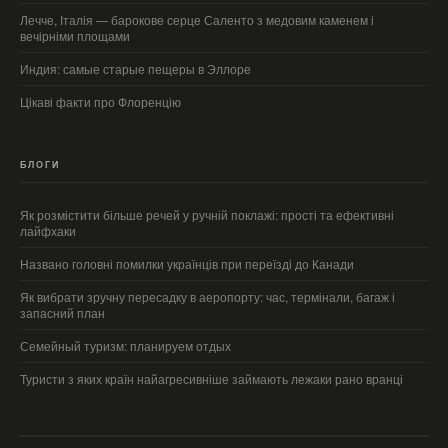
Лечче, Італія — барокове серце Саленто з медовим каменем і
вечірніми площами
Индия: самые старые пещеры в Эллоре
Цікаві факти про Флоренцію
БЛОГИ
Як розмістити більше речей у ручній поклажі: прості та ефективні
лайфхаки
Названо головні помилки українців при переїзді до Канади
Як вибрати зручну пересадку в аеропорту: час, термінали, багаж і
запасний план
Семейный туризм: планируем отдых
Туристи з яких країн найагресивніше займають лежаки рано вранці