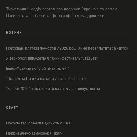
Туристичний медіа-портал про подорожі Україною та світом.
Новини, статті, блоги та фотографії від мандрівників.
НОВИНИ
Приховані платежі лоукостів у 2026 році: як не переплатити за квиток
У Тернополі відбудеться 10-ий, фестиваль “JazzBez”
Івано-Франківськ: “В обіймах зелені”
“Погляд на Прагу з-під мосту” від гідів-волоцюг
“Зашків 2016”: ювілейний фестиваль запрошує гостей
СТАТТІ
Посольство Ірландії відкриють у Києві
Непривычную атмосфера Праги