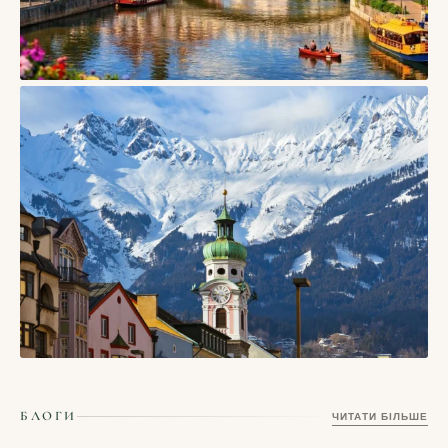
СТАТТІ
Тарту, Естонія — університетське місто дерев’яних
кварталів і творчого спокою
06/08/2026
СТАТТІ
Інсбрук — місто в Австрії, де старий центр дивиться прямо
БЛОГИ
ЧИТАТИ БІЛЬШЕ
на Альпи