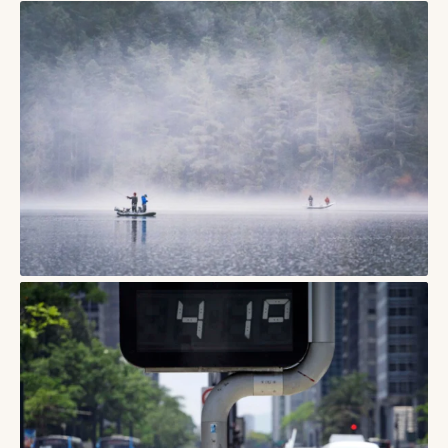
03/06/2026
БЛОГИ
Дощ у подорожі: як урятувати день без
хаотичної зміни планів
09/08/2026