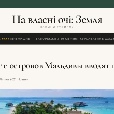
На власні очі: Земля
НОВИНИ ТУРИЗМУ
ЇЗД ПЕРЕМИШЛЬ — ЗАПОРІЖЖЯ З 10 СЕРПНЯ КУРСУВАТИМЕ ЩОДН
СВІЖЕ
т с островов Мальдивы вводят
 Липня 2021
Новини