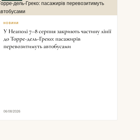
НОВИНИ
У Неаполі 7–8 серпня закриють частину лінії
до Торре-дель-Греко: пасажирів
перевозитимуть автобусами
06/08/2026