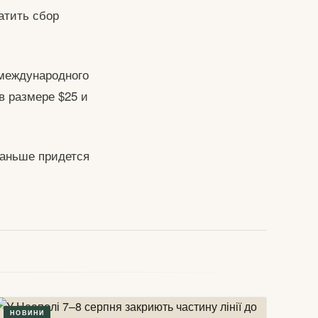
атить сбор
международного
в размере $25 и
раньше придется
НОВИНИ