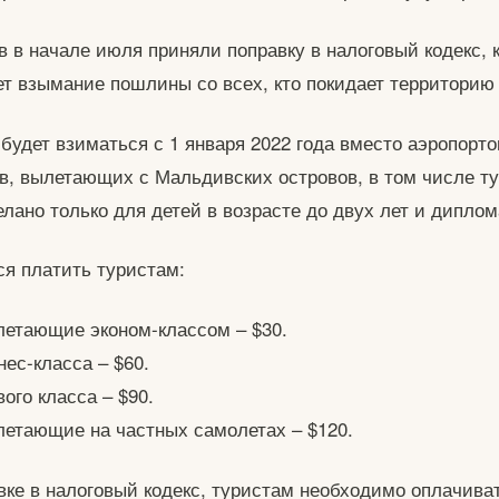
 в начале июля приняли поправку в налоговый кодекс, 
т взымание пошлины со всех, кто покидает территорию
будет взиматься с 1 января 2022 года вместо аэропорто
в, вылетающих с Мальдивских островов, в том числе ту
лано только для детей в возрасте до двух лет и диплом
ся платить туристам:
етающие эконом-классом – $30.
ес-класса – $60.
ого класса – $90.
етающие на частных самолетах – $120.
вке в налоговый кодекс, туристам необходимо оплачива