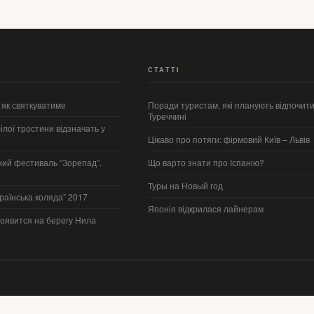
СТАТТІ
: як святкуватиме
Поради туристам, які планують відпочити
Туреччині
лої тростини відзначать у
Цікаво про потяги: фірмовий Київ – Львів
ий фестиваль “Зорепад”.
Що варто знати про Іспанію?
Туры на Новый год
країнська коляда” 2017
Японія відкрилася лайнерам
появится на берегу Нила