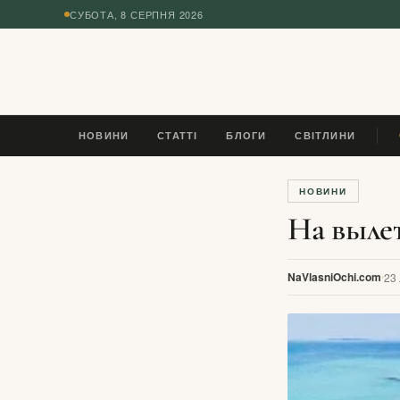
СУБОТА, 8 СЕРПНЯ 2026
◆
НОВИНИ
СТАТТІ
БЛОГИ
СВІТЛИНИ
ПО
НОВИНИ
На выле
NaVlasniOchi.com
23