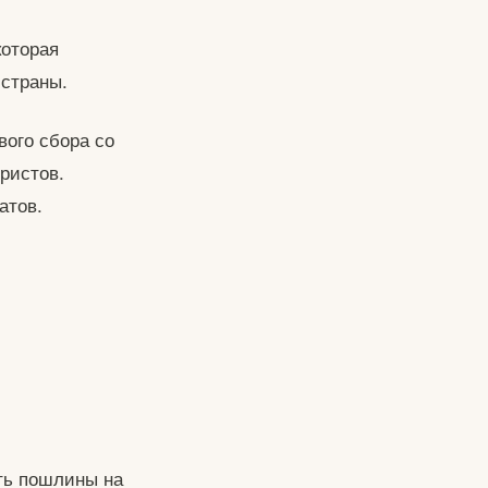
которая
 страны.
вого сбора со
ристов.
атов.
ть пошлины на