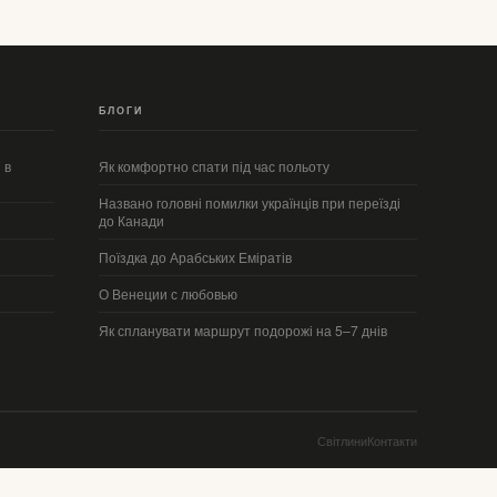
БЛОГИ
 в
Як комфортно спати під час польоту
Названо головні помилки українців при переїзді
до Канади
Поїздка до Арабських Еміратів
О Венеции с любовью
Як спланувати маршрут подорожі на 5–7 днів
Світлини
Контакти