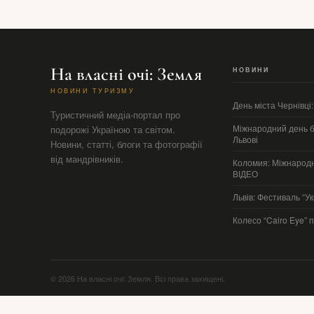
На власні очі: Земля
НОВИНИ
НОВИНИ ТУРИЗМУ
День міста Чернівці
Туристичний медіа-портал про
Міжнародний день бі
подорожі Україною та світом.
Львові
Новини, статті, блоги та фотографії
від мандрівників.
Коломия: Міжнародн
ВІДЕО
Львів: Фестиваль “У
Колесо “Cairo Eye” 
© 2026 На власні очі: Земля. Всі права захищені.