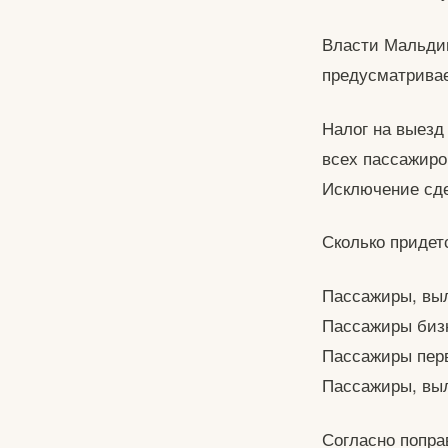
Власти Мальдив
предусматривае
Налог на выезд 
всех пассажиро
Исключение сде
Сколько придет
Пассажиры, выл
Пассажиры бизн
Пассажиры перв
Пассажиры, выл
Согласно попра