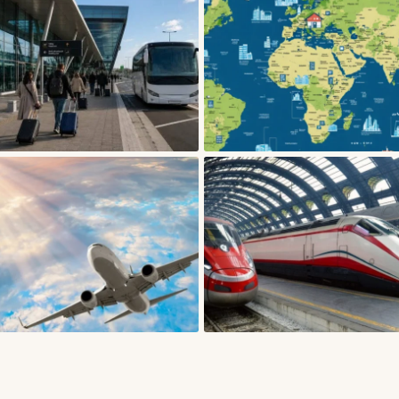
БЛОГИ
БЛОГИ
Як вибрати зручну пересадку в
Як безпечно бронювати житло 
аеропорту: час, термінали, багаж і
Європі: поради
запасний план
05/08/2026
03/06/2026
БЛОГИ
БЛОГИ
Як подорожувати у міжсезоння і
Як скласти подорож потягами
які в цьому переваги
Європою: маршрут, пересадки і