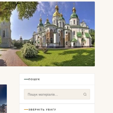
ПОШУК
экскурсия прошла в Софии Киевской
ЗВЕРНІТЬ УВАГУ