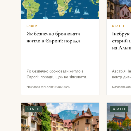
БЛОГИ
СТАТТІ
Як безпечно бронювати
Інсбрук 
житло в Європі: поради
старий 
на Альп
Як безпечно бронювати житло в
Австрія: І
Європі: поради, щоб не зіпсувати
центр див
подорож Житло може зробити
Інсбрук — 
NaVlasniOchi.com
03/06/2026
NaVlasniOch
подорож дуже комфортною або…
СТАТТІ
СТАТТІ