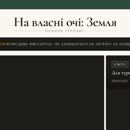
На власні очі: Земля
НОВИНИ ТУРИЗМУ
 ЧИ МІСЦЕВА SIM-КАРТКА: ЯК ЗАЛИШАТИСЯ НА ЗВ’ЯЗКУ ЗА КОРДО
СВІЖЕ
СТАТТІ
Для тур
28/09/2020