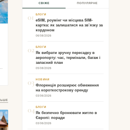
СВІЖЕ
ПОПУЛЯРНЕ
01
БЛОГИ
eSIM, роумінг чи місцева SIM-
картка: як залишатися на зв’язку за
кордоном
06/08/2026
02
БЛОГИ
Як вибрати зручну пересадку в
аеропорту: час, термінали, багаж і
запасний план
05/08/2026
03
НОВИНИ
Флоренція розширює обмеження
на короткострокову оренду
03/06/2026
ЛЬШЕ
04
БЛОГИ
Як безпечно бронювати житло в
Європі: поради
03/06/2026