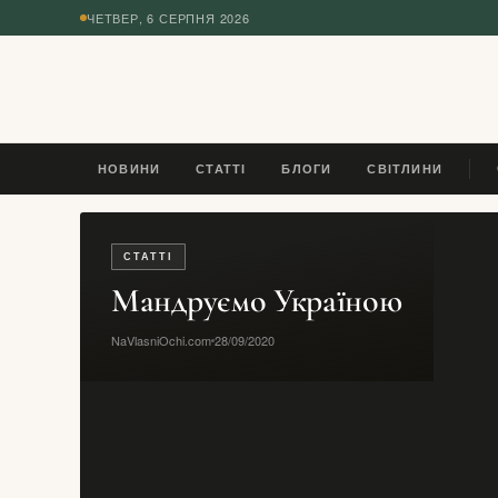
ЧЕТВЕР, 6 СЕРПНЯ 2026
◆
НОВИНИ
СТАТТІ
БЛОГИ
СВІТЛИНИ
ESIM, РОУМІНГ
СТАТТІ
Мандруємо Україною
NaVlasniOchi.com
28/09/2020