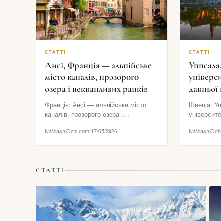
СТАТТІ
СТАТТІ
Ансі, Франція — альпійське
Уппсала
місто каналів, прозорого
універси
озера і неквапливих ранків
давньої 
Франція: Ансі — альпійське місто
Швеція: У
каналів, прозорого озера і
університе
неквапливих ранків Ансі часто
північної 
NaVlasniOchi.com
17/05/2026
NaVlasniOch
називають «альпійською Венецією»,
Швеція, як
але це…
якщо…
СТАТТІ