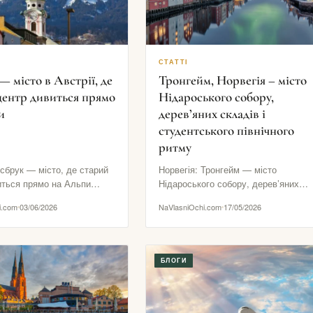
СТАТТІ
— місто в Австрії, де
Тронгейм, Норвегія – місто
центр дивиться прямо
Нідароського собору,
и
дерев’яних складів і
студентського північного
ритму
нсбрук — місто, де старий
Норвегія: Тронгейм — місто
иться прямо на Альпи
Нідароського собору, дерев’яних
це місто, у якому гори…
складів і студентського північного
i.com
03/06/2026
NaVlasniOchi.com
17/05/2026
ритму Тронгейм — це Норвегія без
столичного…
БЛОГИ