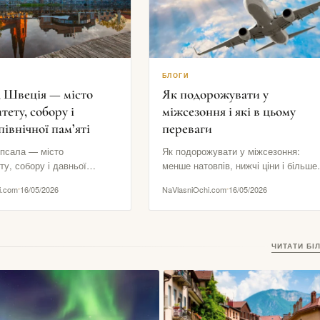
БЛОГИ
, Швеція — місто
Як подорожувати у
тету, собору і
міжсезоння і які в цьому
північної пам’яті
переваги
ппсала — місто
Як подорожувати у міжсезоння:
ту, собору і давньої
менше натовпів, нижчі ціни і більше
пам’яті Уппсала — це
справжньої атмосфери Міжсезоння
i.com
16/05/2026
NaVlasniOchi.com
16/05/2026
у легко пропустити,
— один із найкращих форматів…
ЧИТАТИ БІ