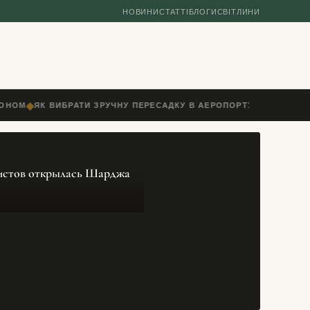
НОВИНИ
СТАТТІ
БЛОГИ
СВІТЛИНИ
◆
НОМ
ЯК ВИБРАТИ ЗРУЧНУ ПЕРЕСАДКУ В АЕРОПОРТУ: ЧАС, ТЕРМІН
истов открылась Шарджа