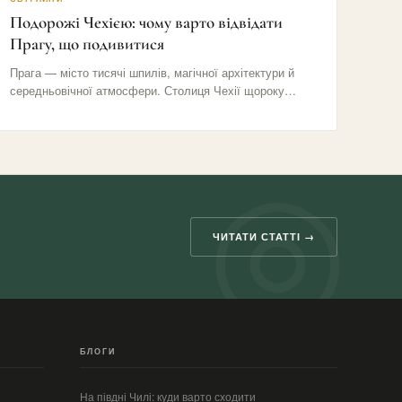
Подорожі Чехією: чому варто відвідати
Прагу, що подивитися
Прага — місто тисячі шпилів, магічної архітектури й
середньовічної атмосфери. Столиця Чехії щороку
приваблює мільйони туристів своїми вузькими…
ЧИТАТИ СТАТТІ →
БЛОГИ
На півдні Чилі: куди варто сходити