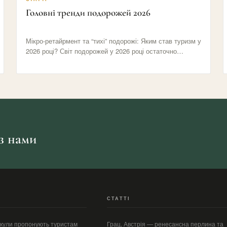
Головні тренди подорожей 2026
Мікро-ретайрмент та “тихі” подорожі: Яким став туризм у
2026 році? Світ подорожей у 2026 році остаточно
відмовився від…
 з нами
СТАТТІ
акули пропонують туристам
Грац, Австрія — ренесансна перлина та