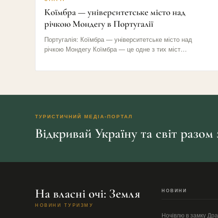
Коїмбра — університетське місто над
річкою Мондегу в Португалії
Португалія: Коїмбра — університетське місто над
річкою Мондегу Коїмбра — це одне з тих міст
Португалії, яке не…
ТУРИСТИЧНИЙ МЕДІА-ПОРТАЛ
Відкривай Україну та світ разом
На власні очі: Земля
НОВИНИ
НОВИНИ ТУРИЗМУ
Ночівлю в замку Др