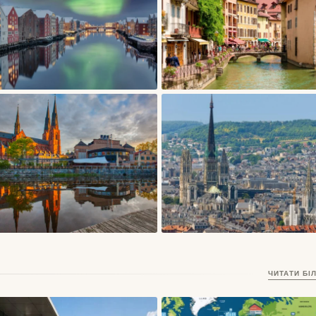
СТАТТІ
СТАТТІ
Тронгейм, Норвегія – місто
Ансі, Франція — альпійське міс
Нідароського собору, дерев’яних
каналів, прозорого озера і
складів і студентського
неквапливих ранків
17/05/2026
17/05/2026
північного ритму
СТАТТІ
СТАТТІ
Уппсала, Швеція — місто
Руан, Франція — місто Жанни
ЧИТАТИ БІ
університету, собору і давньої
д’Арк, готичних шпилів і
північної пам’яті
фахверкових вулиць
16/05/2026
16/05/2026