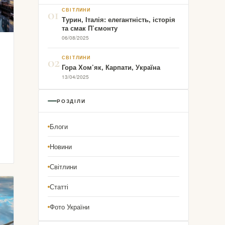
01
СВІТЛИНИ
Турин, Італія: елегантність, історія
та смак П’ємонту
06/08/2025
02
СВІТЛИНИ
Гора Хом’як, Карпати, Україна
13/04/2025
РОЗДІЛИ
Блоги
Новини
Світлини
Статті
Фото України