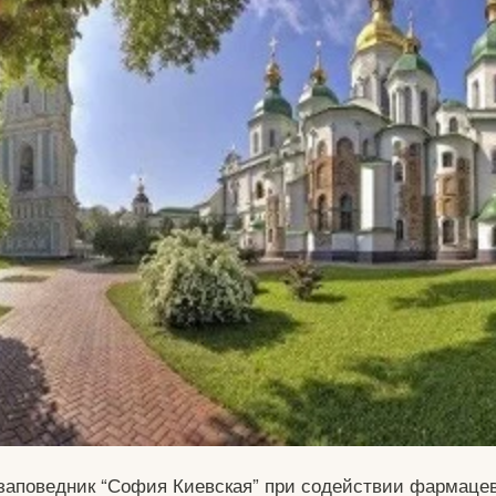
аповедник “София Киевская” при содействии фармаце