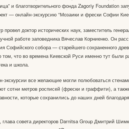
ица” и благотворительного фонда Zagoriy Foundation за
ект — онлайн-экскурсию “Мозаики и фрески Софии Кие
р провел доктор исторических наук, заместитель генера
аучной работе заповедника Вячеслав Корниенко. Он расс
ия Софийского собора — старейшего сохраненного древ
 о том, что во времена Киевской Руси именно тут были 
ека и школа.
н-экскурсии все желающие могли полюбоваться стенам
ют сотни метров росписей (фрески и граффити), а такж
авности, которые сохранились до наших дней благодар
, глава совета директоров Darnitsa Group Дмитрий Шим