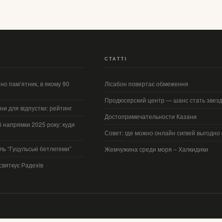
СТАТТІ
о пам’ятник, в якому 90
Лісабон повертає обмеження
Продюсерский центр — шанс стать звез
їни для відпустки: рейтинг
Достопримечательности Казани
 напрямки 2025 року: куди
Совет: где можно онлайн сигвей выгодно 
ь “Гуцульські бетлегеми”
Жемчужина среди моря – Халкидики
святкує Радехів