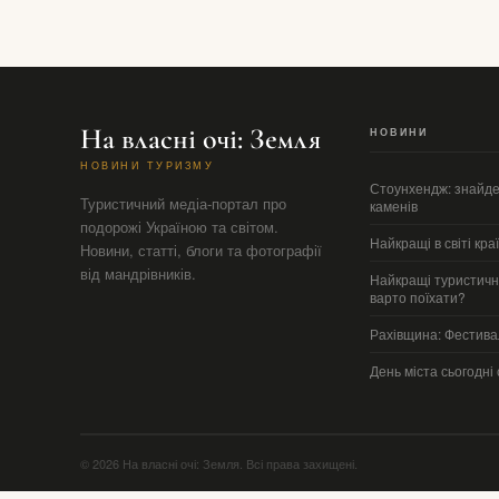
На власні очі: Земля
НОВИНИ
НОВИНИ ТУРИЗМУ
Стоунхендж: знайден
Туристичний медіа-портал про
каменів
подорожі Україною та світом.
Найкращі в світі кра
Новини, статті, блоги та фотографії
від мандрівників.
Найкращі туристичні
варто поїхати?
Рахівщина: Фестивал
День міста сьогодні 
© 2026 На власні очі: Земля. Всі права захищені.