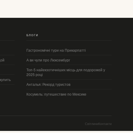
БЛОГИ
Гастрономічні тури на Прикарпатті
дой
А ви чули про Люксембург
Топ-5 найекзотичніших місць для подорожей у
2025 році
купить
Анталья: Рекорд туристов
Косумель: путешествие по Мексике
Світлини
Контакти