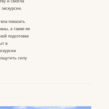
тву и смогла
 экскурсии.
ела показать
ны, а также ее
кой подготовке
ыт в
кскурсии
 ощутить силу