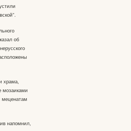
пустили
вской”.
льного
казал об
нерусского
расположены
и храма,
е мозаиками
я меценатам
кив напомнил,