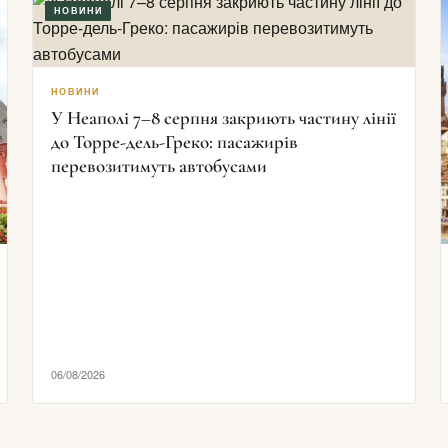
НОВИНИ
НОВИНИ
У Неаполі 7–8 серпня закриють частину лінії
до Торре-дель-Греко: пасажирів
перевозитимуть автобусами
06/08/2026