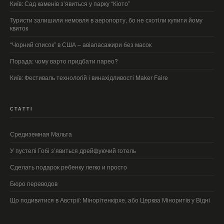
Київ: Сад каменів з’явиться у парку “Кіото”
Туристи залишили немовля в аеропорту, бо не схотіли купити йому
квиток
“Чорний список” в США – авіапасажири без масок
Порада: чому варто придбати парео?
Київ: Фестиваль технологій і винахідливості Maker Faire
СТАТТІ
Средиземная Мальта
У пустелі Гобі з’явиться дрейфуючий готель
Сделать подарок ребенку легко и просто
Бюро переводов
Що подивитися в Австрії: Мінорітенкірхе, або Церква Міноритів у Відні