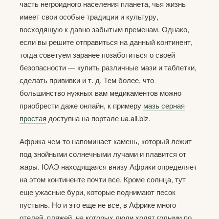
часть негроидного населения планета, чья жизнь
имеет свои особые традиции и культуру,
восходящую к давно забытым временам. Однако,
если вы решите отправиться на данный континент,
тогда советуем заранее позаботиться о своей
безопасности — купить различные мази и таблетки,
сделать прививки и т. д. Тем более, что
большинство нужных вам медикаментов можно
приобрести даже онлайн, к примеру
мазь серная
простая
доступна на портале ua.all.biz.
Африка чем-то напоминает камень, который лежит
под знойными солнечными лучами и плавится от
жары. ЮАЭ находящаяся внизу Африки определяет
на этом континенте почти все. Кроме солнца, тут
еще ужасные бури, которые поднимают песок
пустынь. Но и это еще не все, в Африке много
отелей, пляжей, на которых люди ходят голыми по