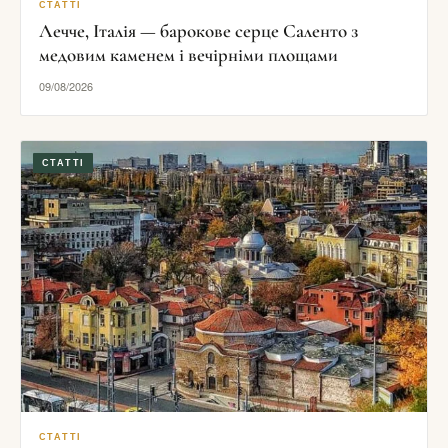
СТАТТІ
Лечче, Італія — барокове серце Саленто з
медовим каменем і вечірніми площами
09/08/2026
СТАТТІ
СТАТТІ