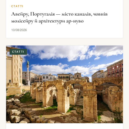
СТАТТІ
Авейру, Португалія — місто каналів, човнів
молісейру й архітектури ар-нуво
10/08/2026
СТАТТІ