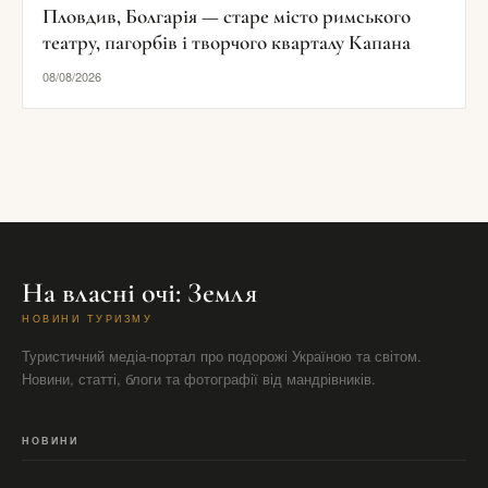
Пловдив, Болгарія — старе місто римського
театру, пагорбів і творчого кварталу Капана
08/08/2026
На власні очі: Земля
НОВИНИ ТУРИЗМУ
Туристичний медіа-портал про подорожі Україною та світом.
Новини, статті, блоги та фотографії від мандрівників.
НОВИНИ