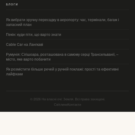
БЛОГИ
Як вибрати зручну пересадку в аеропорту: час, термінали, багаж і
запасний план
Пекін: куди піти, що варто знати
Cable Car на Лангкаві
Румунія: Сігішоара, розташована в самому серці Трансильванії, –
місто, яке варто побачити
Як розмістити більше речей у ручній поклажі: прості та ефективні
лайфхаки
© 2026 На власні очі: Земля. Всі права захищені.
Світлини
Контакти