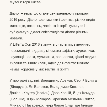
Музеї історії Києва.
Діалог – тема, що стане центральною у програмі
2016 року. Діалог фантастики і фентезі, різних видів
мистецтв, поколінь, часів та історії, культури і
субкультур, діалог світоглядів та діалог різними
мовами.
У LiTerra Con 2016 візьмуть участь письменники,
перекладачі, видавці, кінематографісти, художники,
науковці, поети, музиканти, рольовики, цікаві люди з
України та інших країн, адже для фантастичного
немає кордонів у мистецтві і в житті.
У програмі задіяні: Володимир Арєнєв, Сергій Булига
(Білорусь), Ян Валетов, Володимир Єшкілєв,
Даніель Клугер (Ізраїль), Дара Корній, Яцек Комуда
(Польща), Юрій Макаров, Ярослав Мельник (Литва),
Михайло Назаренко, Генрі Лайон Олді і ще більше