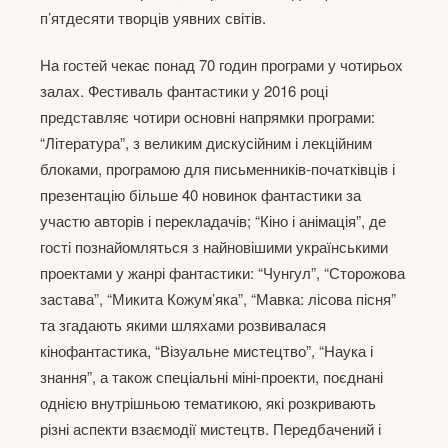
п’ятдесяти творців уявних світів.
На гостей чекає понад 70 годин програми у чотирьох
залах. Фестиваль фантастики у 2016 році
представляє чотири основні напрямки програми:
“Література”, з великим дискусійним і лекційним
блоками, програмою для письменників-початківців і
презентацію більше 40 новинок фантастики за
участю авторів і перекладачів; “Кіно і анімація”, де
гості познайомляться з найновішими українськими
проектами у жанрі фантастики: “Чунгул”, “Сторожова
застава”, “Микита Кожум’яка”, “Мавка: лісова пісня”
та згадають якими шляхами розвивалася
кінофантастика, “Візуальне мистецтво”, “Наука і
знання”, а також спеціальні міні-проекти, поєднані
однією внутрішньою тематикою, які розкривають
різні аспекти взаємодії мистецтв. Передбачений і