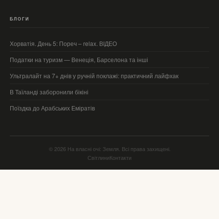
БЛОГИ
Хорватія. День 5: Пореч – relax. ВІДЕО
Податки на туризм — Венеція, Барселона та інші
Ультралайт на 7+ днів у ручній поклажі: практичний лайфхак
В Таїланді заборонили бікіні
Поїздка до Арабських Еміратів
© 2026 На власні очі: Земля. Всі права захищені.
Світлини
Контакти