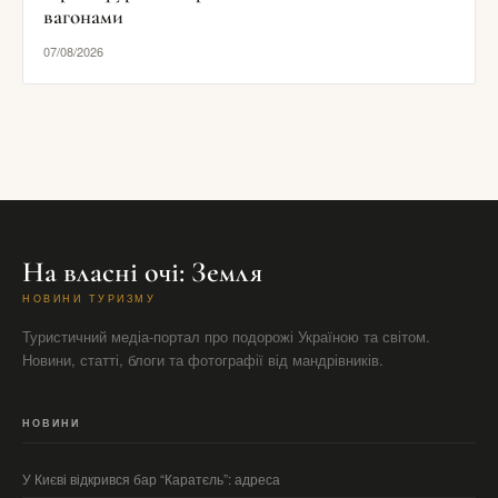
вагонами
07/08/2026
На власні очі: Земля
НОВИНИ ТУРИЗМУ
Туристичний медіа-портал про подорожі Україною та світом.
Новини, статті, блоги та фотографії від мандрівників.
НОВИНИ
У Києві відкрився бар “Каратєль”: адреса