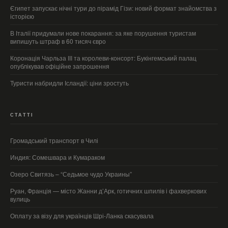
Єгипет запускає нічні тури до пірамід Гізи: новий формат знайомства з
історією
В Італії придумали нове покарання: за яке порушення туристам
випишуть штраф в 60 тисяч євро
Коронація Чарльза III та королеви-консорт: Букінгемський палац
опублікував офіційне запрошення
Туристи набридли Ісландії: ціни зростуть
СТАТТІ
Громадський транспорт в Чилі
Индия: Сомешвара и Кумараком
Озеро Свитязь – “Седьмое чудо Украины”
Руан, Франція — місто Жанни д’Арк, готичних шпилів і фахверкових
вулиць
Оплату за візу для українців Шрі-Ланка скасувала