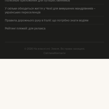
Полезные приложения для путешественников
У скільки обходиться життя у Чехії для вимушених мандрівників –
українських переселенців
Правила дорожнього руху в Італії: що потрібно знати водіям
Рейтинг пляжей: для релакса
© 2026 На власні очі: Земля. Всі права захищені.
Світлини
Контакти