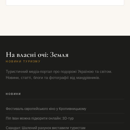
На власні очі: Земля
НОВИНИ ТУРИЗМУ
Туристичний медіа-портал про подорожі Україною та світом.
Новини, статті, блоги та фотографії від мандрівників.
НОВИНИ
Фестиваль європейського кіно у Кропивницькому
Піп Іван можна підкорити онлайн: 3D-тур
Скандал: Шалений рахунок виставили туристам