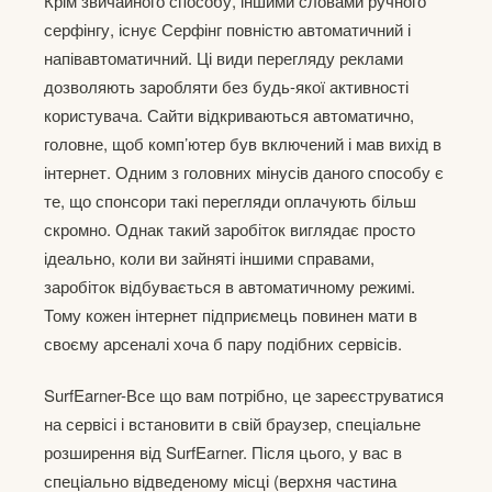
Крім звичайного способу, іншими словами ручного
серфінгу, існує Серфінг повністю автоматичний і
напівавтоматичний. Ці види перегляду реклами
дозволяють заробляти без будь-якої активності
користувача. Сайти відкриваються автоматично,
головне, щоб комп’ютер був включений і мав вихід в
інтернет. Одним з головних мінусів даного способу є
те, що спонсори такі перегляди оплачують більш
скромно. Однак такий заробіток виглядає просто
ідеально, коли ви зайняті іншими справами,
заробіток відбувається в автоматичному режимі.
Тому кожен інтернет підприємець повинен мати в
своєму арсеналі хоча б пару подібних сервісів.
SurfEarner-Все що вам потрібно, це зареєструватися
на сервісі і встановити в свій браузер, спеціальне
розширення від SurfEarner. Після цього, у вас в
спеціально відведеному місці (верхня частина