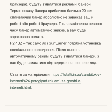
браузера), будуть з’являтися рекламні банери.
Термін показу банера приблизно близько 20 сек.,
спливаючий банер абсолютно не заважає вашій
роботі або роботі браузера. Після закінчення певного
часу банер автоматично зникне, а вам буде
зарахована оплата.
P2P.BZ – так само як і SurfEarner потрібна установка
спеціального розширення. Після цього в
автоматичному режимі будуть з’являтися банери, з
вас буде вимагатися підтвердження про перегляд.
Стаття за матеріалами:
https://itstatti.in.ua/zarobitok-v-
interneti/424-pereglyad-reklami-za-groshi-v-
interneti.html
.