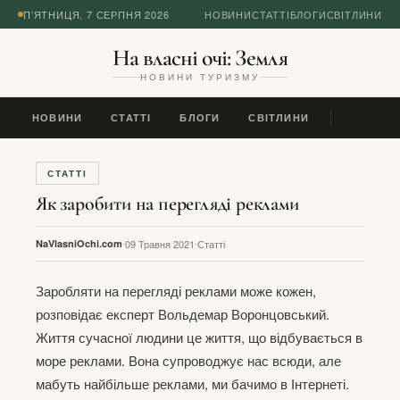
П’ЯТНИЦЯ, 7 СЕРПНЯ 2026
НОВИНИ
СТАТТІ
БЛОГИ
СВІТЛИНИ
На власні очі: Земля
НОВИНИ ТУРИЗМУ
НОВИНИ
СТАТТІ
БЛОГИ
СВІТЛИНИ
СТАТТІ
Як заробити на перегляді реклами
NaVlasniOchi.com
09 Травня 2021
Статті
Заробляти на перегляді реклами може кожен,
розповідає експерт Вольдемар Воронцовський.
Життя сучасної людини це життя, що відбувається в
море реклами. Вона супроводжує нас всюди, але
мабуть найбільше реклами, ми бачимо в Інтернеті.