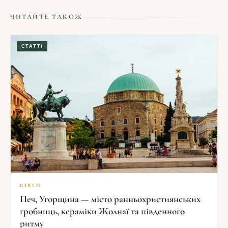
ЧИТАЙТЕ ТАКОЖ
СТАТТІ
СТАТТІ
Печ, Угорщина — місто ранньохристиянських
гробниць, кераміки Жолнаї та південного
ритму