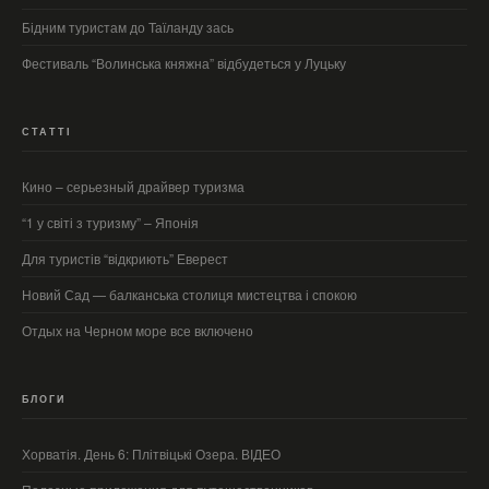
Бідним туристам до Таїланду зась
Фестиваль “Волинська княжна” відбудеться у Луцьку
СТАТТІ
Кино – серьезный драйвер туризма
“1 у світі з туризму” – Японія
Для туристів “відкриють” Еверест
Новий Сад — балканська столиця мистецтва і спокою
Отдых на Черном море все включено
БЛОГИ
Хорватія. День 6: Плітвіцькі Озера. ВІДЕО