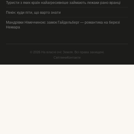
Туристи з яких країн найагресивніше займають лежаки рано вранці
Пекін: куди піти, що варто знати
Мандрівки Німеччиною: замок Гайдельберг — романтика на березі
Неккара
© 2026 На власні очі: Земля. Всі права захищені.
Світлини
Контакти