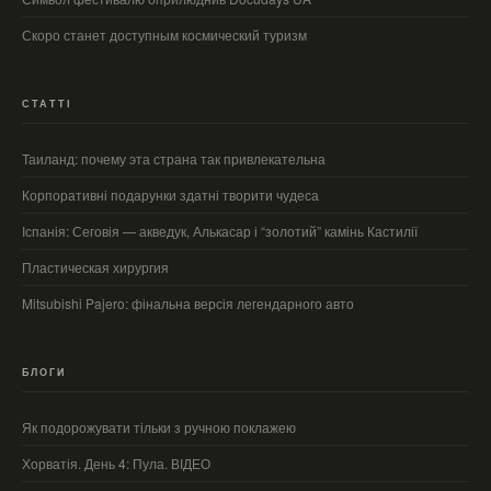
Скоро станет доступным космический туризм
СТАТТІ
Таиланд: почему эта страна так привлекательна
Корпоративні подарунки здатні творити чудеса
Іспанія: Сеговія — акведук, Алькасар і “золотий” камінь Кастилії
Пластическая хирургия
Mitsubishi Pajero: фінальна версія легендарного авто
БЛОГИ
Як подорожувати тільки з ручною поклажею
Хорватія. День 4: Пула. ВІДЕО