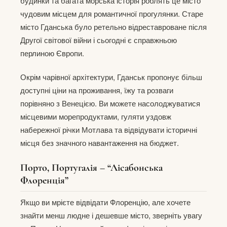
будинки та багата морська історія роблять це місто
чудовим місцем для романтичної прогулянки. Старе
місто Гданська було ретельно відреставроване після
Другої світової війни і сьогодні є справжньою
перлиною Європи.
Окрім чарівної архітектури, Гданськ пропонує більш
доступні ціни на проживання, їжу та розваги
порівняно з Венецією. Ви можете насолоджуватися
місцевими морепродуктами, гуляти уздовж
набережної річки Мотлава та відвідувати історичні
місця без значного навантаження на бюджет.
Порто, Португалія – “Лісабонська
Флоренція”
Якщо ви мрієте відвідати Флоренцію, але хочете
знайти менш людне і дешевше місто, зверніть увагу