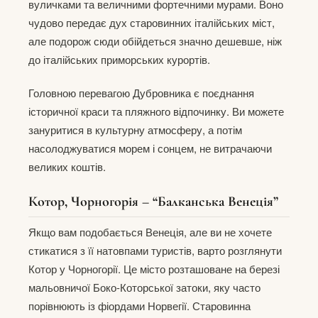
вуличками та величними фортечними мурами. Воно
чудово передає дух старовинних італійських міст,
але подорож сюди обійдеться значно дешевше, ніж
до італійських приморських курортів.
Головною перевагою Дубровника є поєднання
історичної краси та пляжного відпочинку. Ви можете
зануритися в культурну атмосферу, а потім
насолоджуватися морем і сонцем, не витрачаючи
великих коштів.
Котор, Чорногорія – “Балканська Венеція”
Якщо вам подобається Венеція, але ви не хочете
стикатися з її натовпами туристів, варто розглянути
Котор у Чорногорії. Це місто розташоване на березі
мальовничої Боко-Которської затоки, яку часто
порівнюють із фіордами Норвегії. Старовинна