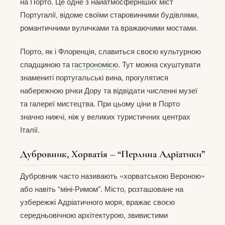
на Порто. Це одне з найатмосферніших міст
Португалії, відоме своїми старовинними будівлями,
романтичними вуличками та вражаючими мостами.
Порто, як і Флоренція, славиться своєю культурною
спадщиною та
гастрономією
. Тут можна скуштувати
знамениті португальські вина, прогулятися
набережною річки Дору та відвідати численні музеї
та галереї мистецтва. При цьому ціни в Порто
значно нижчі, ніж у великих туристичних центрах
Італії.
Дубровник, Хорватія – “Перлина Адріатики”
Дубровник часто називають «хорватською Вероною»
або навіть “міні-Римом”. Місто, розташоване на
узбережжі Адріатичного моря, вражає своєю
середньовічною архітектурою, звивистими