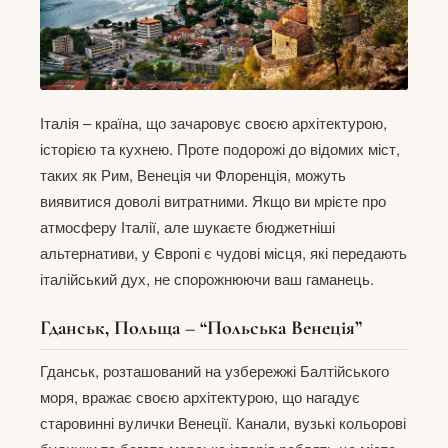
Італія – країна, що зачаровує своєю архітектурою,
історією та кухнею. Проте подорожі до відомих міст,
таких як Рим, Венеція чи Флоренція, можуть
виявитися доволі витратними. Якщо ви мрієте про
атмосферу Італії, але шукаєте бюджетніші
альтернативи, у Європі є чудові місця, які передають
італійський дух, не спорожнюючи ваш гаманець.
Гданськ, Польща – “Польська Венеція”
Гданськ, розташований на узбережжі Балтійського
моря, вражає своєю архітектурою, що нагадує
старовинні вулички Венеції. Канали, вузькі кольорові