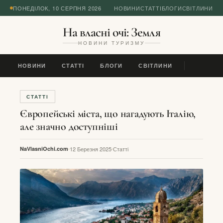
ПОНЕДІЛОК, 10 СЕРПНЯ 2026
НОВИНИ
СТАТТІ
БЛОГИ
СВІТЛИНИ
На власні очі: Земля
НОВИНИ ТУРИЗМУ
НОВИНИ
СТАТТІ
БЛОГИ
СВІТЛИНИ
СТАТТІ
Європейські міста, що нагадують Італію,
але значно доступніші
NaVlasniOchi.com
12 Березня 2025
Статті