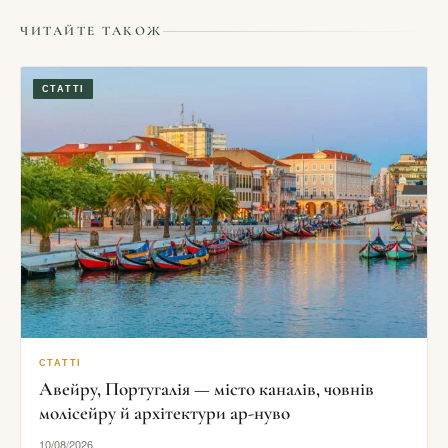
ЧИТАЙТЕ ТАКОЖ
СТАТТІ
СТАТТІ
Авейру, Португалія — місто каналів, човнів
молісейру й архітектури ар-нуво
10/08/2026