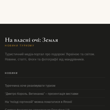
На власні очі: Земля
НОВИНИ ТУРИЗМУ
Туристичний медіа-портал про подорожі Україною та світом.
Новини, статті, блоги та фотографії від мандрівників.
НОВИНИ
Туреччина хоче реанімувати туризм
“Дмитро Король. Витинанка” – презентація виставки
На “поїзді гортензій” можна покататися в Японії
Символ фестивалю оприлюднив Docudays UA