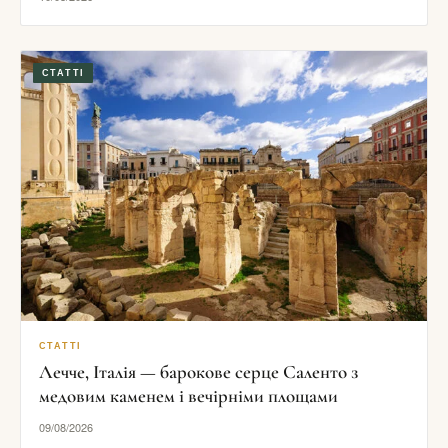
СТАТТІ
СТАТТІ
Лечче, Італія — барокове серце Саленто з
медовим каменем і вечірніми площами
09/08/2026