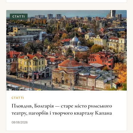
СТАТТІ
СТАТТІ
Пловдив, Болгарія — старе місто римського
театру, пагорбів і творчого кварталу Капана
08/08/2026