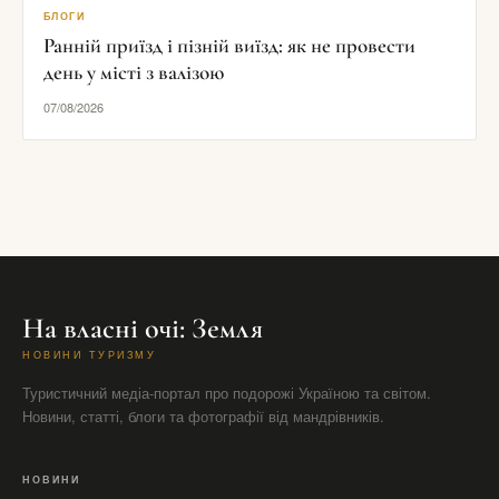
БЛОГИ
Ранній приїзд і пізній виїзд: як не провести
день у місті з валізою
07/08/2026
На власні очі: Земля
НОВИНИ ТУРИЗМУ
Туристичний медіа-портал про подорожі Україною та світом.
Новини, статті, блоги та фотографії від мандрівників.
НОВИНИ