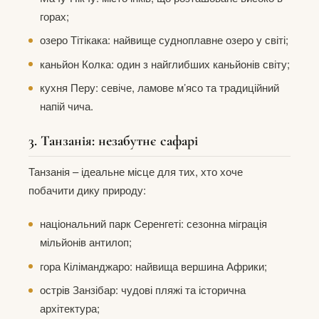
горах;
озеро Тітікака: найвище судноплавне озеро у світі;
каньйон Колка: один з найглибших каньйонів світу;
кухня Перу: севіче, ламове м’ясо та традиційний
напій чича.
3. Танзанія: незабутнє сафарі
Танзанія – ідеальне місце для тих, хто хоче
побачити дику природу:
національний парк Серенгеті: сезонна міграція
мільйонів антилоп;
гора Кіліманджаро: найвища вершина Африки;
острів Занзібар: чудові пляжі та історична
архітектура;