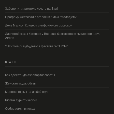
Заборонити алкоголь хочуть на Балі
Програму Фестивалю оголосив КМКФ “Молодість”
День Музики: Концерт симфонічного оркестру
Для українських біженців у Варшаві безкоштовне житло пропонує
Airbnb
У Житомирі відбудеться фестиваль “АТОМ”
СТАТТІ
Как доехать до аэропорта: советы
Женская мода: обувь
Марокко отдых на любой вкус
Рюкзак туристический
Собираемся в поход