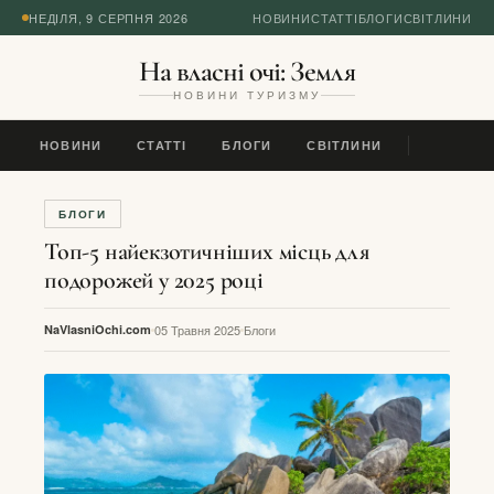
НЕДІЛЯ, 9 СЕРПНЯ 2026
НОВИНИ
СТАТТІ
БЛОГИ
СВІТЛИНИ
На власні очі: Земля
НОВИНИ ТУРИЗМУ
НОВИНИ
СТАТТІ
БЛОГИ
СВІТЛИНИ
БЛОГИ
Топ-5 найекзотичніших місць для
подорожей у 2025 році
NaVlasniOchi.com
05 Травня 2025
Блоги