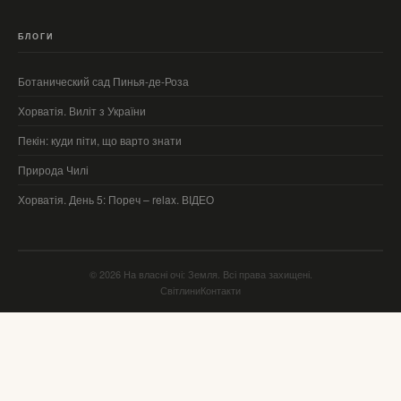
БЛОГИ
Ботанический сад Пинья-де-Роза
Хорватія. Виліт з України
Пекін: куди піти, що варто знати
Природа Чилі
Хорватія. День 5: Пореч – relax. ВІДЕО
© 2026 На власні очі: Земля. Всі права захищені.
Світлини
Контакти