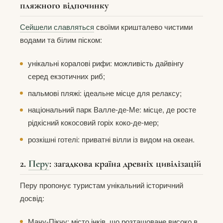
пляжного відпочинку
Сейшели славляться
своїми кришталево чистими
водами та білим піском:
унікальні коралові рифи: можливість дайвінгу
серед екзотичних риб;
пальмові пляжі: ідеальне місце для релаксу;
національний парк Валле-де-Ме: місце, де росте
рідкісний кокосовий горіх коко-де-мер;
розкішні готелі: приватні вілли із видом на океан.
2.
Перу
: загадкова країна древніх цивілізацій
Перу пропонує туристам унікальний історичний
досвід:
Мачу-Пікчу: місто інків, що розташоване високо в