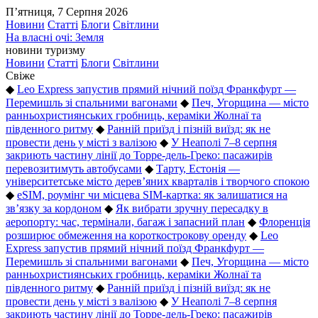
П’ятниця, 7 Серпня 2026
Новини
Статті
Блоги
Світлини
На власні очі: Земля
новини туризму
Новини
Статті
Блоги
Світлини
Свіже
◆
Leo Express запустив прямий нічний поїзд Франкфурт —
Перемишль зі спальними вагонами
◆
Печ, Угорщина — місто
ранньохристиянських гробниць, кераміки Жолнаї та
південного ритму
◆
Ранній приїзд і пізній виїзд: як не
провести день у місті з валізою
◆
У Неаполі 7–8 серпня
закриють частину лінії до Торре-дель-Греко: пасажирів
перевозитимуть автобусами
◆
Тарту, Естонія —
університетське місто дерев’яних кварталів і творчого спокою
◆
eSIM, роумінг чи місцева SIM-картка: як залишатися на
зв’язку за кордоном
◆
Як вибрати зручну пересадку в
аеропорту: час, термінали, багаж і запасний план
◆
Флоренція
розширює обмеження на короткострокову оренду
◆
Leo
Express запустив прямий нічний поїзд Франкфурт —
Перемишль зі спальними вагонами
◆
Печ, Угорщина — місто
ранньохристиянських гробниць, кераміки Жолнаї та
південного ритму
◆
Ранній приїзд і пізній виїзд: як не
провести день у місті з валізою
◆
У Неаполі 7–8 серпня
закриють частину лінії до Торре-дель-Греко: пасажирів