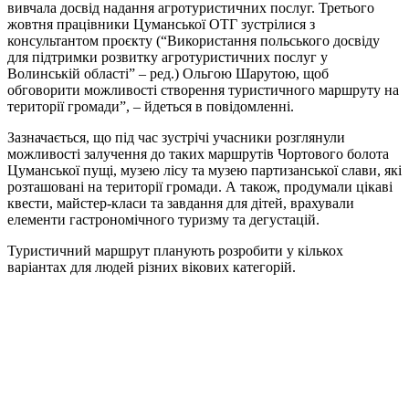
вивчала досвід надання агротуристичних послуг. Третього
жовтня працівники Цуманської ОТГ зустрілися з
консультантом проєкту (“Використання польського досвіду
для підтримки розвитку агротуристичних послуг у
Волинській області” – ред.) Ольгою Шарутою, щоб
обговорити можливості створення туристичного маршруту на
території громади”, – йдеться в повідомленні.
Зазначається, що під час зустрічі учасники розглянули
можливості залучення до таких маршрутів Чортового болота
Цуманської пущі, музею лісу та музею партизанської слави, які
розташовані на території громади. А також, продумали цікаві
квести, майстер-класи та завдання для дітей, врахували
елементи гастрономічного туризму та дегустацій.
Туристичний маршрут планують розробити у кількох
варіантах для людей різних вікових категорій.