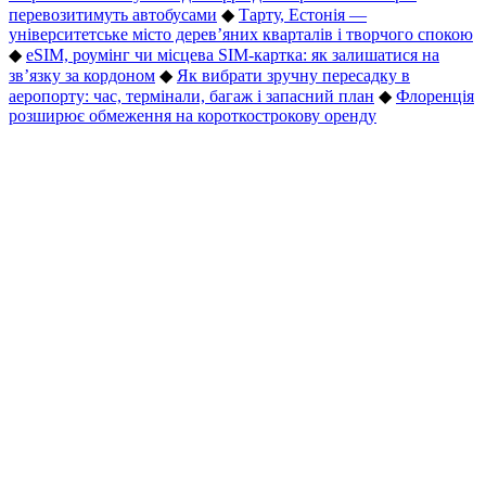
перевозитимуть автобусами
◆
Тарту, Естонія —
університетське місто дерев’яних кварталів і творчого спокою
◆
eSIM, роумінг чи місцева SIM-картка: як залишатися на
зв’язку за кордоном
◆
Як вибрати зручну пересадку в
аеропорту: час, термінали, багаж і запасний план
◆
Флоренція
розширює обмеження на короткострокову оренду