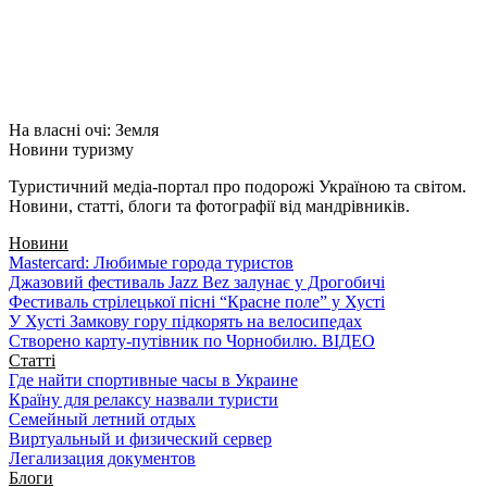
На власні очі: Земля
Новини туризму
Туристичний медіа-портал про подорожі Україною та світом.
Новини, статті, блоги та фотографії від мандрівників.
Новини
Mastercard: Любимые города туристов
Джазовий фестиваль Jazz Bez залунає у Дрогобичі
Фестиваль стрілецької пісні “Красне поле” у Хусті
У Хусті Замкову гору підкорять на велосипедах
Створено карту-путівник по Чорнобилю. ВІДЕО
Статті
Где найти спортивные часы в Украине
Країну для релаксу назвали туристи
Семейный летний отдых
Виртуальный и физический сервер
Легализация документов
Блоги