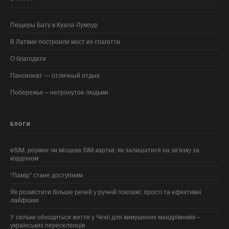
Пещеры Бату в Куала-Лумпур
В Латвии построили мост из спагетти
О благодати
Пансионат — отличный отдых
Побережье – нетронутое людьми
БЛОГИ
eSIM, роумінг чи місцева SIM-картка: як залишатися на зв’язку за
кордоном
“Памір” стане доступним
Як розмістити більше речей у ручній поклажі: прості та ефективні
лайфхаки
У скільки обходиться життя у Чехії для вимушених мандрівників –
українських переселенців