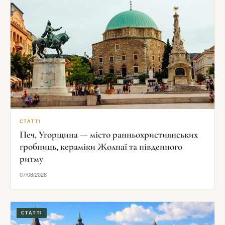
СТАТТІ
Печ, Угорщина — місто ранньохристиянських
гробниць, кераміки Жолнаї та південного
ритму
07/08/2026
СТАТТІ