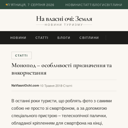
П’ЯТНИЦЯ, 7 СЕРПНЯ 2026
НОВИНИ
СТАТТІ
БЛОГИ
СВІТЛИНИ
На власні очі: Земля
НОВИНИ ТУРИЗМУ
НОВИНИ
СТАТТІ
БЛОГИ
СВІТЛИНИ
СТАТТІ
Монопод – особливості призначення та
використання
NaVlasniOchi.com
10 Травня 2018
Статті
В останні роки туристи, що роблять фото з самими
собою не просто зі смартфоном, а за допомогою
спеціального пристрою – телескопічної палички,
обладаної кріпленням для смартфона на кінці,