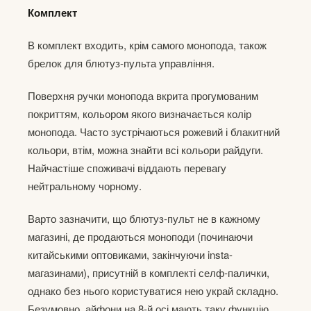
Комплект
В комплект входить, крім самого монопода, також
брелок для блютуз-пульта управління.
Поверхня ручки монопода вкрита прогумованим
покриттям, кольором якого визначається колір
монопода. Часто зустрічаються рожевий і блакитний
кольори, втім, можна знайти всі кольори райдуги.
Найчастіше споживачі віддають перевагу
нейтральному чорному.
Варто зазначити, що блютуз-пульт не в кажному
магазині, де продаються моноподи (починаючи
китайськими оптовиками, закінчуючи insta-
магазинами), присутній в комплекті селф-палички,
однако без нього користуватися нею украй складно.
Безумовно, айфони на 8-й осі мають таку функцію,