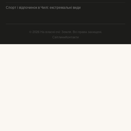
Спорт і відпочинок в Чилі: екстремальні види
© 2026 На власні очі: Земля. Всі права захищені.
Світлини
Контакти