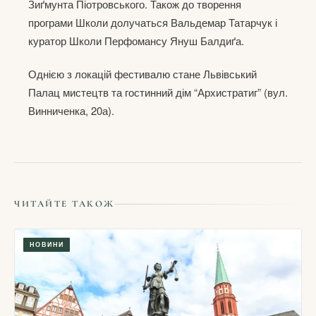
Зиґмунта Піотровського. Також до творення
програми Школи долучаться Вальдемар Татарчук і
куратор Школи Перфомансу Януш Балдиґа.
Однією з локацій фестивалю стане Львівський
Палац мистецтв та гостинний дім “Архистратиг” (вул.
Винниченка, 20а).
ЧИТАЙТЕ ТАКОЖ
НОВИНИ