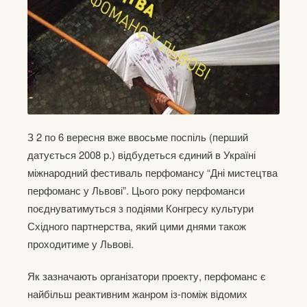
З 2 по 6 вересня вже ввосьме поспіль (перший
датується 2008 р.) відбудеться єдиний в Україні
міжнародний фестиваль перфомансу “Дні мистецтва
перфоманс у Львові”. Цього року перфоманси
поєднуватимуться з подіями Конгресу культури
Східного партнерства, який цими днями також
проходитиме у Львові.
Як зазначають організатори проекту, перфоманс є
найбільш реактивним жанром із-поміж відомих