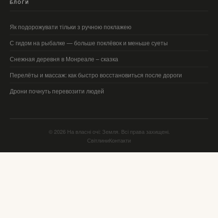
БЛОГИ
Як подорожувати тільки з ручною поклажею
С гидом на рыбалке — больше поклёвок и меньше суеты
Снежная деревня в Монреале – сказка
Перелёты и массаж: как быстро восстановиться после дороги
Дрони почнуть перевозити людей
© 2026 На власні очі: Земля. Всі права захищені.
Світлини
Контакти