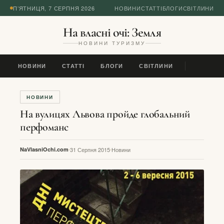
П’ЯТНИЦЯ, 7 СЕРПНЯ 2026
НОВИНИ
СТАТТІ
БЛОГИ
СВІТЛИНИ
На власні очі: Земля
НОВИНИ ТУРИЗМУ
НОВИНИ
СТАТТІ
БЛОГИ
СВІТЛИНИ
НОВИНИ
На вулицях Львова пройде глобальний
перфоманс
NaVlasniOchi.com
31 Серпня 2015
Новини