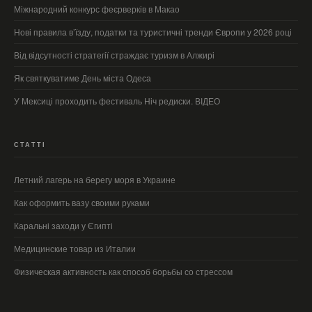
Міжнародний конкурс феєрверків в Макао
Нові правила в’їзду, податки та туристичні тренди Європи у 2026 році
Від відсутності стратегії страждає туризм в Алжирі
Як святкуватиме День міста Одеса
У Мексиці проходить фестиваль Ніч редиски. ВІДЕО
СТАТТІ
Летний лагерь на берегу моря в Украине
Как оформить вазу своими руками
Каральні заходи у Єгипті
Медицинские товар из Италии
Физическая активность как способ борьбы со стрессом