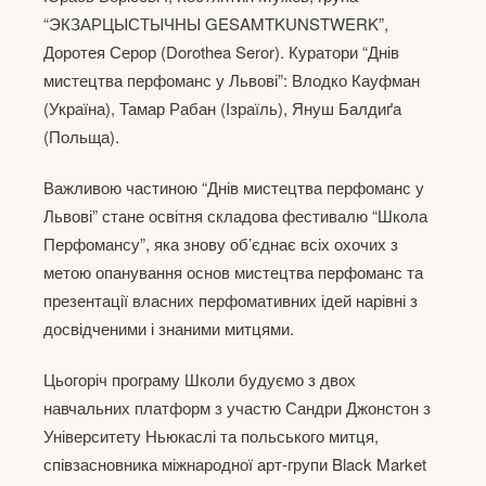
“ЭКЗАРЦЫСТЫЧНЫ GESAMTKUNSTWERK”,
Доротея Серор (Dorothea Seror). Куратори “Днів
мистецтва перфоманс у Львові”: Влодко Кауфман
(Україна), Тамар Рабан (Ізраїль), Януш Балдиґа
(Польща).
Важливою частиною “Днів мистецтва перфоманс у
Львові” стане освітня складова фестивалю “Школа
Перфомансу”, яка знову об’єднає всіх охочих з
метою опанування основ мистецтва перфоманс та
презентації власних перфомативних ідей нарівні з
досвідченими і знаними митцями.
Цьогоріч програму Школи будуємо з двох
навчальних платформ з участю Сандри Джонстон з
Університету Ньюкаслі та польського митця,
співзасновника міжнародної арт-групи Black Market