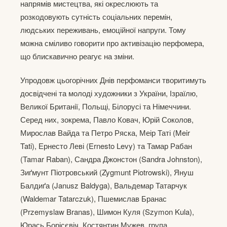
напрямів мистецтва, які окреслюють та
розкодовують сутність соціальних перемін,
людських переживань, емоційної напруги. Тому
можна сміливо говорити про активізацію перфомера,
що блискавично реагує на зміни.
Упродовж цьогорічних Днів перфоманси творитимуть
досвідчені та молоді художники з України, Ізраїлю,
Великої Британії, Польщі, Білорусі та Німеччини.
Серед них, зокрема, Павло Ковач, Юрій Соколов,
Мирослав Вайда та Петро Ряска, Меір Таті (Meir
Tati), Ернесто Леві (Ernesto Levy) та Тамар Рабан
(Tamar Raban), Сандра Джонстон (Sandra Johnston),
Зиґмунт Піотровський (Zygmunt Piotrowski), Януш
Балдиґа (Janusz Baldyga), Вальдемар Татарчук
(Waldemar Tatarczuk), Пшемислав Бранас
(Przemyslaw Branas), Шимон Куля (Szymon Kula),
Юрась Борісєвіч, Костянтин Мужев, група