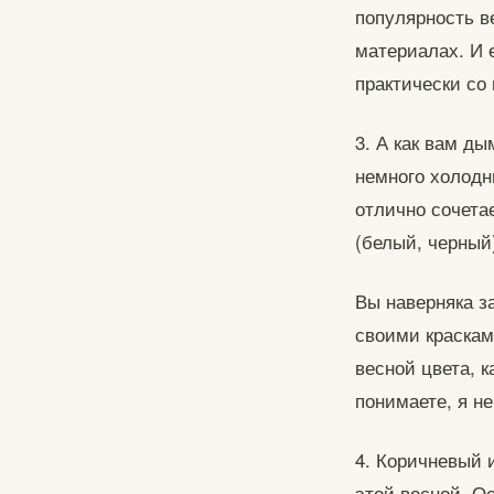
популярность в
материалах. И 
практически со
3. А как вам ды
немного холодны
отлично сочетае
(белый, черный
Вы наверняка з
своими краскам
весной цвета, к
понимаете, я н
4. Коричневый 
этой весной. Ос