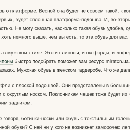
ов о платформе. Весной она будет не совсем такой, к к
ервых, будет сплошная платформа-подошва. И, во-втор
стью. Не могу сказать, насколько такая обувь удобна, о
 хоть немного выше, чем вы есть, то эта обувь для вас.
вь в мужском стиле. Это и слипоны, и оксфорды, и лофе
ипоны
быстро подобрать поможет вам ресурс miraton.ua.
казаках. Мужская обувь в женском гардеробе. Что же да
туфли с плоской подошвой. Они представлены в больши
и с округлым носком. Поклонникам чешек тоже будет из 
гким задником.
че говоря, ботинки-носки или обувь с текстильным голе
ной обуви? С ней ни у кого не возникнет заморочек: лег