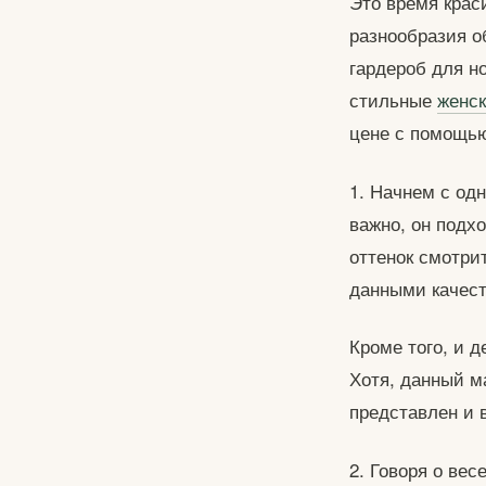
Это время крас
разнообразия о
гардероб для но
стильные
женс
цене с помощью
1. Начнем с одн
важно, он подхо
оттенок смотрит
данными качес
Кроме того, и д
Хотя, данный м
представлен и 
2. Говоря о вес