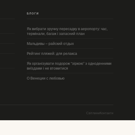
БЛОГИ
Як вибрати зручну пересадку в аеропорту: час,
термінали, багаж і запасний план
Мальдивы – райский отдых
Рейтинг пляжей: для релакса
Як організувати подорож “зіркою” з одноденними
виїздами і не втомитися
О Венеции с любовью
Світлини
Контакти