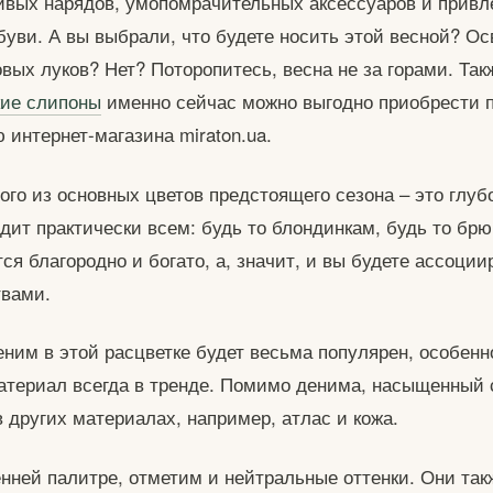
ивых нарядов, умопомрачительных аксессуаров и привл
буви. А вы выбрали, что будете носить этой весной? О
вых луков? Нет? Поторопитесь, весна не за горами. Так
кие слипоны
именно сейчас можно выгодно приобрести 
 интернет-магазина miraton.ua.
ого из основных цветов предстоящего сезона – это глуб
дит практически всем: будь то блондинкам, будь то брю
ся благородно и богато, а, значит, и вы будете ассоции
твами.
еним в этой расцветке будет весьма популярен, особенн
атериал всегда в тренде. Помимо денима, насыщенный 
в других материалах, например, атлас и кожа.
енней палитре, отметим и нейтральные оттенки. Они так