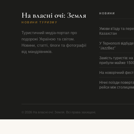
На власні очі: Земля
НОВИНИ
НОВИНИ ТУРИЗМУ
Умови в’їзду та пер
Туристичний медіа-портал про
Казахстан
подорожі Україною та світом.
У Тернополі відбуде
Новини, статті, блоги та фотографії
“JazzBez”
від мандрівників.
Замість туристів: на
прибули майже 1500
На новорічний фест
Нічні поїзди поверт
рейси між столицям
© 2026 На власні очі: Земля. Всі права захищені.