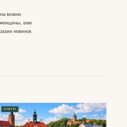
она можно
и/женщины, вам
разии новинок
СТАТТІ