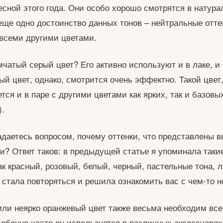
есной этого года. Они особо хорошо смотрятся в натур
еще одно достоинство данных тонов – нейтральные отте
 всеми другими цветами.
мчатый серый цвет? Его активно используют и в лаке, и 
й цвет, однако, смотрится очень эффектно. Такой цвет,
тся и в паре с другими цветами как ярких, так и базовы
).
адаетесь вопросом, почему оттенки, что представлены 
и? Ответ таков: в предыдущей статье я упоминала таки
ак красный, розовый, белый, черный, пастельные тона, 
е стала повторяться и решила ознакомить вас с чем-то 
или неярко оранжевый цвет также весьма необходим вс
обенно часто он используется в различных аксессуарах.