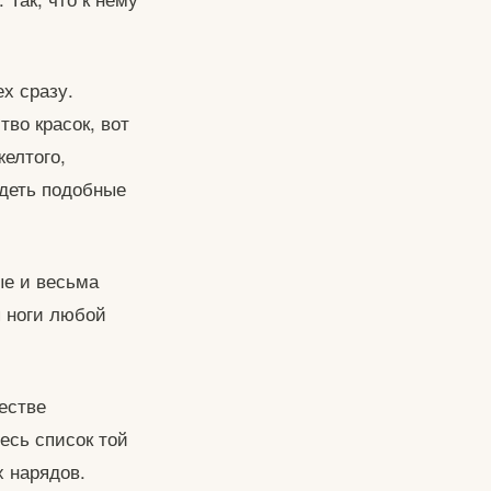
ех сразу.
тво красок, вот
желтого,
адеть подобные
ые и весьма
я ноги любой
честве
есь список той
х нарядов.