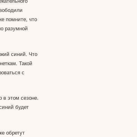
екательного
свободили
же помните, что
по разумной
окий синий. Что
неткам. Такой
роваться с
о в этом сезоне.
синий будет
же обретут