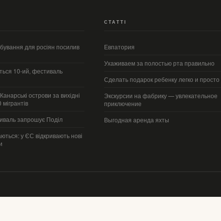
СТАТТІ
ебування для росіян посилив
Евпатория
Ухаживаем за полостью рта правильно
ться 10-ий, фестиваль
Сделать подарок ребенку легко и просто
 Канарські острови за вихідні
Экскурсии на фабрику — увлекательное
 мігрантів
приключение
иваль запрошує Поділ
Выгодная аренда яхты
аються: у ЄС відкривають нові
и