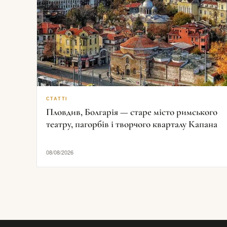
СТАТТІ
Пловдив, Болгарія — старе місто римського
театру, пагорбів і творчого кварталу Капана
08/08/2026