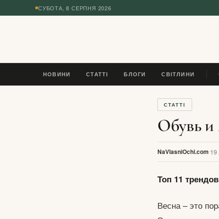
СУБОТА, 8 СЕРПНЯ 2026
◆
НОВИНИ
СТАТТІ
БЛОГИ
СВІТЛИНИ
ПЛ
СТАТТІ
Обувь и
NaVlasniOchi.com
19
Топ 11 трендо
Весна – это пор