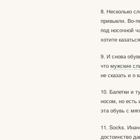
8. Несколько сл
привыкли. Во-п
под носочной ча
хотите казаться
9. И снова обу
что
мужские сл
не сказать и о 
10. Балетки и 
носом, но есть 
эта обувь с мя
11. Socks. Ина
достоинство дан