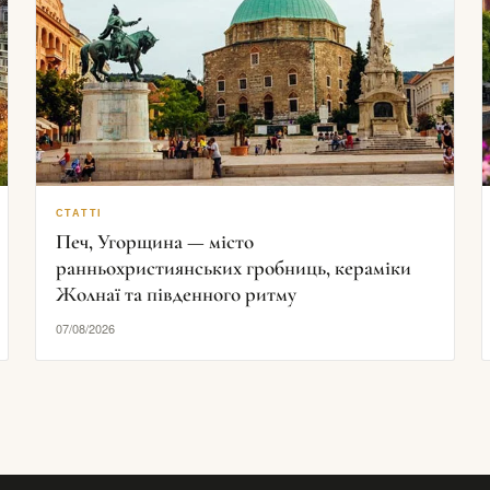
СТАТТІ
Печ, Угорщина — місто
ранньохристиянських гробниць, кераміки
Жолнаї та південного ритму
07/08/2026