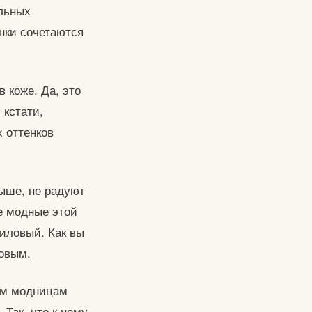
альных
нки сочетаются
в коже. Да, это
 кстати,
х оттенков
выше, не радуют
е модные этой
лиловый. Как вы
новым.
ем модницам
 Так, что к нему