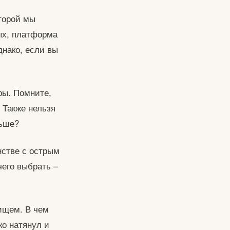
оторой мы
ых, платформа
днако, если вы
ры. Помните,
 Также нельзя
льше?
нстве с острым
чего выбрать –
нищем. В чем
ко натянул и