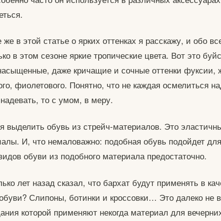
еться.
се же в этой статье о ярких оттенках я расскажу, и обо вс
ко в этом сезоне яркие тропические цвета. Вот это буйс
 насыщенные, даже кричащие и сочные оттенки фуксии, 
ного, фиолетового. Понятно, что не каждая осмелиться н
надевать, то с умом, в меру.
ся выделить обувь из стрейч-материалов. Это эластичн
алы. И, что немаловажно: подобная обувь подойдет дл
 видов обуви из подобного материала предостаточно.
лько лет назад сказал, что бархат будут применять в ка
обуви? Слипоны, ботинки и кроссовки… Это далеко не в
дания которой применяют некогда материал для вечерни