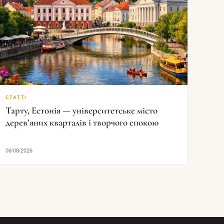
СТАТТІ
Тарту, Естонія — університетське місто
дерев’яних кварталів і творчого спокою
06/08/2026