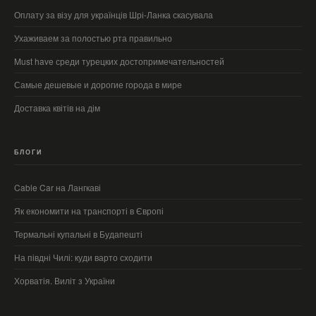
Оплату за візу для українців Шрі-Ланка скасувала
Ухаживаем за полостью рта правильно
Must have среди турецких достопримечательностей
Самые дешевые и дорогие города в мире
Доставка квітів на дім
БЛОГИ
Cable Car на Лангкаві
Як економити на транспорті в Європі
Термальні купальні в Будапешті
На півдні Чилі: куди варто сходити
Хорватія. Виліт з України