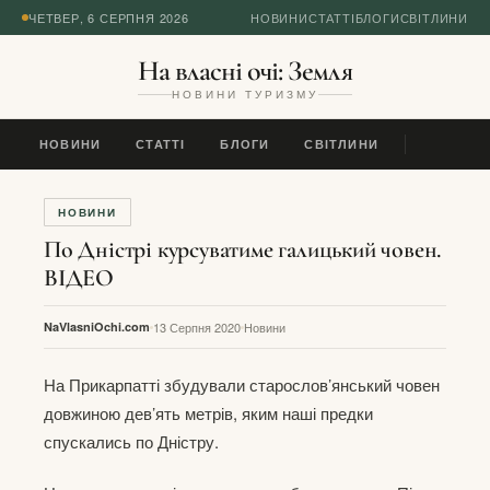
ЧЕТВЕР, 6 СЕРПНЯ 2026
НОВИНИ
СТАТТІ
БЛОГИ
СВІТЛИНИ
На власні очі: Земля
НОВИНИ ТУРИЗМУ
НОВИНИ
СТАТТІ
БЛОГИ
СВІТЛИНИ
НОВИНИ
По Дністрі курсуватиме галицький човен.
ВІДЕО
NaVlasniOchi.com
13 Серпня 2020
Новини
На Прикарпатті збудували старослов’янський човен
довжиною дев’ять метрів, яким наші предки
спускались по Дністру.