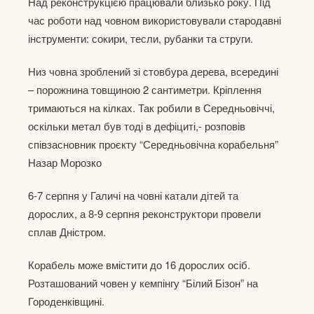
Над реконструкцією працювали близько року. Під
час роботи над човном використовували стародавні
інструменти: сокири, тесли, рубанки та струги.
Низ човна зроблений зі стовбура дерева, всередині
– порожнина товщиною 2 сантиметри. Кріплення
тримаються на кілках. Так робили в Середньовіччі,
оскільки метал був тоді в дефіциті,- розповів
співзасновник проєкту “Середньовічна корабельня”
Назар Морозко
6-7 серпня у Галичі на човні катали дітей та
дорослих, а 8-9 серпня реконструктори провели
сплав Дністром.
Корабель може вмістити до 16 дорослих осіб.
Розташований човен у кемпінгу “Білий Бізон” на
Городенківщині.