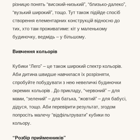
різницю понять “високий-низький”, “близько-далеко”,
“вузький широкий”, тощо. Тут також підійде спосіб
створення елементарних конструкцій відносно до
тих, хто там проживатиме: кіт у маленькому
будиночку, ведмідь – у більшому.
Вивчення кольорів
Кубики “Лего” – це також широкий спектр кольорів.
Аби дитина швидше навчилася їх розрізняти,
спробуйте побудувати з нею невеличкі будиночки
окремих кольорів . До прикладу, “червоний” – для
мами, “зелений” – для батька, “жовтий” – для бабусі,
дідуся, тощо. Аби перевірити результат, згодом
попросіть малечу “відфільтрувати” кубики по
кольору.
“Розбір прийменників”