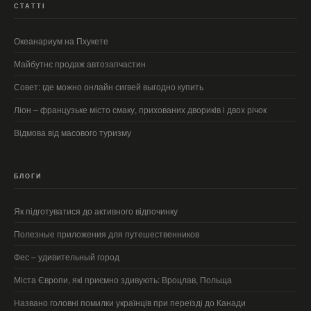
СТАТТІ
Океанариум на Пхукете
Майбутнє продаж автозапчастин
Совет: где можно онлайн сигвей выгодно купить
Ліон – французьке місто смаку, прихованих двориків і двох річок
Відмова від масового туризму
БЛОГИ
Як підготуватися до активного відпочинку
Полезные приложения для путешественников
Фес – удивительный город
Міста Європи, які приємно здивують: Вроцлав, Польща
Названо головні помилки українців при переїзді до Канади