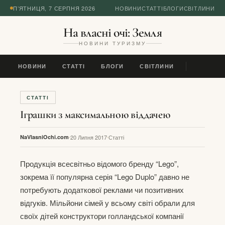
П’ЯТНИЦЯ, 7 СЕРПНЯ 2026
НОВИНИ
СТАТТІ
БЛОГИ
СВІТЛИНИ
На власні очі: Земля
НОВИНИ ТУРИЗМУ
НОВИНИ
СТАТТІ
БЛОГИ
СВІТЛИНИ
СТАТТІ
Іграшки з максимальною віддачею
NaVlasniOchi.com
20 Липня 2017
Статті
Продукція всесвітньо відомого бренду “Lego”,
зокрема її популярна серія “Lego Duplo” давно не
потребують додаткової реклами чи позитивних
відгуків. Мільйони сімей у всьому світі обрали для
своїх дітей конструктори голландської компанії