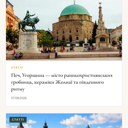
СТАТТІ
Печ, Угорщина — місто ранньохристиянських
гробниць, кераміки Жолнаї та південного
ритму
07/08/2026
СТАТТІ