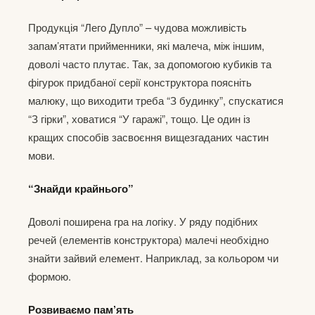
Продукція “Лего Дупло” – чудова можливість
запам’ятати прийменники, які малеча, між іншим,
доволі часто плутає. Так, за допомогою кубиків та
фігурок придбаної серії конструктора поясніть
малюку, що виходити треба “З будинку”, спускатися
“З гірки”, ховатися “У гаражі”, тощо. Це один із
кращих способів засвоєння вищезгаданих частин
мови.
“Знайди крайнього”
Доволі поширена гра на логіку. У ряду подібних
речей (елементів конструктора) малечі необхідно
знайти зайвий елемент. Наприклад, за кольором чи
формою.
Розвиваємо пам’ять