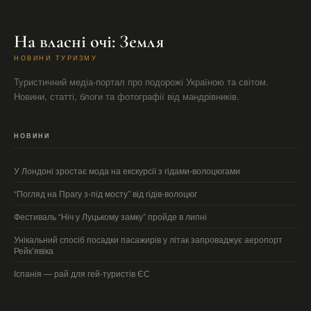
На власні очі: Земля
НОВИНИ ТУРИЗМУ
Туристичний медіа-портал про подорожі Україною та світом.
Новини, статті, блоги та фотографії від мандрівників.
НОВИНИ
У Лондоні зростає мода на екскурсії з гідами-волоцюгами
“Погляд на Прагу з-під мосту” від гідів-волоцюг
Фестиваль “Ніч у Луцькому замку” пройде в липні
Унікальний спосіб посадки пасажирів у літак запроваджує аеропорт
Рейк’явіка
Іспанія — рай для гей-туристів ЄС