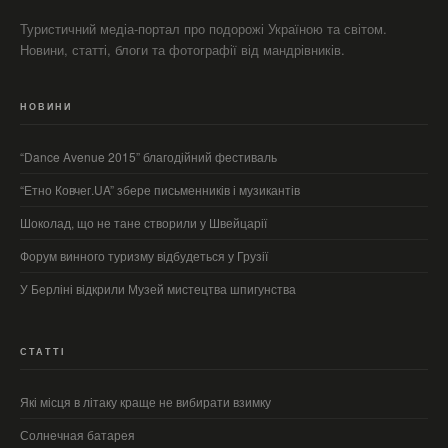
Туристичний медіа-портал про подорожі Україною та світом.
Новини, статті, блоги та фотографії від мандрівників.
НОВИНИ
“Dance Avenue 2015” благодійний фестиваль
“Етно Ковчег.UA” збере письменників і музикантів
Шоколад, що не тане створили у Швейцарії
Форум винного туризму відбудеться у Грузії
У Берліні відкрили Музей мистецтва шпигунства
СТАТТІ
Які місця в літаку краще не вибирати взимку
Солнечная батарея