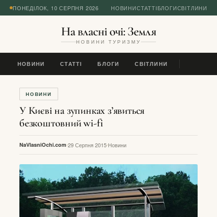
ПОНЕДІЛОК, 10 СЕРПНЯ 2026
НОВИНИ
СТАТТІ
БЛОГИ
СВІТЛИНИ
На власні очі: Земля
НОВИНИ ТУРИЗМУ
НОВИНИ
СТАТТІ
БЛОГИ
СВІТЛИНИ
НОВИНИ
У Києві на зупинках з’явиться
безкоштовний wi-fi
NaVlasniOchi.com
29 Серпня 2015
Новини