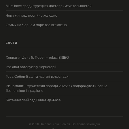
Must have среди турецких достопримечательностей
Чому у літаку постійно холодно
Отдых на Черном море все включено
БЛОГИ
Хорватія. День 5: Пореч – relax. ВІДЕО
Розклад автобусів у Чорногорії
Гора Собер-Баш та чарівні водоспади
Різноманітні туристичні поради 2025: як подорожувати легше,
безпечніше і з радістю
Ботанический сад Пинья-де-Роза
© 2026 На власні очі: Земля. Всі права захищені.
Світлини
Контакти