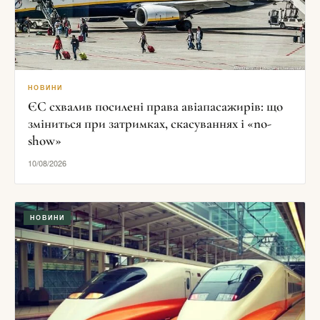
НОВИНИ
ЄС схвалив посилені права авіапасажирів: що
зміниться при затримках, скасуваннях і «no-
show»
10/08/2026
НОВИНИ