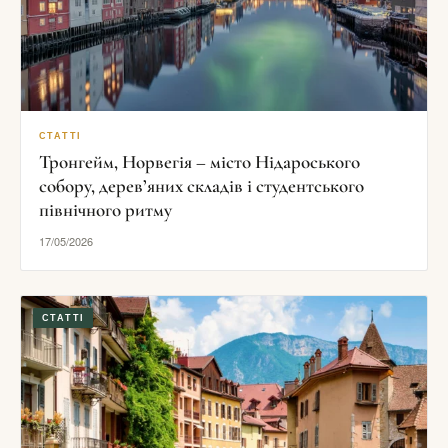
СТАТТІ
Тронгейм, Норвегія – місто Нідароського
собору, дерев’яних складів і студентського
північного ритму
17/05/2026
СТАТТІ