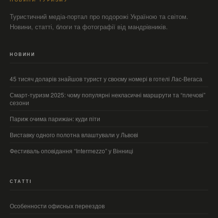
Туристичний медіа-портал про подорожі Україною та світом.
Новини, статті, блоги та фотографії від мандрівників.
НОВИНИ
45 тисяч доларів знайшов турист у своєму номері в готелі Лас-Вегаса
Смарт‑туризм 2025: чому популярні некласичні маршрути та “плечові”
сезони
Париж очима парижан: куди піти
Виставку одного полотна влаштували у Львові
Фестиваль оповідання “Intermezzo” у Вінниці
СТАТТІ
Особенности офисных переездов