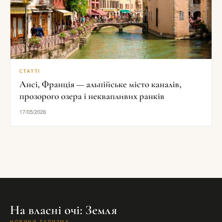
СТАТТІ
Ансі, Франція — альпійське місто каналів,
прозорого озера і неквапливих ранків
17/05/2026
На власні очі: Земля
НОВИНИ ТУРИЗМУ