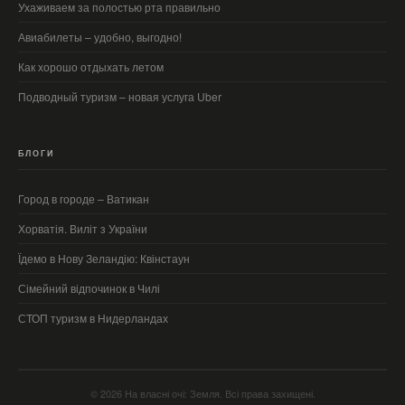
Ухаживаем за полостью рта правильно
Авиабилеты – удобно, выгодно!
Как хорошо отдыхать летом
Подводный туризм – новая услуга Uber
БЛОГИ
Город в городе – Ватикан
Хорватія. Виліт з України
Їдемо в Нову Зеландію: Квінстаун
Сімейний відпочинок в Чилі
СТОП туризм в Нидерландах
© 2026 На власні очі: Земля. Всі права захищені.