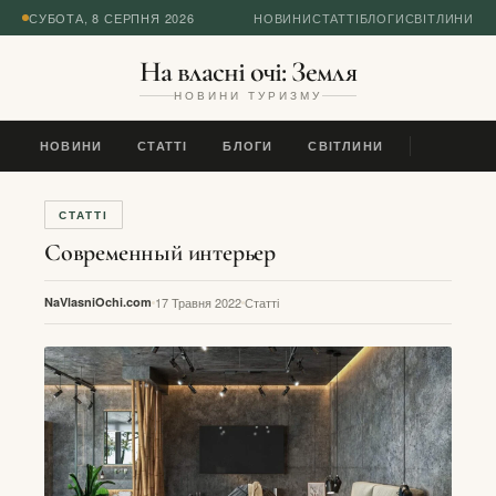
СУБОТА, 8 СЕРПНЯ 2026
НОВИНИ
СТАТТІ
БЛОГИ
СВІТЛИНИ
На власні очі: Земля
НОВИНИ ТУРИЗМУ
НОВИНИ
СТАТТІ
БЛОГИ
СВІТЛИНИ
СТАТТІ
Современный интерьер
NaVlasniOchi.com
17 Травня 2022
Статті