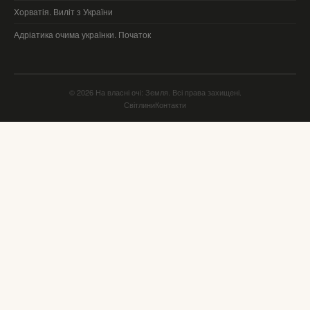
Хорватія. Виліт з України
Адріатика очима українки. Початок
© 2026 На власні очі: Земля. Всі права захищені.
Світлини
Контакти