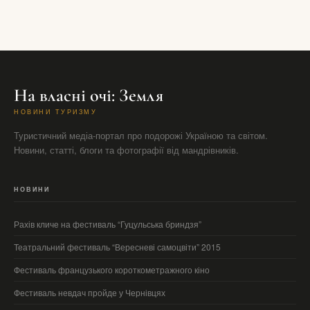
На власні очі: Земля
НОВИНИ ТУРИЗМУ
Туристичний медіа-портал про подорожі Україною та світом.
Новини, статті, блоги та фотографії від мандрівників.
НОВИНИ
Рахів кличе на фестиваль “Гуцульська бриндзя”
Театральний фестиваль “Вересневі самоцвіти” 2015
Фестиваль французького короткометражного кіно
Фестиваль невдач пройде у Чернівцях