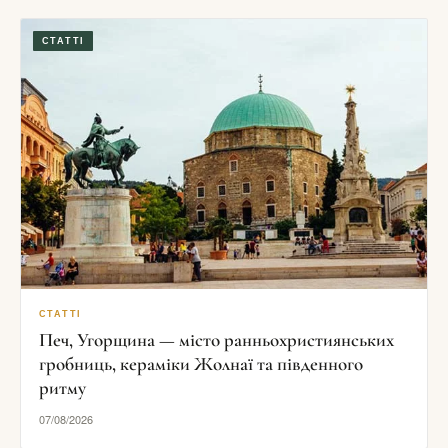
СТАТТІ
СТАТТІ
Печ, Угорщина — місто ранньохристиянських
гробниць, кераміки Жолнаї та південного
ритму
07/08/2026