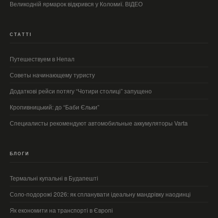
Великодній ярмарок відкрився у Коломиї. ВІДЕО
СТАТТІ
Путешествуем в Непал
Советы начинающему туристу
Додаткові рейси потягу “Чотири столиці” запущено
Кропивницький: до “Баби Єльки”
Специалисты рекомендуют автомобильные аккумуляторы Varta
БЛОГИ
Термальні купальні в Будапешті
Соло-подорожі 2026: як спланувати ідеальну мандрівку наодинці
Як економити на транспорті в Європі