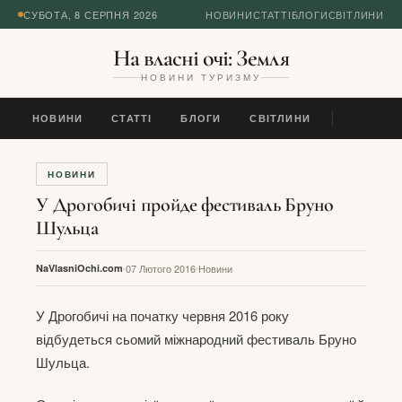
СУБОТА, 8 СЕРПНЯ 2026
НОВИНИ
СТАТТІ
БЛОГИ
СВІТЛИНИ
На власні очі: Земля
НОВИНИ ТУРИЗМУ
НОВИНИ
СТАТТІ
БЛОГИ
СВІТЛИНИ
НОВИНИ
У Дрогобичі пройде фестиваль Бруно
Шульца
NaVlasniOchi.com
07 Лютого 2016
Новини
У Дрогобичі на початку червня 2016 року
відбудеться cьомий міжнародний фестиваль Бруно
Шульца.