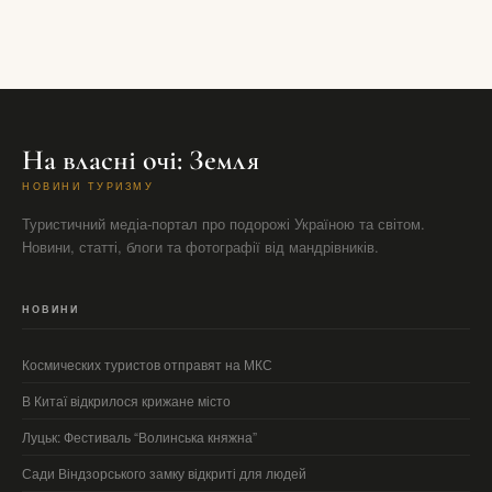
На власні очі: Земля
НОВИНИ ТУРИЗМУ
Туристичний медіа-портал про подорожі Україною та світом.
Новини, статті, блоги та фотографії від мандрівників.
НОВИНИ
Космических туристов отправят на МКС
В Китаї відкрилося крижане місто
Луцьк: Фестиваль “Волинська княжна”
Сади Віндзорського замку відкриті для людей