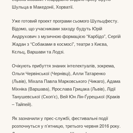
Шульца в Македонії, Хорватії.
Уже готовий проект програми сьомого Шульцфесту.
Відомо, що учасниками заходу будуть Юрій
Андрухович з музичною формацією “Карбідо”, Сергій
Жадан з “Собаками в космосі”, театри з Києва,
Кєльц, Варшави та Лодзі.
Очікують прибуття знаних інтелектуалів, зокрема,
Ольги Червінської (Чернівці), Алли Татаренко
(Львів), Міхала Павла Марковського (Чикаго), Адама
Міхніка (Варшава), Ярослава Грицака (Львів), Лідії
Танушевської (Скоп’є), Вей Юн Лін-Ґурецької (Краків
– Тайпей).
Як зазначили у прес-службі, фестивальні події
розпочнуться у п’ятницю, третього червня 2016 року.