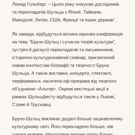
Леонід Гольберг. – Цього року очікуємо дослідників
та перекладачів Шульца з Японії, Тайваню,
Македонії, Литви, США, Франції та інших держав”.
Як завжди, відбудуться велика наукова конференція
на тему “Бруно Шульц і сучасна теорія культури”,
зустрічі й дискусії перекладачів та письменників,
історично-культурознавчий семінар, присвячений
новим контекстам біографії та творчості Бруно
Шульца. А також виставки, концерти, спектаклі,
перформанси, насичена оф-програма від творчого
об’єднання «Альтер». Окремі мистецькі акції в
рамках Шульцфесту відбудуться також у Львові,
Стрию й Трускавці.
Бруно Шульц викликає дедалі більше зацікавленняу
культурному світі. Його перекладено більше, ніж
сорока мовами. Нещодавно видано прозу Бруно