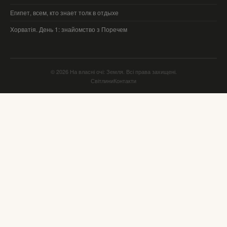
Египет, всем, кто знает толк в отдыхе
Хорватія. День 1: знайомство з Поречем
© 2026 На власні очі: Земля. Всі права захищені.
Світлини
Контакти