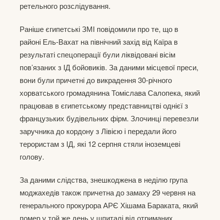
ретельного розслідування.
Раніше єгипетські ЗМІ повідомили про те, що в
районі Ель-Вахат на північний захід від Каїра в
результаті спецоперації були ліквідовані вісім
пов’язаних з ІД бойовиків. За даними місцевої преси,
вони були причетні до викрадення 30-річного
хорватського громадянина Томіслава Салопека, який
працював в єгипетському представництві однієї з
французьких будівельних фірм. Злочинці перевезли
заручника до кордону з Лівією і передали його
терористам з ІД, які 12 серпня стяли іноземцеві
голову.
За даними слідства, знешкоджена в неділю група
моджахедів також причетна до замаху 29 червня на
генерального прокурора АРЄ Хішама Бараката, який
помер у той же день у шпиталі від отриманих