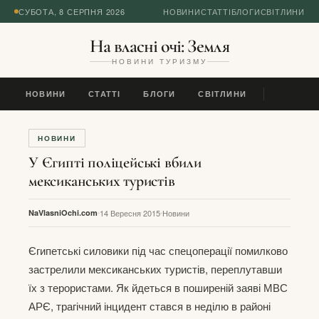
СУБОТА, 8 СЕРПНЯ 2026
НОВИНИ
СТАТТІ
БЛОГИ
СВІТЛИНИ
На власні очі: Земля
НОВИНИ ТУРИЗМУ
НОВИНИ
СТАТТІ
БЛОГИ
СВІТЛИНИ
НОВИНИ
У Єгипті поліцейські вбили
мексиканських туристів
NaVlasniOchi.com
14 Вересня 2015
Новини
Єгипетські силовики під час спецоперації помилково
застрелили мексиканських туристів, переплутавши
їх з терористами. Як йдеться в поширеній заяві МВС
АРЄ, трагічний інцидент стався в неділю в районі