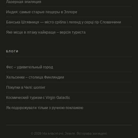
Лазерная эпиляция
Индия: самые старые пещеры в Эллоре
Банська Штявниця — місто срібла і легенд у серці гір Словаччини
Яке місце в літаку найкраще – версія туриста
БЛОГИ
Фес – удивительный город
Хельсинки – столица Финляндии
Покупки в Чилі: шопінг
Космический туризм с Virgin Galactic
Як подорожувати тільки з ручною поклажею
© 2026 На власні очі: Земля. Всі права захищені.