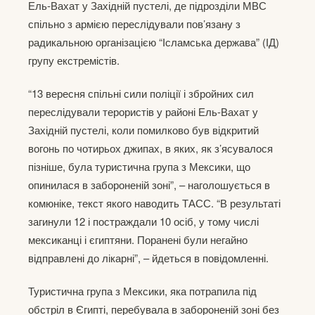
Ель-Вахат у Західній пустелі, де підрозділи МВС
спільно з армією переслідували пов’язану з
радикальною організацією “Ісламська держава” (ІД)
групу екстремістів.
“13 вересня спільні сили поліції і збройних сил
переслідували терористів у районі Ель-Вахат у
Західній пустелі, коли помилково був відкритий
вогонь по чотирьох джипах, в яких, як з’ясувалося
пізніше, була туристична група з Мексики, що
опинилася в забороненій зоні”, – наголошується в
комюніке, текст якого наводить ТАСС. “В результаті
загинули 12 і постраждали 10 осіб, у тому числі
мексиканці і єгиптяни. Поранені були негайно
відправлені до лікарні”, – йдеться в повідомленні.
Туристична група з Мексики, яка потрапила під
обстріл в Єгипті, перебувала в забороненій зоні без