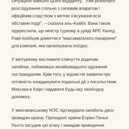
ситуацією навколо цього інциденту. “Уже розпочато
розслідування спільно з силовим апаратом і
офіційним слідством з метою з’ясування всіх
обставин події”, – сказала аль-Азайзі. Вона також
підкреслила, що міністр туризму в уряді АРЄ Халед
Рамі пообіцяв домогтися “максимального покарання”
для компанії, яка організувала поїздку.
У мінтуризму висловили співчуття родичам
загиблих, побажавши якнайшвидшого одужання
постраждалим. Крім того, у відомстві заявили про
готовність координувати подальші дії з посольством
Мексики в Каїрі і надавати будь-яку необхідну
допомогу.
У мексиканському МЗС підтвердили загибель двох
громадян країни. Президент країни Енріке Пенья
Ньєто засудив цю атаку і зажадав проведення