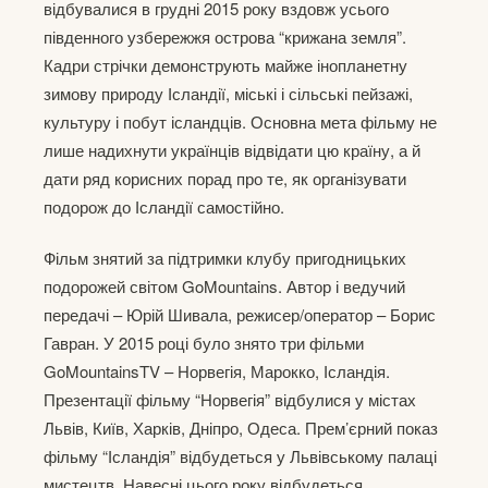
відбувалися в грудні 2015 року вздовж усього
південного узбережжя острова “крижана земля”.
Кадри стрічки демонструють майже інопланетну
зимову природу Ісландії, міські і сільські пейзажі,
культуру і побут ісландців. Основна мета фільму не
лише надихнути українців відвідати цю країну, а й
дати ряд корисних порад про те, як організувати
подорож до Ісландії самостійно.
Фільм знятий за підтримки клубу пригодницьких
подорожей світом GoMountains. Автор і ведучий
передачі – Юрій Шивала, режисер/оператор – Борис
Гавран. У 2015 році було знято три фільми
GoMountainsTV – Норвегія, Марокко, Ісландія.
Презентації фільму “Норвегія” відбулися у містах
Львів, Київ, Харків, Дніпро, Одеса. Прем’єрний показ
фільму “Ісландія” відбудеться у Львівському палаці
мистецтв. Навесні цього року відбудеться