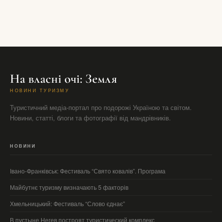
На власні очі: Земля
НОВИНИ ТУРИЗМУ
Туристичний медіа-портал про подорожі Україною та світом.
Новини, статті, блоги та фотографії від мандрівників.
НОВИНИ
Івано-Франківськ: Фестиваль “Свято ковалів”. Програма
Майбутнє туризму визначають 5 факторів
Хмельницький: Фестиваль “Слово єднає”
В пустыне Негев построят туристический комплекс