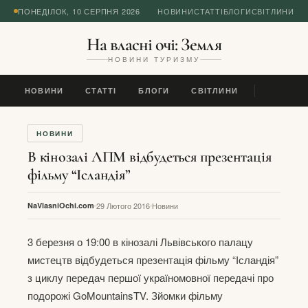
ПОНЕДІЛОК, 10 СЕРПНЯ 2026
НОВИНИ
СТАТТІ
БЛОГИ
СВІТЛИНИ
На власні очі: Земля
НОВИНИ ТУРИЗМУ
НОВИНИ
СТАТТІ
БЛОГИ
СВІТЛИНИ
НОВИНИ
В кінозалі ЛПМ відбудеться презентація
фільму “Ісландія”
NaVlasniOchi.com
29 Лютого 2016
Новини
3 березня о 19:00 в кінозалі Львівського палацу
мистецтв відбудеться презентація фільму “Ісландія”
з циклу передач першої україномовної передачі про
подорожі GoMountainsTV. Зйомки фільму