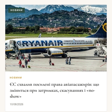
НОВИНИ
НОВИНИ
ЄС схвалив посилені права авіапасажирів: що
зміниться при затримках, скасуваннях і «no-
show»
10/08/2026