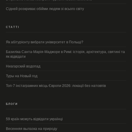
Сідней розкриває обійми людям зі всього світу
СТАТТІ
Як абітурієнту вибрати університет в Польщі?
Базиліка Санта-Марія-Маджоре в Римі: історія, архітектура, святині та
як відвідати
Ниагарский водопад
Туры на Новый год
Топ-7 інстаграмних місць Європи 2026: локації без натовпів
БЛОГИ
59 країн можуть відвідати українці
Весенняя вылазка на природу