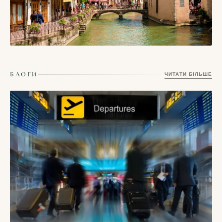
СТАТТІ
Ансі, Франція — альпійське місто каналів, прозорого озера
БЛОГИ
ЧИТАТИ БІЛЬШЕ
і неквапливих ранків
17/05/2026