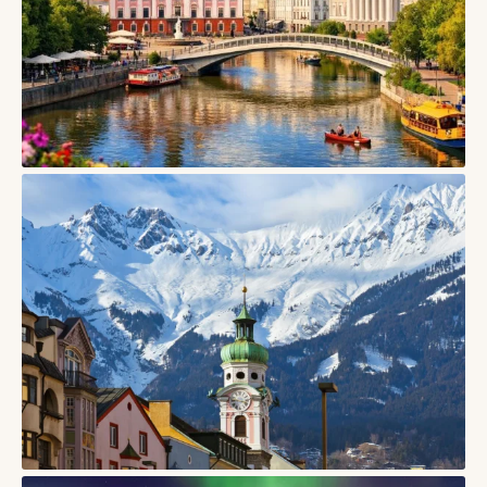
СТАТТІ
Тарту, Естонія — університетське місто дерев’яних
кварталів і творчого спокою
06/08/2026