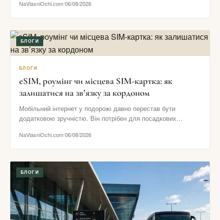
NaVlasniOchi.com
06/08/2026
БЛОГИ
БЛОГИ
eSIM, роумінг чи місцева SIM-картка: як
залишатися на зв’язку за кордоном
Мобільний інтернет у подорожі давно перестав бути
додатковою зручністю. Він потрібен для посадкових
талонів, навігації, повідомлень від готелю,…
NaVlasniOchi.com
06/08/2026
БЛОГИ