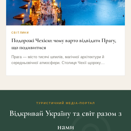
СВІТЛИНИ
Подорожі Чехією: чому варто відвідати Прагу,
що подивитися
Прага — місто тисячі шпилів, магічної архітектури й
середньовічної атмосфери. Столиця Чехії щороку
приваблює мільйони туристів своїми вузькими…
ТУРИСТИЧНИЙ МЕДІА-ПОРТАЛ
Відкривай Україну та світ разом з
нами