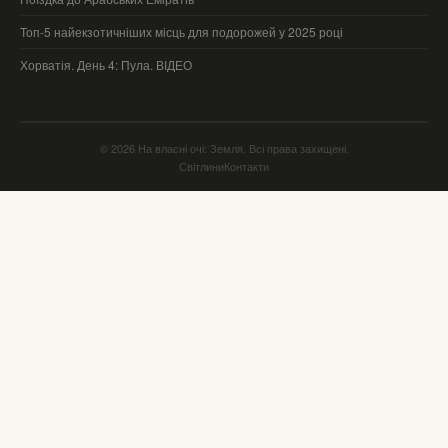
Топ-5 найекзотичніших місць для подорожей у 2025 році
Хорватія. День 4: Пула. ВІДЕО
© 2026 На власні очі: Земля. Всі права захищені.
Світлини
Контакти