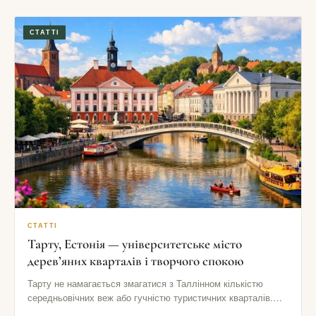
СТАТТІ
СТАТТІ
Тарту, Естонія — університетське місто
дерев’яних кварталів і творчого спокою
Тарту не намагається змагатися з Таллінном кількістю
середньовічних веж або гучністю туристичних кварталів.
Його сила в іншому: тут…