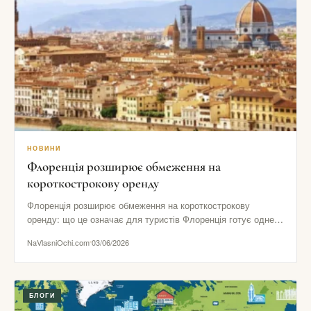
НОВИНИ
Флоренція розширює обмеження на
короткострокову оренду
Флоренція розширює обмеження на короткострокову
оренду: що це означає для туристів Флоренція готує одне з
найпомітніших рішень в…
NaVlasniOchi.com
03/06/2026
БЛОГИ