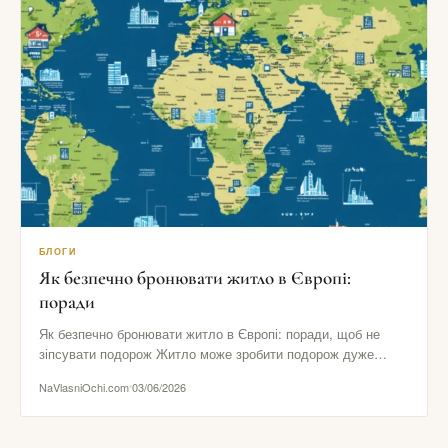
БЛОГИ
Як безпечно бронювати житло в Європі:
поради
Як безпечно бронювати житло в Європі: поради, щоб не
зіпсувати подорож Житло може зробити подорож дуже
комфортною або…
NaVlasniOchi.com
03/06/2026