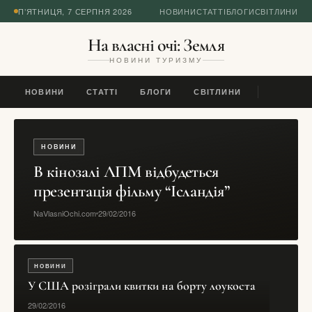
П’ЯТНИЦЯ, 7 СЕРПНЯ 2026
НОВИНИ
СТАТТІ
БЛОГИ
СВІТЛИНИ
На власні очі: Земля
НОВИНИ ТУРИЗМУ
НОВИНИ
СТАТТІ
БЛОГИ
СВІТЛИНИ
НОВИНИ
В кінозалі ЛПМ відбудеться
презентація фільму “Ісландія”
NaVlasniOchi.com
29/02/2016
НОВИНИ
У США розіграли квитки на борту лоукоста
29/02/2016