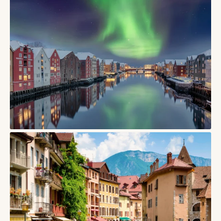
СТАТТІ
Інсбрук — місто в Австрії, де старий центр дивиться прямо
на Альпи
03/06/2026
СТАТТІ
Тронгейм, Норвегія – місто Нідароського собору,
дерев’яних складів і студентського північного ритму
17/05/2026