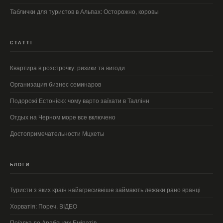
Таблички для туристов в Альпах: Осторожно, коровы
СТАТТІ
Квартира в розстрочку: ризики та вигоди
Организация бизнес семинаров
Подорожі Естонією: чому варто заїхати в Таллінн
Отдых на Черном море все включено
Достопримечательности Мцхеты
БЛОГИ
Туристи з яких країн найагресивніше займають лежаки рано вранці
Хорватія: Пореч. ВІДЕО
Поїздка до Арабських Еміратів