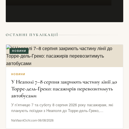
НОВИНИ
ОСТАННІ ПУБЛІКАЦІЇ
Сьомого динозавра виявили в Японії археологи
29/02/2016
НОВИНИ
НОВИНИ
У Неаполі 7–8 серпня закриють частину лінії до
Торре-дель-Греко: пасажирів перевозитимуть
автобусами
У п’ятницю 7 та суботу 8 серпня 2026 року пасажирам, які
планують поїздки з Неаполя до Торре-дель-Греко,
Помпеїв…
NaVlasniOchi.com
06/08/2026