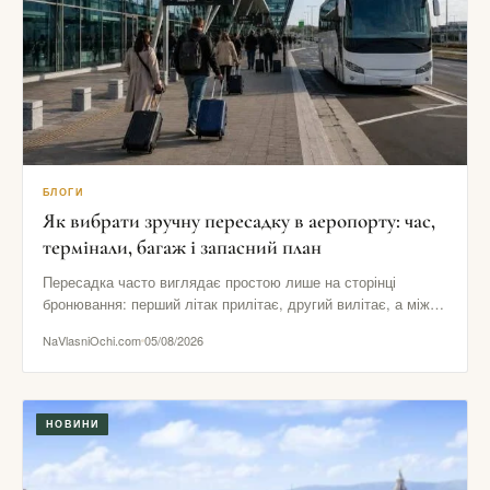
БЛОГИ
Як вибрати зручну пересадку в аеропорту: час,
термінали, багаж і запасний план
Пересадка часто виглядає простою лише на сторінці
бронювання: перший літак прилітає, другий вилітає, а між
ними начебто залишається…
NaVlasniOchi.com
05/08/2026
НОВИНИ