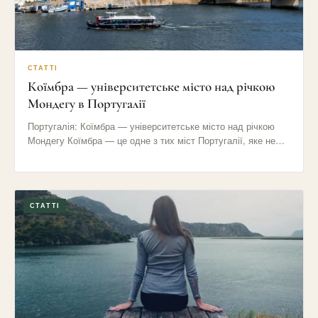
СТАТТІ
Коїмбра — університетське місто над річкою
Мондегу в Португалії
Португалія: Коїмбра — університетське місто над річкою
Мондегу Коїмбра — це одне з тих міст Португалії, яке не…
СТАТТІ