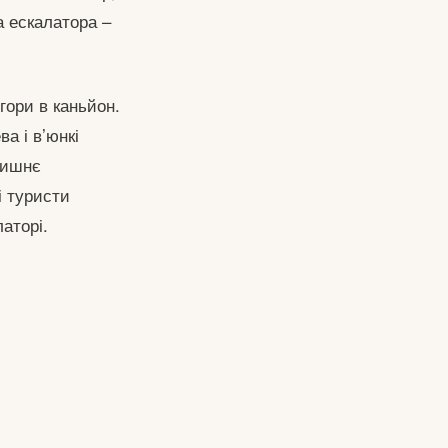
а ескалатора –
гори в каньйон.
а і в’юнкі
лишнє
і туристи
аторі.