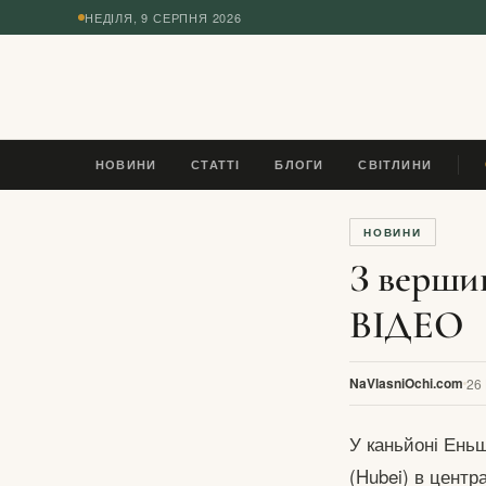
НЕДІЛЯ, 9 СЕРПНЯ 2026
◆
НОВИНИ
СТАТТІ
БЛОГИ
СВІТЛИНИ
ЛЕ
НОВИНИ
З вершин
ВІДЕО
NaVlasniOchi.com
26
У каньйоні Еньш
(Hubei) в центр