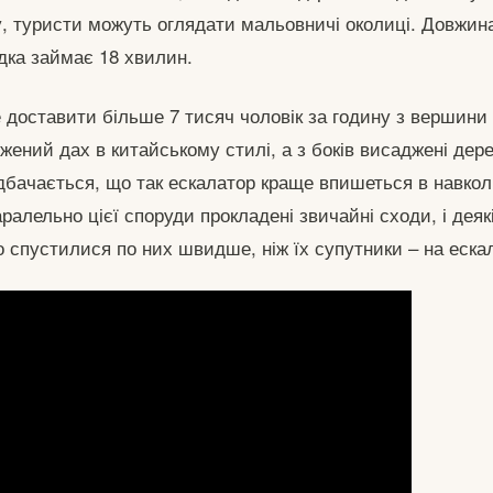
у, туристи можуть оглядати мальовничі околиці. Довжин
здка займає 18 хвилин.
доставити більше 7 тисяч чоловік за годину з вершини 
ений дах в китайському стилі, а з боків висаджені дерев
дбачається, що так ескалатор краще впишеться в навко
алельно цієї споруди прокладені звичайні сходи, і деяк
 спустилися по них швидше, ніж їх супутники – на ескал