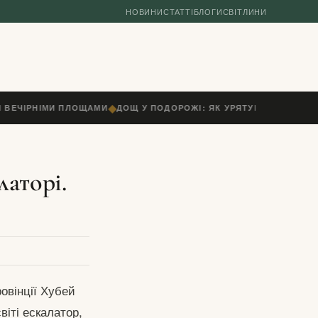
НОВИНИ
СТАТТІ
БЛОГИ
СВІТЛИНИ
◆
І ВЕЧІРНІМИ ПЛОЩАМИ
ДОЩ У ПОДОРОЖІ: ЯК УРЯТУВАТИ ДЕНЬ БЕ
латорі.
овінції Хубей
віті ескалатор,