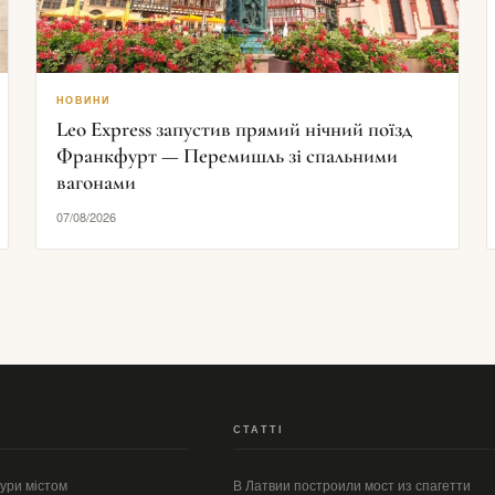
НОВИНИ
Leo Express запустив прямий нічний поїзд
Франкфурт — Перемишль зі спальними
вагонами
07/08/2026
СТАТТІ
тури містом
В Латвии построили мост из спагетти