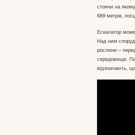
стоячи на яком
689 метрів, пої
Ескалатор може 
Над ним спорудж
рослини – пере
середовище. Пар
відзначають, що