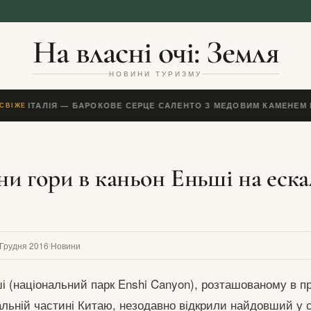
На власні очі: Земля
НОВИНИ ТУРИЗМУ
ЧЧЕ, ІТАЛІЯ — БАРОКОВЕ СЕРЦЕ САЛЕНТО З МЕДОВИМ КАМЕНЕМ 
СВІЖЕ
и гори в каньон Еньші на еска
 Грудня 2016
Новини
і (національний парк Enshi Canyon), розташованому в пр
альній частині Китаю, незодавно відкрили найдовший у с