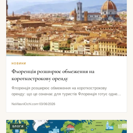
НОВИНИ
Флоренція розширює обмеження на
короткострокову оренду
Флоренція розширює обмеження на короткострокову
оренду: що це означає для туристів Флоренція готує одне з
найпомітніших рішень в…
NaVlasniOchi.com
03/06/2026
БЛОГИ