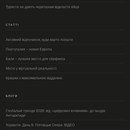
Туристи не дають черепахам відкласти яйця
СТАТТІ
Активний відпочинок, куди варто поїхати
Португалия – новая Европа
Бали – лучшее место для сёрфинга
Місто у віртуальній реальності
Іграшки з максимальною віддачею
БЛОГИ
Глобальні тренди 2026: від «цифрових кочівників» до льодів
Антарктиди
Хорватія. День 6: Плітвіцькі Озера. ВІДЕО