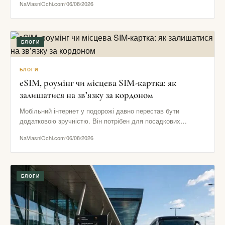
NaVlasniOchi.com
06/08/2026
БЛОГИ
БЛОГИ
eSIM, роумінг чи місцева SIM-картка: як
залишатися на зв’язку за кордоном
Мобільний інтернет у подорожі давно перестав бути
додатковою зручністю. Він потрібен для посадкових
талонів, навігації, повідомлень від готелю,…
NaVlasniOchi.com
06/08/2026
БЛОГИ