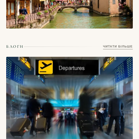
СТАТТІ
Ансі, Франція — альпійське місто каналів, прозорого озера
БЛОГИ
ЧИТАТИ БІЛЬШЕ
і неквапливих ранків
17/05/2026