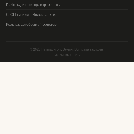
Пекін: куди піти, що варто знати
СТОП туризм в Нидерландах
Розклад автобусів у Чорногорії
© 2026 На власні очі: Земля. Всі права захищені.
Світлини
Контакти