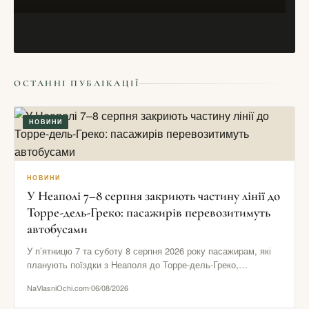
НОВИНИ
ОСТАННІ ПУБЛІКАЦІЇ
У Житомирі відбудеться фестиваль “АТОМ”
19/03/2016
НОВИНИ
НОВИНИ
У Неаполі 7–8 серпня закриють частину лінії до
Торре-дель-Греко: пасажирів перевозитимуть
автобусами
У п’ятницю 7 та суботу 8 серпня 2026 року пасажирам, які
планують поїздки з Неаполя до Торре-дель-Греко,
Помпеїв…
NaVlasniOchi.com
06/08/2026