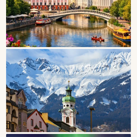
СТАТТІ
Тарту, Естонія — університетське місто дерев’яних
кварталів і творчого спокою
06/08/2026