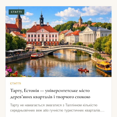
СТАТТІ
СТАТТІ
Тарту, Естонія — університетське місто
дерев’яних кварталів і творчого спокою
Тарту не намагається змагатися з Таллінном кількістю
середньовічних веж або гучністю туристичних кварталів.
Його сила в іншому: тут…