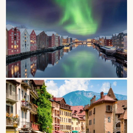
СТАТТІ
Інсбрук — місто в Австрії, де старий центр дивиться прямо
на Альпи
03/06/2026
СТАТТІ
Тронгейм, Норвегія – місто Нідароського собору,
дерев’яних складів і студентського північного ритму
17/05/2026