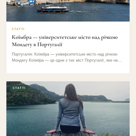
СТАТТІ
Коїмбра — університетське місто над річкою
Мондегу в Португалії
Португалія: Коїмбра — університетське місто над річкою
Мондегу Коїмбра — це одне з тих міст Португалії, яке не…
СТАТТІ