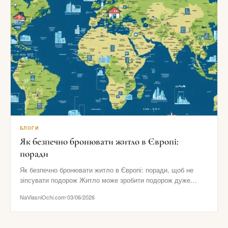
БЛОГИ
Як безпечно бронювати житло в Європі:
поради
Як безпечно бронювати житло в Європі: поради, щоб не
зіпсувати подорож Житло може зробити подорож дуже
комфортною або…
NaVlasniOchi.com
03/06/2026