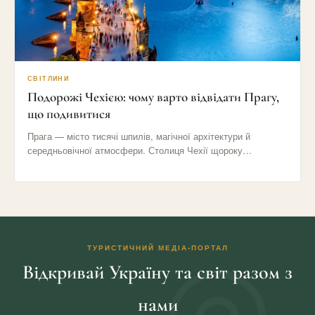
СВІТЛИНИ
Подорожі Чехією: чому варто відвідати Прагу,
що подивитися
Прага — місто тисячі шпилів, магічної архітектури й
середньовічної атмосфери. Столиця Чехії щороку
приваблює мільйони туристів своїми вузькими…
ТУРИСТИЧНИЙ МЕДІА-ПОРТАЛ
Відкривай Україну та світ разом з
нами