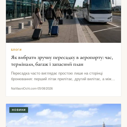
БЛОГИ
Як вибрати зручну пересадку в аеропорту: час,
термінали, багаж і запасний план
Пересадка часто виглядає простою лише на сторінці
бронювання: перший літак прилітає, другий вилітає, а між
ними начебто залишається…
NaVlasniOchi.com
05/08/2026
НОВИНИ