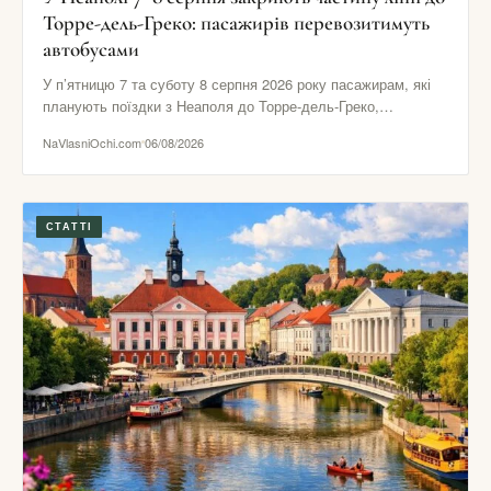
Торре-дель-Греко: пасажирів перевозитимуть
автобусами
У п’ятницю 7 та суботу 8 серпня 2026 року пасажирам, які
планують поїздки з Неаполя до Торре-дель-Греко,
Помпеїв…
NaVlasniOchi.com
06/08/2026
СТАТТІ