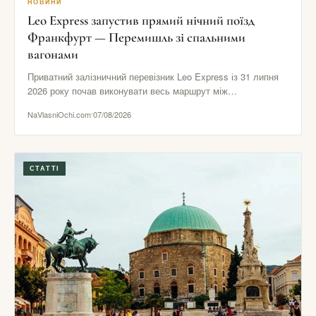
НОВИНИ
Leo Express запустив прямий нічний поїзд
Франкфурт — Перемишль зі спальними
вагонами
Приватний залізничний перевізник Leo Express із 31 липня
2026 року почав виконувати весь маршрут між
Франкфуртом і Перемишлем…
NaVlasniOchi.com
07/08/2026
СТАТТІ