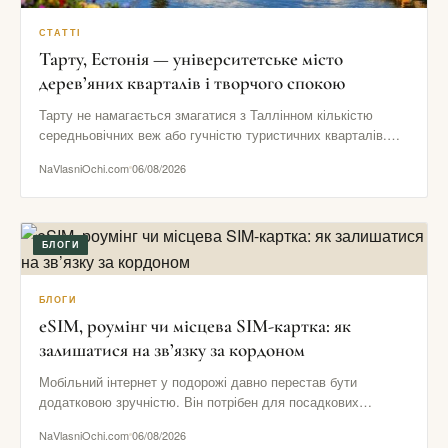
СТАТТІ
Тарту, Естонія — університетське місто
дерев’яних кварталів і творчого спокою
Тарту не намагається змагатися з Таллінном кількістю
середньовічних веж або гучністю туристичних кварталів.
Його сила в іншому: тут…
NaVlasniOchi.com
06/08/2026
БЛОГИ
БЛОГИ
eSIM, роумінг чи місцева SIM-картка: як
залишатися на зв’язку за кордоном
Мобільний інтернет у подорожі давно перестав бути
додатковою зручністю. Він потрібен для посадкових
талонів, навігації, повідомлень від готелю,…
NaVlasniOchi.com
06/08/2026