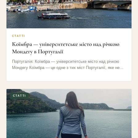
СТАТТІ
Коїмбра — університетське місто над річкою
Мондегу в Португалії
Португалія: Коїмбра — університетське місто над річкою
Мондегу Коїмбра — це одне з тих міст Португалії, яке не…
СТАТТІ