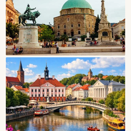
08/08/2026
СТАТТІ
Печ, Угорщина — місто ранньохристиянських гробниць,
кераміки Жолнаї та південного ритму
07/08/2026