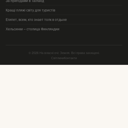
За пригодами в Таїланд
Кращі пляжі світу для туристів
Египет, всем, кто знает толк в отдыхе
Хельсинки – столица Финляндии
© 2026 На власні очі: Земля. Всі права захищені.
Світлини
Контакти