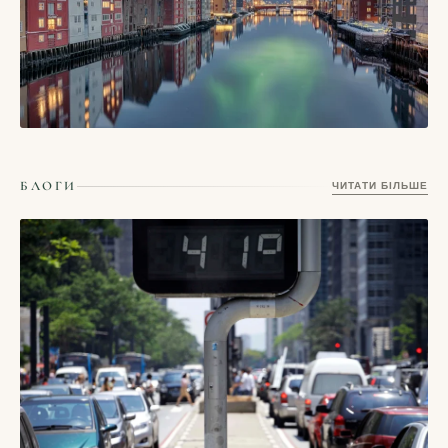
СТАТТІ
Тронгейм, Норвегія – місто Нідароського собору,
БЛОГИ
ЧИТАТИ БІЛЬШЕ
дерев’яних складів і студентського північного ритму
17/05/2026