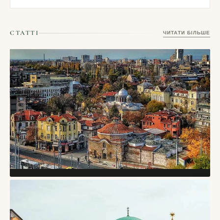
СТАТТІ
ЧИТАТИ БІЛЬШЕ
СТАТТІ
Пловдив, Болгарія — старе місто римського
театру, пагорбів і творчого кварталу Капана