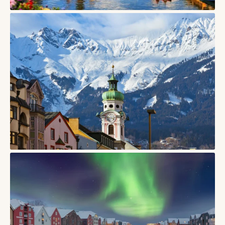
СТАТТІ
Тарту, Естонія — університетське місто дерев’яних
кварталів і творчого спокою
06/08/2026
СТАТТІ
Інсбрук — місто в Австрії, де старий центр дивиться прямо
на Альпи
03/06/2026