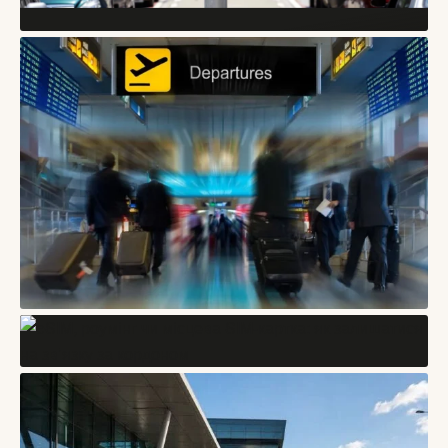
БЛОГИ
Як подорожувати містом під час сильної спеки:
маршрут, паузи та прохолодні локації
08/08/2026
БЛОГИ
Ранній приїзд і пізній виїзд: як не провести день у місті з
валізою
БЛОГИ
07/08/2026
eSIM, роумінг чи місцева SIM-картка: як залишатися на
зв’язку за кордоном