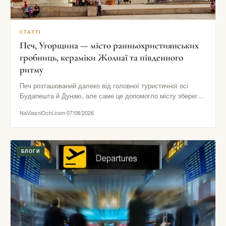
СТАТТІ
Печ, Угорщина — місто ранньохристиянських
гробниць, кераміки Жолнаї та південного
ритму
Печ розташований далеко від головної туристичної осі
Будапешта й Дунаю, але саме це допомогло місту зберегти
виразний південний…
NaVlasniOchi.com
07/08/2026
БЛОГИ