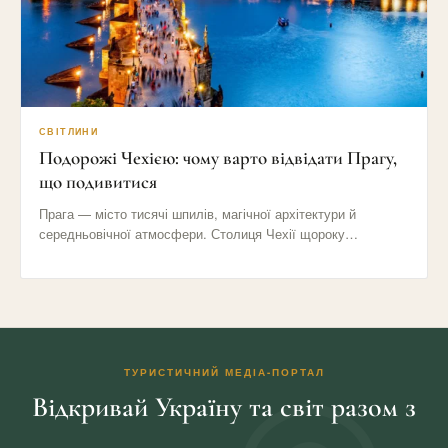
СВІТЛИНИ
Подорожі Чехією: чому варто відвідати Прагу,
що подивитися
Прага — місто тисячі шпилів, магічної архітектури й
середньовічної атмосфери. Столиця Чехії щороку
приваблює мільйони туристів своїми вузькими…
ТУРИСТИЧНИЙ МЕДІА-ПОРТАЛ
Відкривай Україну та світ разом з