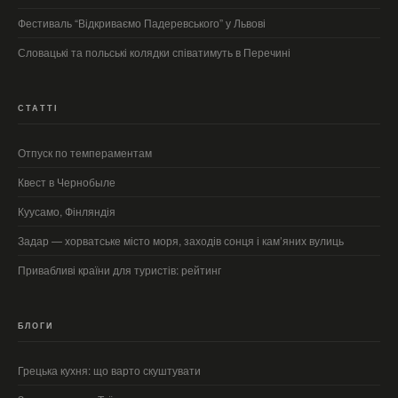
Фестиваль “Відкриваємо Падеревського” у Львові
Словацькі та польські колядки співатимуть в Перечині
СТАТТІ
Отпуск по темпераментам
Квест в Чернобыле
Куусамо, Фінляндія
Задар — хорватське місто моря, заходів сонця і кам’яних вулиць
Привабливі країни для туристів: рейтинг
БЛОГИ
Грецька кухня: що варто скуштувати