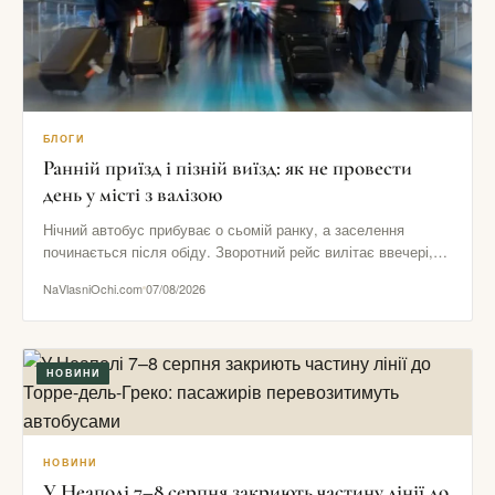
БЛОГИ
Ранній приїзд і пізній виїзд: як не провести
день у місті з валізою
Нічний автобус прибуває о сьомій ранку, а заселення
починається після обіду. Зворотний рейс вилітає ввечері,
хоча номер потрібно…
NaVlasniOchi.com
07/08/2026
НОВИНИ
НОВИНИ
У Неаполі 7–8 серпня закриють частину лінії до