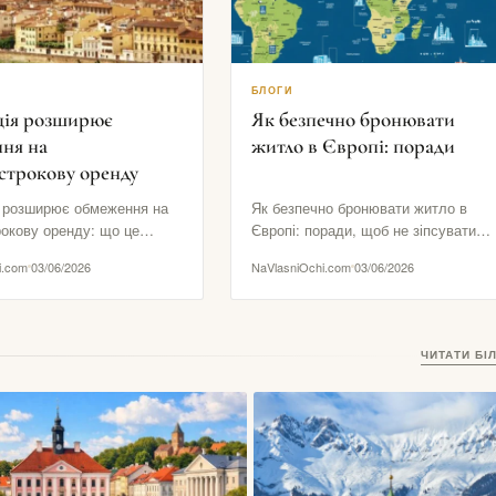
БЛОГИ
ія розширює
Як безпечно бронювати
ня на
житло в Європі: поради
строкову оренду
 розширює обмеження на
Як безпечно бронювати житло в
рокову оренду: що це
Європі: поради, щоб не зіпсувати
ля туристів Флоренція
подорож Житло може зробити
i.com
03/06/2026
NaVlasniOchi.com
03/06/2026
 з найпомітніших рішень
подорож дуже комфортною або…
ЧИТАТИ БІ