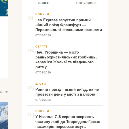
СВІЖЕ
ПОПУЛЯРНЕ
01
НОВИНИ
Leo Express запустив прямий
нічний поїзд Франкфурт —
Перемишль зі спальними вагонами
07/08/2026
02
СТАТТІ
Печ, Угорщина — місто
ранньохристиянських гробниць,
кераміки Жолнаї та південного
ритму
07/08/2026
03
БЛОГИ
Ранній приїзд і пізній виїзд: як не
ЛЬШЕ
провести день у місті з валізою
07/08/2026
04
НОВИНИ
У Неаполі 7–8 серпня закриють
частину лінії до Торре-дель-Греко:
пасажирів перевозитимуть