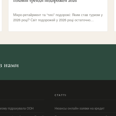
Головні тренди подорожей 2026
Мікро-ретайрмент та “тихі” подорожі: Яким став туризм у
2026 році? Світ подорожей у 2026 році остаточно
відмовився від…
 з нами
СТАТТІ
уризму підрахувала ООН
Нюансы онлайн-заявки на кредит