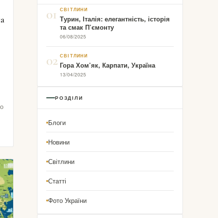
01
СВІТЛИНИ
на
Турин, Італія: елегантність, історія
та смак П’ємонту
06/08/2025
02
СВІТЛИНИ
Гора Хом’як, Карпати, Україна
13/04/2025
РОЗДІЛИ
но
Блоги
Новини
Світлини
Статті
Фото України