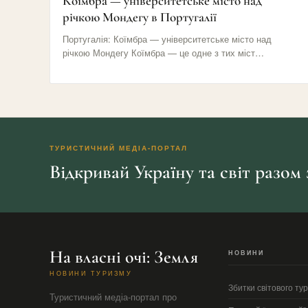
Коїмбра — університетське місто над
річкою Мондегу в Португалії
Португалія: Коїмбра — університетське місто над
річкою Мондегу Коїмбра — це одне з тих міст
Португалії, яке не…
ТУРИСТИЧНИЙ МЕДІА-ПОРТАЛ
Відкривай Україну та світ разом
На власні очі: Земля
НОВИНИ
НОВИНИ ТУРИЗМУ
Збитки світового т
Туристичний медіа-портал про