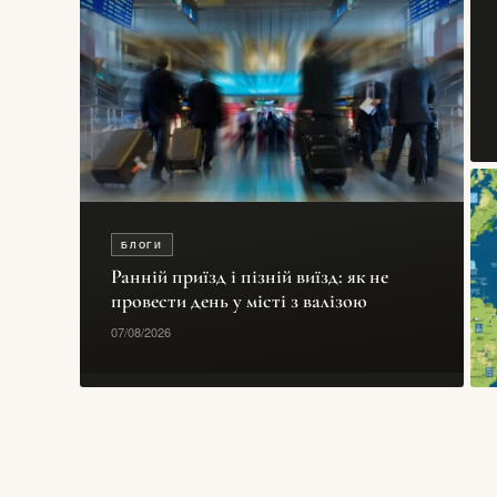
БЛОГИ
Ранній приїзд і пізній виїзд: як не
провести день у місті з валізою
07/08/2026