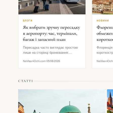
БЛОГИ
НОВИНИ
Як вибрати зручну пересадку
Флоренц
в аеропорту: час, термінали,
обмежен
багаж і запасний план
коротко
Пересадка часто виглядає простою
Флоренція
лише на сторінці бронювання:
короткост
перший літак прилітає, другий
означає д
NaVlasniOchi.com
05/08/2026
NaVlasniOch
вилітає, а між ними начебто
готує одне
залишається…
в…
СТАТТІ