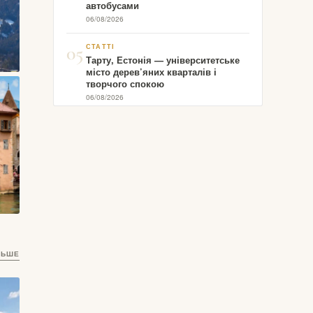
автобусами
06/08/2026
05
СТАТТІ
Тарту, Естонія — університетське
місто дерев’яних кварталів і
творчого спокою
06/08/2026
то
ЛЬШЕ