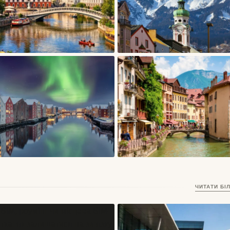
СТАТТІ
СТАТТІ
Тарту, Естонія — університетське
Інсбрук — місто в Австрії, де
місто дерев’яних кварталів і
старий центр дивиться прямо на
творчого спокою
Альпи
06/08/2026
03/06/2026
СТАТТІ
СТАТТІ
Тронгейм, Норвегія – місто
Ансі, Франція — альпійське міс
ЧИТАТИ БІ
Нідароського собору, дерев’яних
каналів, прозорого озера і
складів і студентського
неквапливих ранків
17/05/2026
17/05/2026
північного ритму