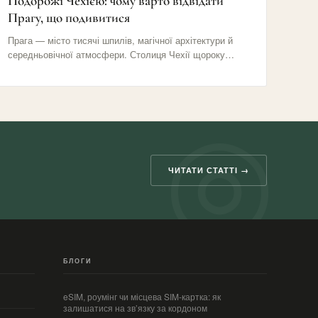
Подорожі Чехією: чому варто відвідати
Прагу, що подивитися
Прага — місто тисячі шпилів, магічної архітектури й
середньовічної атмосфери. Столиця Чехії щороку
приваблює мільйони туристів своїми вузькими…
ЧИТАТИ СТАТТІ →
БЛОГИ
eSIM, роумінг чи місцева SIM-картка: як
залишатися на зв’язку за кордоном