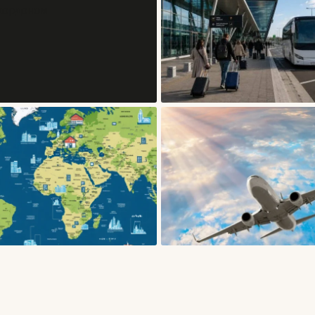
БЛОГИ
БЛОГИ
eSIM, роумінг чи місцева SIM-
Як вибрати зручну пересадку в
картка: як залишатися на зв’язку
аеропорту: час, термінали, багаж
за кордоном
запасний план
06/08/2026
05/08/2026
БЛОГИ
БЛОГИ
Як безпечно бронювати житло в
Як подорожувати у міжсезоння і
Європі: поради
які в цьому переваги