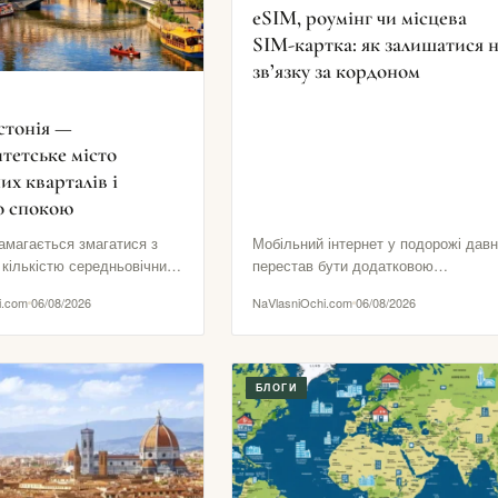
eSIM, роумінг чи місцева
SIM-картка: як залишатися 
зв’язку за кордоном
стонія —
тетське місто
их кварталів і
о спокою
амагається змагатися з
Мобільний інтернет у подорожі дав
 кількістю середньовічних
перестав бути додатковою
учністю туристичних
зручністю. Він потрібен для
i.com
06/08/2026
NaVlasniOchi.com
06/08/2026
 Його сила в іншому: тут…
посадкових талонів, навігації,
повідомлень від готелю,…
БЛОГИ