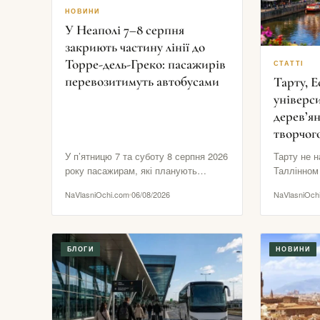
НОВИНИ
У Неаполі 7–8 серпня
закриють частину лінії до
Торре-дель-Греко: пасажирів
СТАТТІ
перевозитимуть автобусами
Тарту, Е
універси
дерев’ян
творчог
У п’ятницю 7 та суботу 8 серпня 2026
Тарту не н
року пасажирам, які планують
Таллінном
поїздки з Неаполя до Торре-дель-
веж або г
NaVlasniOchi.com
06/08/2026
NaVlasniOch
Греко, Помпеїв…
кварталів.
БЛОГИ
НОВИНИ