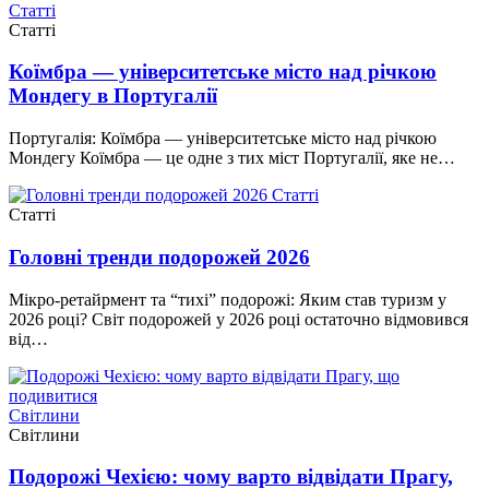
Статті
Статті
Коїмбра — університетське місто над річкою
Мондегу в Португалії
Португалія: Коїмбра — університетське місто над річкою
Мондегу Коїмбра — це одне з тих міст Португалії, яке не…
Статті
Статті
Головні тренди подорожей 2026
Мікро-ретайрмент та “тихі” подорожі: Яким став туризм у
2026 році? Світ подорожей у 2026 році остаточно відмовився
від…
Світлини
Світлини
Подорожі Чехією: чому варто відвідати Прагу,