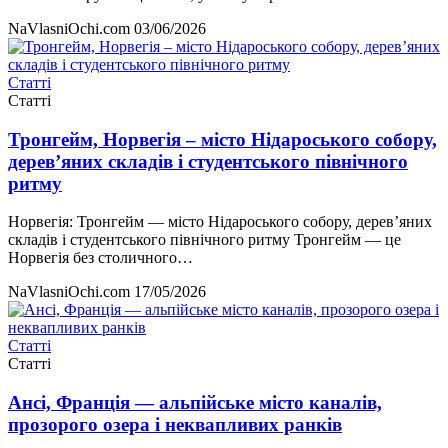
NaVlasniOchi.com
03/06/2026
Статті
Статті
Тронгейм, Норвегія – місто Нідароського собору,
дерев’яних складів і студентського північного
ритму
Норвегія: Тронгейм — місто Нідароського собору, дерев’яних
складів і студентського північного ритму Тронгейм — це
Норвегія без столичного…
NaVlasniOchi.com
17/05/2026
Статті
Статті
Ансі, Франція — альпійське місто каналів,
прозорого озера і неквапливих ранків