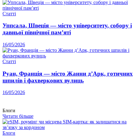
Статті
Уппсала, Швеція — місто університету, собору і
давньої північної пам’яті
16/05/2026
Статті
Руан, Франція — місто Жанни д’Арк, готичних
шпилів і фахверкових вулиць
16/05/2026
Блоги
Читати більше
Блоги