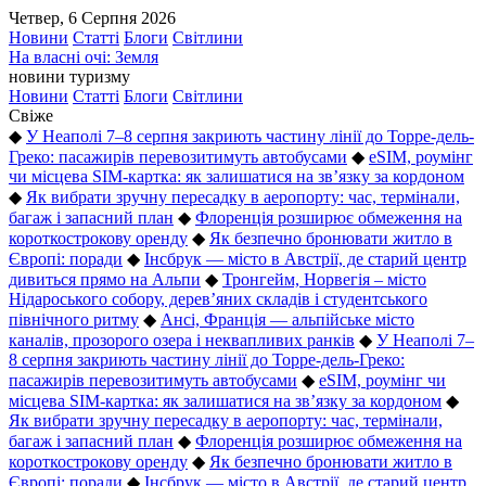
Четвер, 6 Серпня 2026
Новини
Статті
Блоги
Світлини
На власні очі: Земля
новини туризму
Новини
Статті
Блоги
Світлини
Свіже
◆
У Неаполі 7–8 серпня закриють частину лінії до Торре-дель-
Греко: пасажирів перевозитимуть автобусами
◆
eSIM, роумінг
чи місцева SIM-картка: як залишатися на зв’язку за кордоном
◆
Як вибрати зручну пересадку в аеропорту: час, термінали,
багаж і запасний план
◆
Флоренція розширює обмеження на
короткострокову оренду
◆
Як безпечно бронювати житло в
Європі: поради
◆
Інсбрук — місто в Австрії, де старий центр
дивиться прямо на Альпи
◆
Тронгейм, Норвегія – місто
Нідароського собору, дерев’яних складів і студентського
північного ритму
◆
Ансі, Франція — альпійське місто
каналів, прозорого озера і неквапливих ранків
◆
У Неаполі 7–
8 серпня закриють частину лінії до Торре-дель-Греко:
пасажирів перевозитимуть автобусами
◆
eSIM, роумінг чи
місцева SIM-картка: як залишатися на зв’язку за кордоном
◆
Як вибрати зручну пересадку в аеропорту: час, термінали,
багаж і запасний план
◆
Флоренція розширює обмеження на
короткострокову оренду
◆
Як безпечно бронювати житло в
Європі: поради
◆
Інсбрук — місто в Австрії, де старий центр