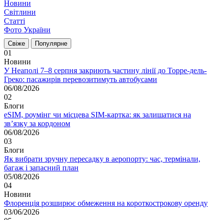
Новини
Світлини
Статті
Фото України
Свіже
Популярне
01
Новини
У Неаполі 7–8 серпня закриють частину лінії до Торре-дель-
Греко: пасажирів перевозитимуть автобусами
06/08/2026
02
Блоги
eSIM, роумінг чи місцева SIM-картка: як залишатися на
зв’язку за кордоном
06/08/2026
03
Блоги
Як вибрати зручну пересадку в аеропорту: час, термінали,
багаж і запасний план
05/08/2026
04
Новини
Флоренція розширює обмеження на короткострокову оренду
03/06/2026