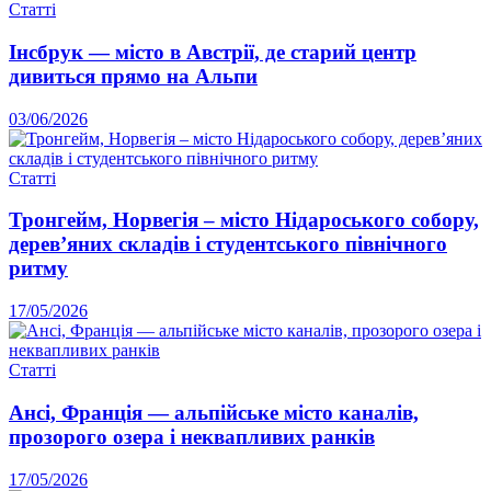
Статті
Інсбрук — місто в Австрії, де старий центр
дивиться прямо на Альпи
03/06/2026
Статті
Тронгейм, Норвегія – місто Нідароського собору,
дерев’яних складів і студентського північного
ритму
17/05/2026
Статті
Ансі, Франція — альпійське місто каналів,
прозорого озера і неквапливих ранків
17/05/2026