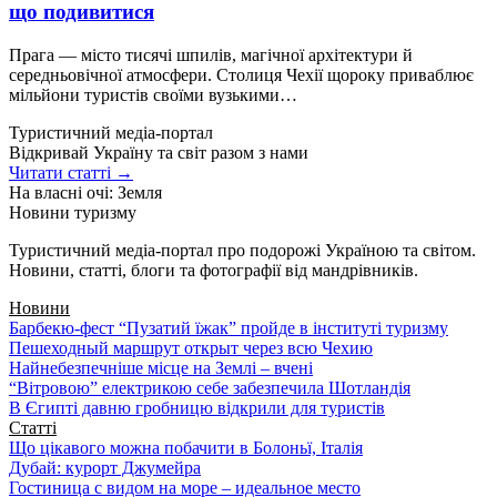
що подивитися
Прага — місто тисячі шпилів, магічної архітектури й
середньовічної атмосфери. Столиця Чехії щороку приваблює
мільйони туристів своїми вузькими…
Туристичний медіа-портал
Відкривай Україну та світ разом з нами
Читати статті →
На власні очі: Земля
Новини туризму
Туристичний медіа-портал про подорожі Україною та світом.
Новини, статті, блоги та фотографії від мандрівників.
Новини
Барбекю-фест “Пузатий їжак” пройде в інституті туризму
Пешеходный маршрут открыт через всю Чехию
Найнебезпечніше місце на Землі – вчені
“Вітровою” електрикою себе забезпечила Шотландія
В Єгипті давню гробницю відкрили для туристів
Статті
Що цікавого можна побачити в Болоньї, Італія
Дубай: курорт Джумейра
Гостиница с видом на море – идеальное место