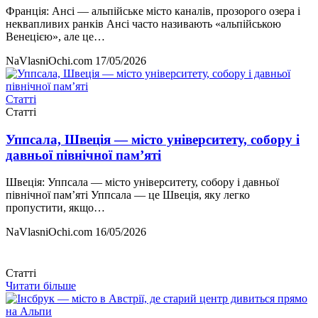
Франція: Ансі — альпійське місто каналів, прозорого озера і
неквапливих ранків Ансі часто називають «альпійською
Венецією», але це…
NaVlasniOchi.com
17/05/2026
Статті
Статті
Уппсала, Швеція — місто університету, собору і
давньої північної пам’яті
Швеція: Уппсала — місто університету, собору і давньої
північної пам’яті Уппсала — це Швеція, яку легко
пропустити, якщо…
NaVlasniOchi.com
16/05/2026
Статті
Читати більше