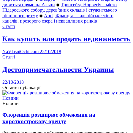
дивиться прямо на Альпи
◆
Тронгейм, Норвегія – місто
Нідароського собору, дерев’яних складів і студентського
північного ритму
◆
Ансі, Франція — альпійське місто
каналів, прозорого озера і неквапливих ранків
Статті
Как купить или продать недвижимость
NaVlasniOchi.com
22/10/2018
Статті
Достопримечательности Украины
22/10/2018
Останні публікації
Новини
Новини
Флоренція розширює обмеження на
короткострокову оренду
Флоренція розширює обмеження на короткострокову оренду: