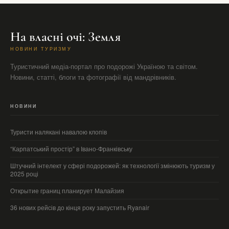
На власні очі: Земля
НОВИНИ ТУРИЗМУ
Туристичний медіа-портал про подорожі Україною та світом.
Новини, статті, блоги та фотографії від мандрівників.
НОВИНИ
Туристи налякані навалою клопів
“Карпатський простір” в Івано-Франківську
Штучний інтелект у сфері подорожей: як технології змінюють туризм у
2025 році
Открытие границ планирует Малайзия
36 нових рейсів до кінця року запустить Ryanair