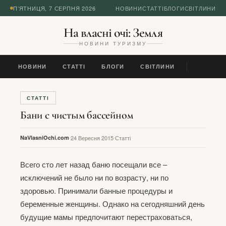
П’ЯТНИЦЯ, 7 СЕРПНЯ 2026
НОВИНИ
СТАТТІ
БЛОГИ
СВІТЛИНИ
На власні очі: Земля
НОВИНИ ТУРИЗМУ
НОВИНИ
СТАТТІ
БЛОГИ
СВІТЛИНИ
СТАТТІ
Бани с чистым бассейном
NaVlasniOchi.com
24 Вересня 2015
Статті
Всего сто лет назад баню посещали все –
исключений не было ни по возрасту, ни по
здоровью. Принимали банные процедуры и
беременные женщины. Однако на сегодняшний день
будущие мамы предпочитают перестраховаться,