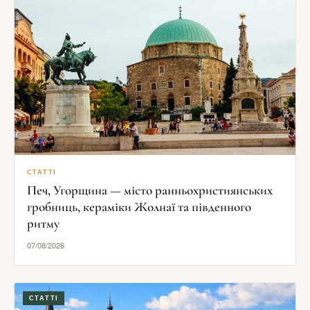
СТАТТІ
Печ, Угорщина — місто ранньохристиянських
гробниць, кераміки Жолнаї та південного
ритму
07/08/2026
СТАТТІ