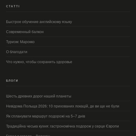
СТАТТІ
Быстрое обучение английскому языку
Современный балкон
Туризм: Марокко
О благодати
Что нужно, чтобы сохранить здоровье
БЛОГИ
Шесть древних дорог нашей планеты
Невідома Польща 2026: 10 прихованих локацій, де ви ще не були
Як спланувати маршрут подорожі на 5–7 днів
Традиційна чеська кухня: гастрономічна подорож у серце Європи
Город в городе – Ватикан