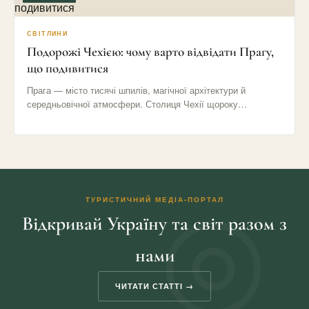
СВІТЛИНИ
Подорожі Чехією: чому варто відвідати Прагу,
що подивитися
Прага — місто тисячі шпилів, магічної архітектури й
середньовічної атмосфери. Столиця Чехії щороку
приваблює мільйони туристів своїми вузькими…
ТУРИСТИЧНИЙ МЕДІА-ПОРТАЛ
Відкривай Україну та світ разом з
нами
ЧИТАТИ СТАТТІ →