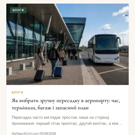
БЛОГИ
БЛОГИ
Як вибрати зручну пересадку в аеропорту: час,
термінали, багаж і запасний план
Пересадка часто виглядає простою лише на сторінці
бронювання: перший літак прилітає, другий вилітає, а між
ними начебто залишається…
NaVlasniOchi.com
05/08/2026