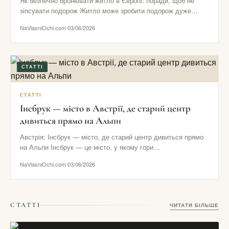
Як безпечно бронювати житло в Європі: поради, щоб не
зіпсувати подорож Житло може зробити подорож дуже
комфортною або…
NaVlasniOchi.com
03/06/2026
СТАТТІ
СТАТТІ
Інсбрук — місто в Австрії, де старий центр
дивиться прямо на Альпи
Австрія: Інсбрук — місто, де старий центр дивиться прямо
на Альпи Інсбрук — це місто, у якому гори…
NaVlasniOchi.com
03/06/2026
СТАТТІ
ЧИТАТИ БІЛЬШЕ