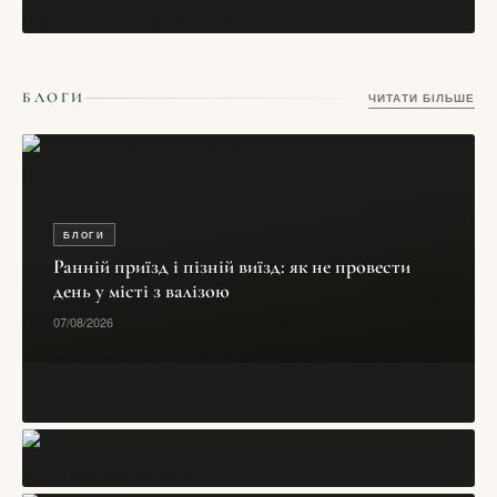
СТАТТІ
03/06/2026
Тронгейм, Норвегія – місто Нідароського собору,
дерев’яних складів і студентського північного ритму
СТАТТІ
17/05/2026
Ансі, Франція — альпійське місто каналів, прозорого озера
БЛОГИ
ЧИТАТИ БІЛЬШЕ
і неквапливих ранків
17/05/2026
БЛОГИ
Ранній приїзд і пізній виїзд: як не провести
день у місті з валізою
07/08/2026