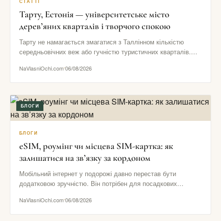
СТАТТІ
Тарту, Естонія — університетське місто
дерев’яних кварталів і творчого спокою
Тарту не намагається змагатися з Таллінном кількістю
середньовічних веж або гучністю туристичних кварталів.
Його сила в іншому: тут…
NaVlasniOchi.com
06/08/2026
БЛОГИ
БЛОГИ
eSIM, роумінг чи місцева SIM-картка: як
залишатися на зв’язку за кордоном
Мобільний інтернет у подорожі давно перестав бути
додатковою зручністю. Він потрібен для посадкових
талонів, навігації, повідомлень від готелю,…
NaVlasniOchi.com
06/08/2026