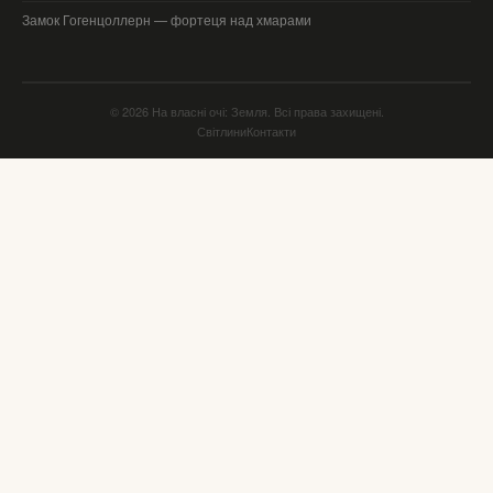
Замок Гогенцоллерн — фортеця над хмарами
© 2026 На власні очі: Земля. Всі права захищені.
Світлини
Контакти