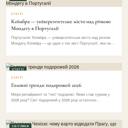
СТАТТІ
Коїмбра — університетське місто над річкою
Мондегу в Португалії
Португалія: Коїмбра — університетське місто над річкою
Мондегу Коїмбра — це одне з тих міст Португалії, яке не…
СТАТТІ
СТАТТІ
Головні тренди подорожей 2026
Мікро-ретайрмент та “тихі” подорожі: Яким став туризм у
2026 році? Світ подорожей у 2026 році остаточно
відмовився від…
СВІТЛИНИ