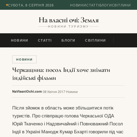
СУБОТА, 8 СЕРПНЯ 2026
НОВИНИ
СТАТТІ
БЛОГИ
СВІТЛИНИ
На власні очі: Земля
НОВИНИ ТУРИЗМУ
НОВИНИ
СТАТТІ
БЛОГИ
СВІТЛИНИ
НОВИНИ
Черкащина: посол Індії хоче знімати
індійські фільми
NaVlasniOchi.com
08 Квітня 2017
Новини
Після зйомок в область може збільшитися потік
туристів. Про співпрацю голова Черкаської ОДА
Юрій Ткаченко і Надзвичайний і Повноважний Посол
Індії в Україні Манодж Кумар Бхарті говорили під час