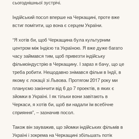
сьогоднішньої зустрічі.
Індійський посол вперше на Черкащині, проте вже
встиг помітити, що вона є серцем України.
“Я хотів би, щоб Черкащина була культурним
центром між Індією та Україною. Я вже дуже багато
часу займався тим, щоб привезти індійську
фільмоіндустрію в Черкащину. І зараз я бачу, що це
треба робити. Нещодавно знімався фільм в Індії, в
якому є локації зі Львова. Протягом 2017 року ми
плануємо закінчити від 6 до 7 проектів, в яких є
зйомки в Україні. І як тільки вони завітають в
Черкаси, я хотів би, щоб ви надали їм всебічне
сприяння”, – зазначив посол.
Також він зауважив, що зйомки індійських фільмів в
Україні і зокрема на Черкащині збільшать потік