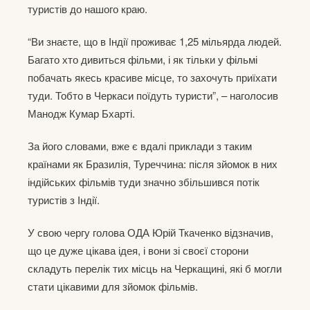
туристів до нашого краю.
“Ви знаєте, що в Індії проживає 1,25 мільярда людей.
Багато хто дивиться фільми, і як тільки у фільмі
побачать якесь красиве місце, то захочуть приїхати
туди. Тобто в Черкаси поїдуть туристи”, – наголосив
Манодж Кумар Бхарті.
За його словами, вже є вдалі приклади з таким
країнами як Бразилія, Туреччина: після зйомок в них
індійських фільмів туди значно збільшився потік
туристів з Індії.
У свою чергу голова ОДА Юрій Ткаченко відзначив,
що це дуже цікава ідея, і вони зі своєї сторони
складуть перелік тих місць на Черкащині, які б могли
стати цікавими для зйомок фільмів.