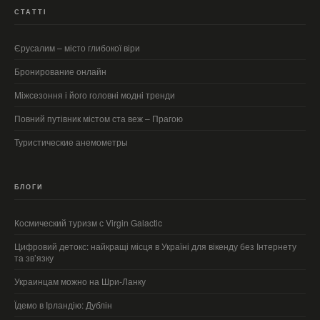
СТАТТІ
Єрусалим – місто глибокої віри
Бронирование онлайн
Міжсезоння і його головні модні тренди
Повний путівник містом ста веж – Прагою
Туристические анемометры
БЛОГИ
Космический туризм с Virgin Galactic
Цифровий детокс: найкращі місця в Україні для вікенду без Інтернету
та зв’язку
Украинцам можно на Шри-Ланку
Їдемо в Ірландію: Дублін