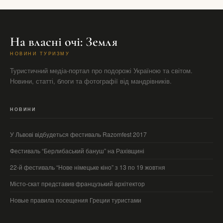
На власні очі: Земля
НОВИНИ ТУРИЗМУ
Туристичний медіа-портал про подорожі Україною та світом.
Новини, статті, блоги та фотографії від мандрівників.
НОВИНИ
У Львові відбудеться фестиваль Razomfest 2017
Фестиваль “Берлибаський бануш” на Рахівщині
22-й фестиваль “Нове німецьке кіно” з 13 по 19 жовтня
Місто-скат представив французький архітектор
Новые правила посещения Греции туристами