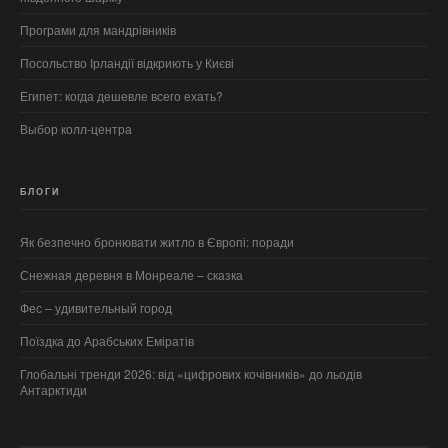
Програми для мандрівників
Посольство Ірландії відкриють у Києві
Египет: когда дешевле всего ехать?
Выбор колл-центра
БЛОГИ
Як безпечно бронювати житло в Європі: поради
Снежная деревня в Монреале – сказка
Фес – удивительный город
Поїздка до Арабських Еміратів
Глобальні тренди 2026: від «цифрових кочівників» до льодів
Антарктиди