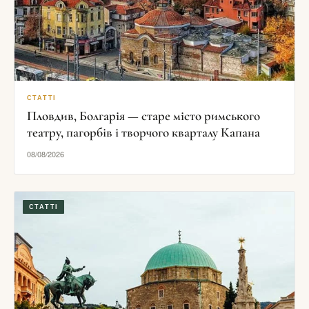
СТАТТІ
Пловдив, Болгарія — старе місто римського
театру, пагорбів і творчого кварталу Капана
08/08/2026
СТАТТІ