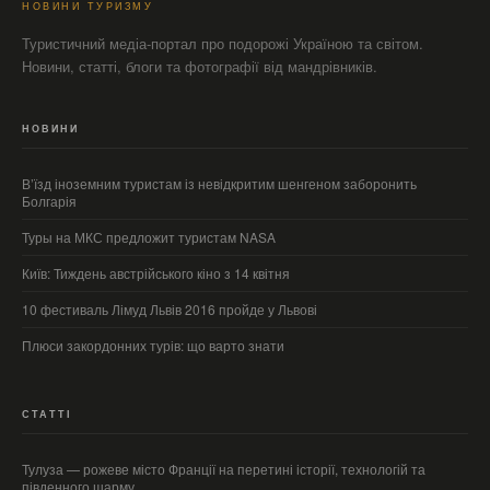
НОВИНИ ТУРИЗМУ
Туристичний медіа-портал про подорожі Україною та світом.
Новини, статті, блоги та фотографії від мандрівників.
НОВИНИ
В’їзд іноземним туристам із невідкритим шенгеном заборонить
Болгарія
Туры на МКС предложит туристам NASA
Київ: Тиждень австрійського кіно з 14 квітня
10 фестиваль Лімуд Львів 2016 пройде у Львові
Плюси закордонних турів: що варто знати
СТАТТІ
Тулуза — рожеве місто Франції на перетині історії, технологій та
південного шарму