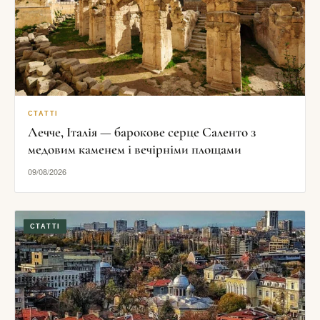
СТАТТІ
Лечче, Італія — барокове серце Саленто з
медовим каменем і вечірніми площами
09/08/2026
СТАТТІ