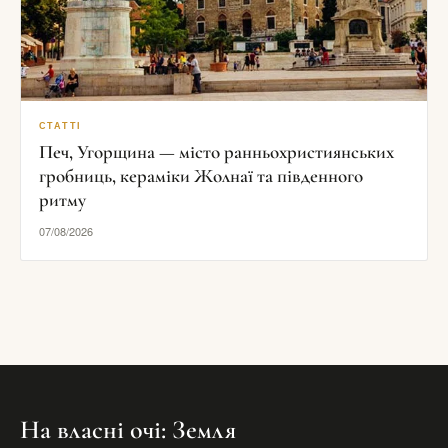
СТАТТІ
Печ, Угорщина — місто ранньохристиянських
гробниць, кераміки Жолнаї та південного
ритму
07/08/2026
На власні очі: Земля