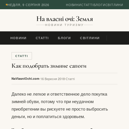
НЕДІЛЯ, 9 СЕРПНЯ 2026
НОВИНИ
СТАТТІ
БЛОГИ
СВІТЛИНИ
На власні очі: Земля
НОВИНИ ТУРИЗМУ
НОВИНИ
СТАТТІ
БЛОГИ
СВІТЛИНИ
СТАТТІ
Как подобрать зимние сапоги
NaVlasniOchi.com
16 Вересня 2018
Статті
Далеко не легкое и ответственное дело покупка
зимней обуви, потому что при неудачном
приобретении вы рискуете не просто выбросить
деньги, но и поплатиться здоровьем.