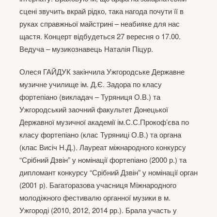
сцені звучить вкрай рідко, така нагода почути її в
руках справжньої майстрині – неабияке для нас
щастя. Концерт відбудеться 27 вересня о 17.00.
Ведуча – музикознавець Наталія Піцур.
Олеся ГАЙДУК закінчила Ужгородське Державне
музичне училище ім. Д.Є. Задора по класу
фортепіано (викладач – Туряниця О.В.) та
Ужгородський заочний факультет Донецької
Державної музичної академії ім.С.С.Прокоф’єва по
класу фортепіано (клас Туряниці О.В.) та органа
(клас Висіч Н.Д.). Лауреат міжнародного конкурсу
“Срібний Дзвін” у номінації фортепіано (2000 р.) та
дипломант конкурсу “Срібний Дзвін” у номінації орган
(2001 р). Багаторазова учасниця Міжнародного
молодіжного фестивалю органної музики в м.
Ужгороді (2010, 2012, 2014 рр.). Брала участь у