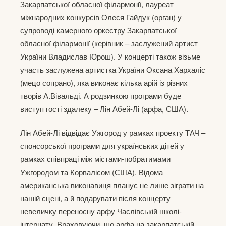
Закарпатської обласної філармонії, лауреат
міжнародних конкурсів Олеся Гайдук (орган) у
супроводі камерного оркестру Закарпатської
обласної філармонії (керівник – заслужений артист
України Владислав Юрош). У концерті також візьме
участь заслужена артистка України Оксана Хархаліс
(мецо сопрано), яка виконає кілька арій із різних
творів А.Вівальді. А родзинкою програми буде
виступ гості здалеку – Лін Абей-Лі (арфа, США).
Лін Абей-Лі відвідає Ужгород у рамках проекту ТАЧ –
спонсорської програми для українських дітей у
рамках співпраці між містами-побратимами
Ужгородом та Корвалісом (США). Відома
американська виконавиця планує не лише зіграти на
нашій сцені, а й подарувати після концерту
невеличку переносну арфу Часлівській школі-
інтернату. Враховуючи, що арфа на закарпатській