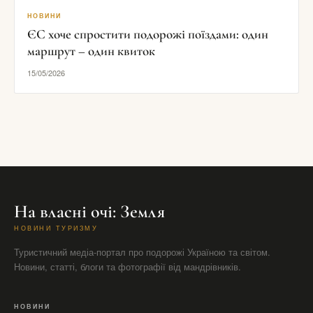
НОВИНИ
ЄС хоче спростити подорожі поїздами: один
маршрут – один квиток
15/05/2026
На власні очі: Земля
НОВИНИ ТУРИЗМУ
Туристичний медіа-портал про подорожі Україною та світом.
Новини, статті, блоги та фотографії від мандрівників.
НОВИНИ