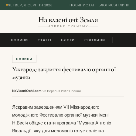
ЧЕТВЕР, 6 СЕРПНЯ 2026
НОВИНИ
СТАТТІ
БЛОГИ
СВІТЛИНИ
На власні очі: Земля
НОВИНИ ТУРИЗМУ
НОВИНИ
СТАТТІ
БЛОГИ
СВІТЛИНИ
НОВИНИ
Ужгород: закриття фестивалю органної
музики
NaVlasniOchi.com
25 Вересня 2015
Новини
Яскравим завершенням VIІ Міжнародного
молодіжного Фестивалю органної музики імені
Н.Висіч обіцяє стати програма “Музика Антоніо
Вівальді”, яку для меломанів готує солістка