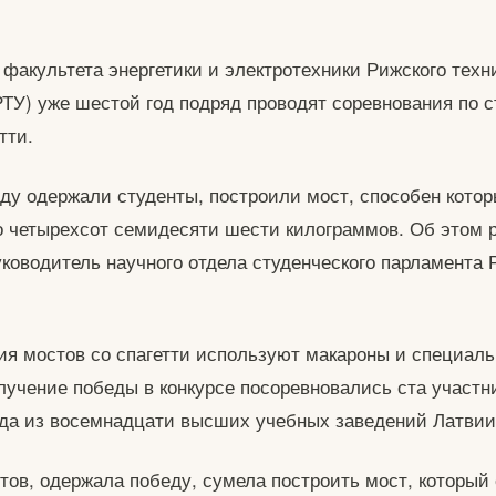
 факультета энергетики и электротехники Рижского техн
РТУ) уже шестой год подряд проводят соревнования по 
тти.
еду одержали студенты, построили мост, способен кото
 четырехсот семидесяти шести килограммов. Об этом 
ководитель научного отдела студенческого парламента
ия мостов со спагетти используют макароны и специаль
олучение победы в конкурсе посоревновались ста участн
да из восемнадцати высших учебных заведений Латвии
тов, одержала победу, сумела построить мост, который