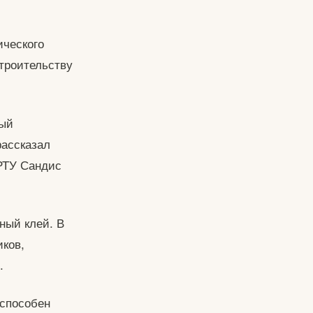
ического
строительству
рый
рассказал
 РТУ Сандис
ный клей. В
иков,
.
 способен