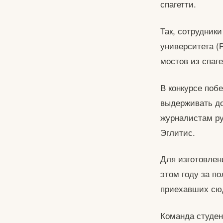
спагетти.
Так, сотрудники
университета (
мостов из спаге
В конкурсе поб
выдерживать до
журналистам ру
Эглитис.
Для изготовлен
этом году за п
приехавших сю
Команда студен