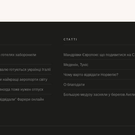
СТАТТІ
в готелях заборонили
Мандрівки Європою: що подивитися на С
Меденін, Туніс
алю готуються українці Італії
Чому варто відвідати Норвегію?
ли найкращі аеропорти світу
О благодати
ногда тоже нужен отпуск
Большую медузу засняли у берегов Англ
“відвідали” Фарери онлайн