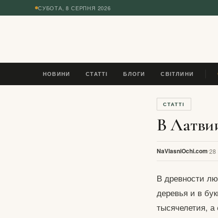
СУБОТА, 8 СЕРПНЯ 2026
◆
НОВИНИ
СТАТТІ
БЛОГИ
СВІТЛИНИ
П
СТАТТІ
В Латвии
NaVlasniOchi.com
28
В древности лю
деревья и в бук
тысячелетия, а