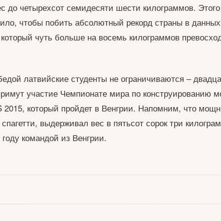
с до четырехсот семидесяти шести килограммов. Этого
тило, чтобы побить абсолютный рекорд страны в данных
 который чуть больше на восемь килограммов превосхо
едой латвийские студенты не ограничиваются – двадца
 примут участие Чемпионате мира по конструированию м
 2015, который пройдет в Венгрии. Напомним, что мощн
 спагетти, выдерживал вес в пятьсот сорок три килогра
 году командой из Венгрии.