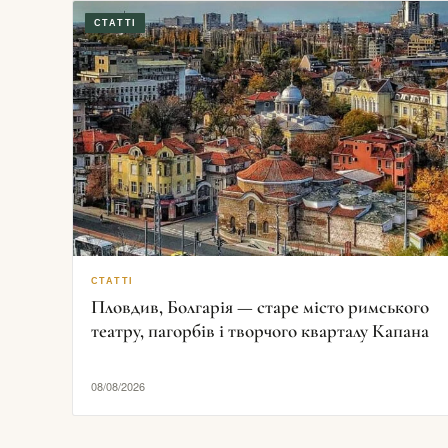
СТАТТІ
СТАТТІ
Пловдив, Болгарія — старе місто римського
театру, пагорбів і творчого кварталу Капана
08/08/2026