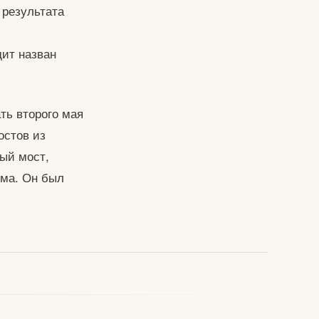
 результата
дит назван
ть второго мая
остов из
ый мост,
мма. Он был