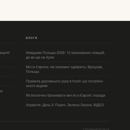
БЛОГИ
ицилії
Невідома Польща 2026: 10 прихованих локацій,
де ви ще не були
Міста Європи, які приємно здивують: Вроцлав,
Польща
Правила дорожнього руху в Італії: що потрібно
знати водіям
ии
Як безпечно бронювати житло в Європі: поради
Хорватія. День 3: Пореч. Зелена Лагуна. ВІДЕО
Світлини
Контакти