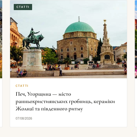
СТАТТІ
СТАТТІ
Печ, Угорщина — місто
ранньохристиянських гробниць, кераміки
Жолнаї та південного ритму
07/08/2026