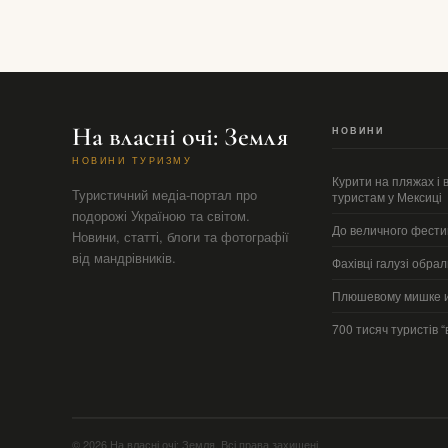
На власні очі: Земля
НОВИНИ
НОВИНИ ТУРИЗМУ
Курити на пляжах і 
Туристичний медіа-портал про
туристам у Мексиці
подорожі Україною та світом.
До величного фестив
Новини, статті, блоги та фотографії
від мандрівників.
Фахівці галузі обра
Плюшевому мишке и
700 тисяч туристів 
© 2026 На власні очі: Земля. Всі права захищені.