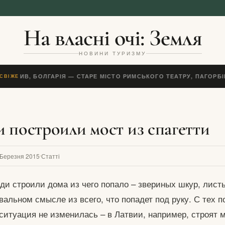
На власні очі: Земля
НОВИНИ ТУРИЗМУ
ЛОВДИВ, БОЛГАРІЯ — СТАРЕ МІСТО РИМСЬКОГО ТЕАТРУ, ПАГОРБІ
СВІЖЕ
 построили мост из спагетти
 Березня 2015
Статті
ди строили дома из чего попало – звериных шкур, лист
вальном смысле из всего, что попадет под руку. С тех 
 ситуация не изменилась – в Латвии, например, строят 