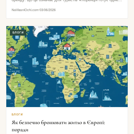
найпомітніших рішень в…
NaVlasniOchi.com
03/06/2026
БЛОГИ
БЛОГИ
Як безпечно бронювати житло в Європі:
поради