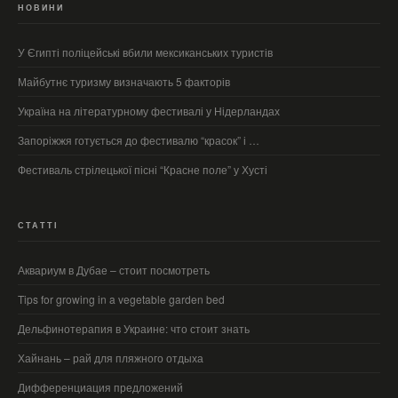
НОВИНИ
У Єгипті поліцейські вбили мексиканських туристів
Майбутнє туризму визначають 5 факторів
Україна на літературному фестивалі у Нідерландах
Запоріжжя готується до фестивалю “красок” і …
Фестиваль стрілецької пісні “Красне поле” у Хусті
СТАТТІ
Аквариум в Дубае – стоит посмотреть
Tips for growing in a vegetable garden bed
Дельфинотерапия в Украине: что стоит знать
Хайнань – рай для пляжного отдыха
Дифференциация предложений