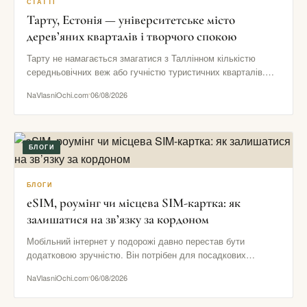
СТАТТІ
Тарту, Естонія — університетське місто
дерев’яних кварталів і творчого спокою
Тарту не намагається змагатися з Таллінном кількістю
середньовічних веж або гучністю туристичних кварталів.
Його сила в іншому: тут…
NaVlasniOchi.com
06/08/2026
БЛОГИ
БЛОГИ
eSIM, роумінг чи місцева SIM-картка: як
залишатися на зв’язку за кордоном
Мобільний інтернет у подорожі давно перестав бути
додатковою зручністю. Він потрібен для посадкових
талонів, навігації, повідомлень від готелю,…
NaVlasniOchi.com
06/08/2026