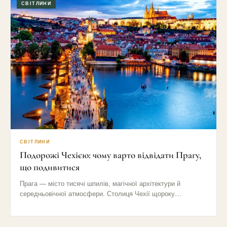
СВІТЛИНИ
СВІТЛИНИ
Подорожі Чехією: чому варто відвідати Прагу,
що подивитися
Прага — місто тисячі шпилів, магічної архітектури й
середньовічної атмосфери. Столиця Чехії щороку
приваблює мільйони туристів своїми вузькими…