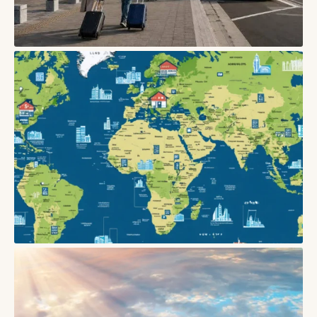
БЛОГИ
Як вибрати зручну пересадку в аеропорту: час, термінали,
багаж і запасний план
05/08/2026
БЛОГИ
Як безпечно бронювати житло в Європі: поради
03/06/2026