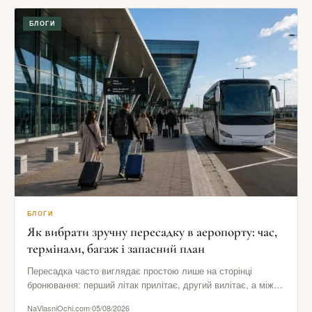
БЛОГИ
БЛОГИ
Як вибрати зручну пересадку в аеропорту: час,
термінали, багаж і запасний план
Пересадка часто виглядає простою лише на сторінці
бронювання: перший літак прилітає, другий вилітає, а між
ними начебто залишається…
NaVlasniOchi.com
05/08/2026