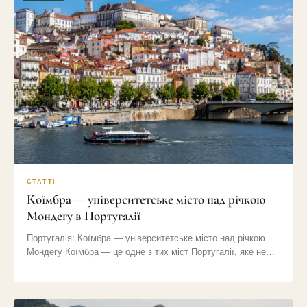
СТАТТІ
Коїмбра — університетське місто над річкою
Мондегу в Португалії
Португалія: Коїмбра — університетське місто над річкою
Мондегу Коїмбра — це одне з тих міст Португалії, яке не…