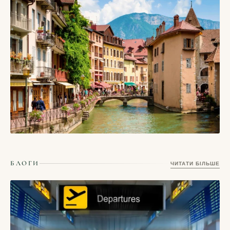
СТАТТІ
Тронгейм, Норвегія – місто Нідароського собору,
дерев’яних складів і студентського північного ритму
17/05/2026
СТАТТІ
Ансі, Франція — альпійське місто каналів, прозорого озера
БЛОГИ
ЧИТАТИ БІЛЬШЕ
і неквапливих ранків
17/05/2026