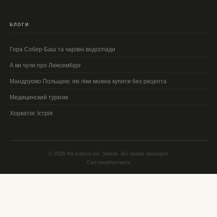
БЛОГИ
Гора Собер-Баш та чарівні водоспади
А ви чули про Люксембург
Мандруємо Польщею: які ліки можна купити без рецепта
Медицинский туризм
Хорватія: Істрія
© 2026 На власні очі: Земля. Всі права захищені.
Світлини
Контакти