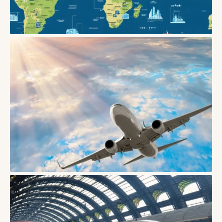
БЛОГИ
Як безпечно бронювати житло в Європі: поради
03/06/2026
БЛОГИ
Як подорожувати у міжсезоння і які в цьому переваги
16/05/2026