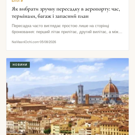
БЛОГИ
Як вибрати зручну пересадку в аеропорту: час,
термінали, багаж і запасний план
Пересадка часто виглядає простою лише на сторінці
бронювання: перший літак прилітає, другий вилітає, а між
ними начебто залишається…
NaVlasniOchi.com
05/08/2026
НОВИНИ