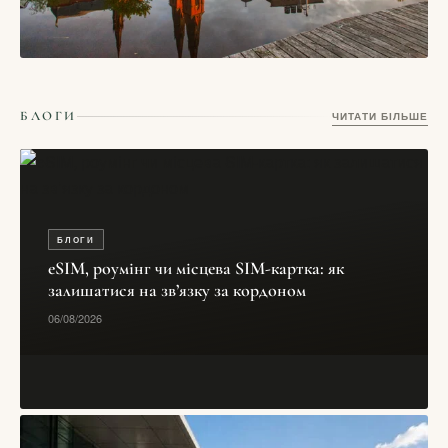
СТАТТІ
Уппсала, Швеція — місто університету, собору і давньої
БЛОГИ
ЧИТАТИ БІЛЬШЕ
північної пам’яті
16/05/2026
БЛОГИ
eSIM, роумінг чи місцева SIM-картка: як
залишатися на зв’язку за кордоном
06/08/2026