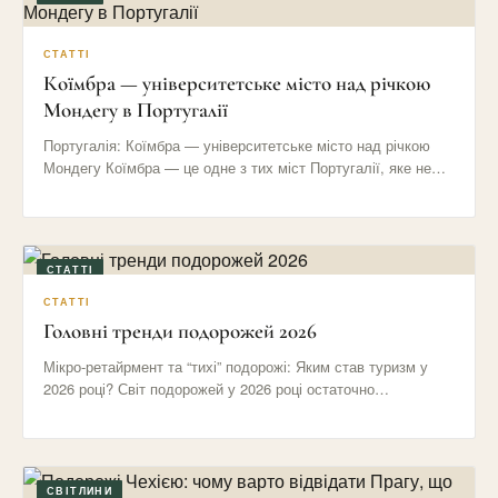
СТАТТІ
Коїмбра — університетське місто над річкою
Мондегу в Португалії
Португалія: Коїмбра — університетське місто над річкою
Мондегу Коїмбра — це одне з тих міст Португалії, яке не…
СТАТТІ
СТАТТІ
Головні тренди подорожей 2026
Мікро-ретайрмент та “тихі” подорожі: Яким став туризм у
2026 році? Світ подорожей у 2026 році остаточно
відмовився від…
СВІТЛИНИ