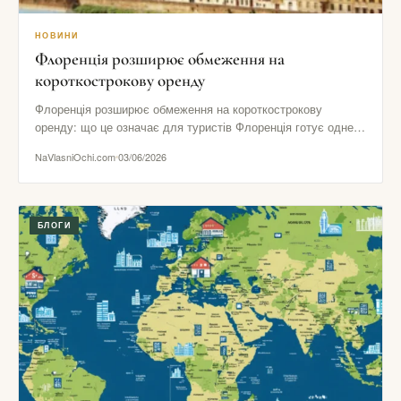
НОВИНИ
Флоренція розширює обмеження на
короткострокову оренду
Флоренція розширює обмеження на короткострокову
оренду: що це означає для туристів Флоренція готує одне з
найпомітніших рішень в…
NaVlasniOchi.com
03/06/2026
БЛОГИ