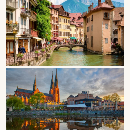
Тронгейм, Норвегія – місто Нідароського собору,
дерев’яних складів і студентського північного ритму
17/05/2026
СТАТТІ
Ансі, Франція — альпійське місто каналів, прозорого озера
і неквапливих ранків
17/05/2026