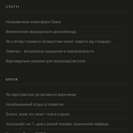
СТАТТІ
Непривычную атмосфера Праги
Великолепие французского диснейленда
Як у літаку отримати безкоштовні напої: секрети від стюардес
Левитра – волшебные ощущения в любом возрасте
Відповідальне рішення для організації весілля
БЛОГИ
Як підготуватися до активного відпочинку
Незабываемый отдых в Хорватии
Египет, всем, кто знает толк в отдыхе
Ультралайт на 7+ днів у ручній поклажі: практичний лайфхак