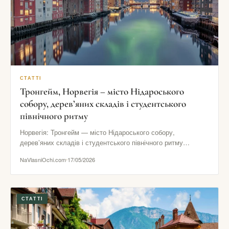
СТАТТІ
Тронгейм, Норвегія – місто Нідароського
собору, дерев’яних складів і студентського
північного ритму
Норвегія: Тронгейм — місто Нідароського собору,
дерев’яних складів і студентського північного ритму
Тронгейм — це Норвегія без столичного…
NaVlasniOchi.com
17/05/2026
СТАТТІ