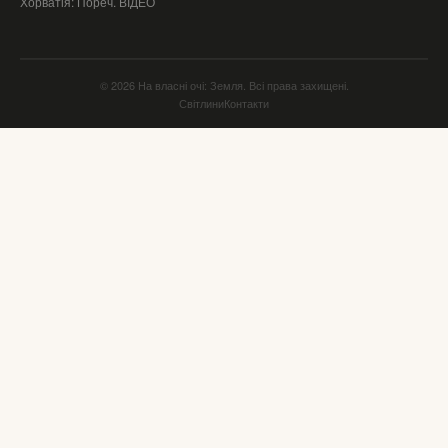
Хорватія: Пореч. ВІДЕО
© 2026 На власні очі: Земля. Всі права захищені.
Світлини
Контакти