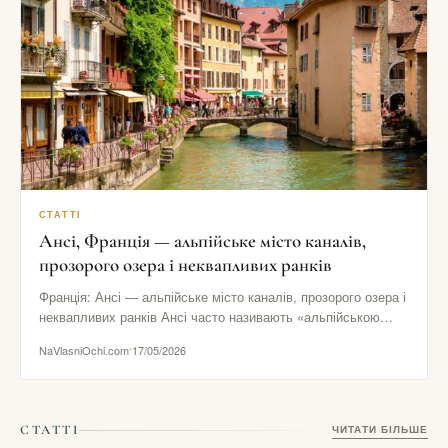
СТАТТІ
Ансі, Франція — альпійське місто каналів,
прозорого озера і неквапливих ранків
Франція: Ансі — альпійське місто каналів, прозорого озера і
неквапливих ранків Ансі часто називають «альпійською
Венецією», але це…
NaVlasniOchi.com
17/05/2026
СТАТТІ
ЧИТАТИ БІЛЬШЕ