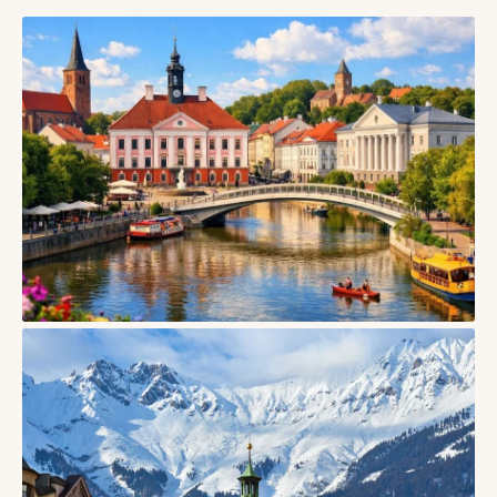
СТАТТІ
Тарту, Естонія — університетське місто
дерев’яних кварталів і творчого спокою
06/08/2026