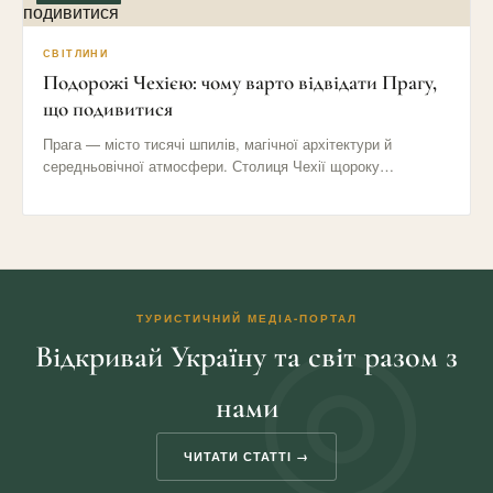
СВІТЛИНИ
Подорожі Чехією: чому варто відвідати Прагу,
що подивитися
Прага — місто тисячі шпилів, магічної архітектури й
середньовічної атмосфери. Столиця Чехії щороку
приваблює мільйони туристів своїми вузькими…
ТУРИСТИЧНИЙ МЕДІА-ПОРТАЛ
Відкривай Україну та світ разом з
нами
ЧИТАТИ СТАТТІ →