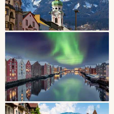
СТАТТІ
Інсбрук — місто в Австрії, де старий центр дивиться прямо
на Альпи
03/06/2026
СТАТТІ