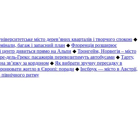
університетське місто дерев’яних кварталів і творчого спокою
◆
рмінали, багаж і запасний план
◆
Флоренція розширює
ий центр дивиться прямо на Альпи
◆
Тронгейм, Норвегія – місто
рре-дель-Греко: пасажирів перевозитимуть автобусами
◆
Тарту,
на зв’язку за кордоном
◆
Як вибрати зручну пересадку в
бронювати житло в Європі: поради
◆
Інсбрук — місто в Австрії,
о північного ритму