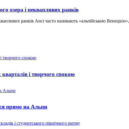
ого озера і неквапливих ранків
неквапливих ранків Ансі часто називають «альпійською Венецією»
х кварталів і творчого спокою
ься прямо на Альпи