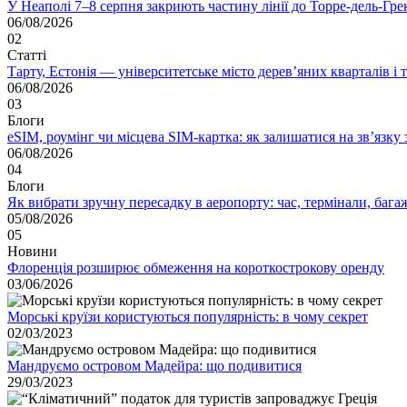
У Неаполі 7–8 серпня закриють частину лінії до Торре-дель-Гр
06/08/2026
02
Статті
Тарту, Естонія — університетське місто дерев’яних кварталів і
06/08/2026
03
Блоги
eSIM, роумінг чи місцева SIM-картка: як залишатися на зв’язку
06/08/2026
04
Блоги
Як вибрати зручну пересадку в аеропорту: час, термінали, бага
05/08/2026
05
Новини
Флоренція розширює обмеження на короткострокову оренду
03/06/2026
Морські круїзи користуються популярність: в чому секрет
02/03/2023
Мандруємо островом Мадейра: що подивитися
29/03/2023