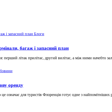
Блоги
рмінали, багаж і запасний план
: перший літак прилітає, другий вилітає, а між ними начебто з
Новини
ову оренду
це означає для туристів Флоренція готує одне з найпомітніших