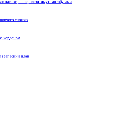
еко: пасажирів перевозитимуть автобусами
 творчого спокою
 за кордоном
ж і запасний план