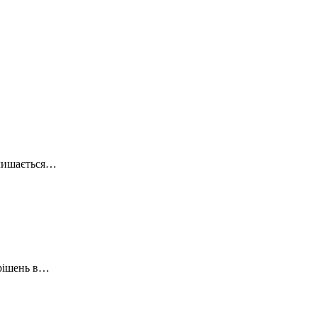
алишається…
 рішень в…