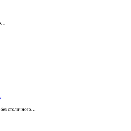
бо…
у
я без столичного…