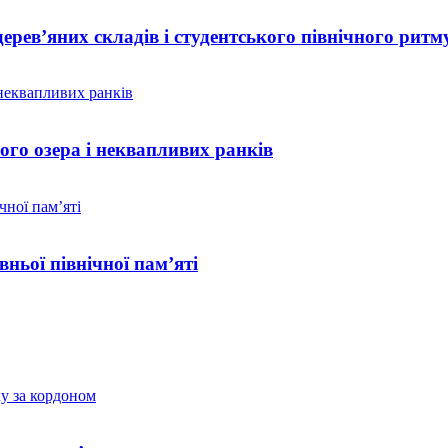
дерев’яних складів і студентського північного ритм
ого озера і неквапливих ранків
вньої північної пам’яті