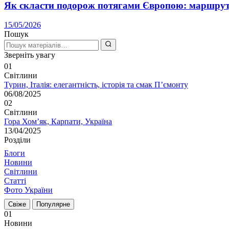
Як скласти подорож потягами Європою: маршрут,
15/05/2026
Пошук
Зверніть увагу
01
Світлини
Турин, Італія: елегантність, історія та смак П’ємонту
06/08/2025
02
Світлини
Гора Хом’як, Карпати, Україна
13/04/2025
Розділи
Блоги
Новини
Світлини
Статті
Фото України
Свіже
Популярне
01
Новини