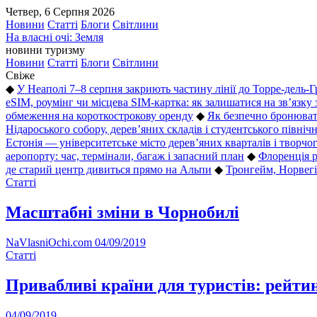
Четвер, 6 Серпня 2026
Новини
Статті
Блоги
Світлини
На власні очі: Земля
новини туризму
Новини
Статті
Блоги
Світлини
Свіже
◆
У Неаполі 7–8 серпня закриють частину лінії до Торре-дель-
eSIM, роумінг чи місцева SIM-картка: як залишатися на зв’язку
обмеження на короткострокову оренду
◆
Як безпечно бронюват
Нідароського собору, дерев’яних складів і студентського північ
Естонія — університетське місто дерев’яних кварталів і творчо
аеропорту: час, термінали, багаж і запасний план
◆
Флоренція 
де старий центр дивиться прямо на Альпи
◆
Тронгейм, Норвегія
Статті
Масштабні зміни в Чорнобилі
NaVlasniOchi.com
04/09/2019
Статті
Привабливі країни для туристів: рейти
04/09/2019