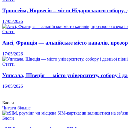
Тронгейм, Норвегія – місто Нідароського собору, 
17/05/2026
Статті
Ансі, Франція — альпійське місто каналів, прозор
17/05/2026
Статті
Уппсала, Швеція — місто університету, собору і да
16/05/2026
Блоги
Читати більше
Блоги