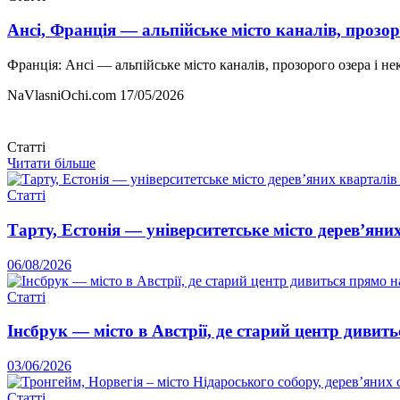
Ансі, Франція — альпійське місто каналів, прозор
Франція: Ансі — альпійське місто каналів, прозорого озера і 
NaVlasniOchi.com
17/05/2026
Статті
Читати більше
Статті
Тарту, Естонія — університетське місто дерев’яни
06/08/2026
Статті
Інсбрук — місто в Австрії, де старий центр дивит
03/06/2026
Статті