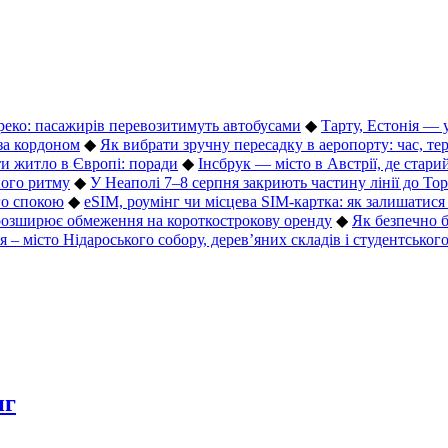
Греко: пасажирів перевозитимуть автобусами
◆
Тарту, Естонія — 
 за кордоном
◆
Як вибрати зручну пересадку в аеропорту: час, те
и житло в Європі: поради
◆
Інсбрук — місто в Австрії, де стар
ного ритму
◆
У Неаполі 7–8 серпня закриють частину лінії до То
го спокою
◆
eSIM, роумінг чи місцева SIM-картка: як залишатися 
розширює обмеження на короткострокову оренду
◆
Як безпечно 
 – місто Нідароського собору, дерев’яних складів і студентськог
нг