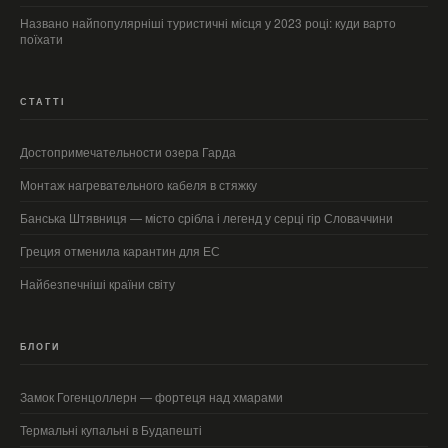
Названо найпопулярніші туристичні місця у 2023 році: куди варто
поїхати
СТАТТІ
Достопримечательности озера Гарда
Монтаж нагревательного кабеля в стяжку
Банська Штявниця — місто срібла і легенд у серці гір Словаччини
Греция отменила карантин для ЕС
Найбезпечніші країни світу
БЛОГИ
Замок Гогенцоллерн — фортеця над хмарами
Термальні купальні в Будапешті