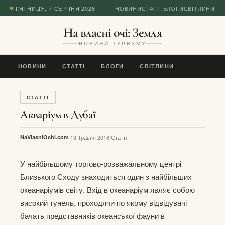
П’ЯТНИЦЯ, 7 СЕРПНЯ 2026
НОВИНИ
СТАТТІ
БЛОГИ
СВІТЛИНИ
На власні очі: Земля
НОВИНИ ТУРИЗМУ
НОВИНИ
СТАТТІ
БЛОГИ
СВІТЛИНИ
СТАТТІ
Акваріум в Дубаї
NaVlasniOchi.com
13 Травня 2016
Статті
У найбільшому торгово-розважальному центрі
Близького Сходу знаходиться один з найбільших
океанаріумів світу. Вхід в океанаріум являє собою
високий тунель, проходячи по якому відвідувачі
бачать представників океанської фауни в