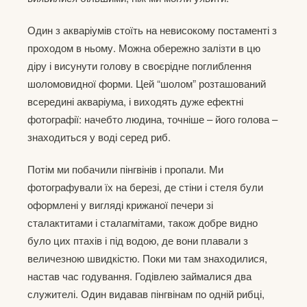
Один з акваріумів стоїть на невисокому постаменті з
проходом в ньому. Можна обережно залізти в цю
діру і висунути голову в своєрідне поглиблення
шоломовидної форми. Цей “шолом” розташований
всередині акваріума, і виходять дуже ефектні
фотографії: начебто людина, точніше – його голова –
знаходиться у воді серед риб.
Потім ми побачили пінгвінів і пропали. Ми
фотографували їх на березі, де стіни і стеля були
оформлені у вигляді крижаної печери зі
сталактитами і сталагмітами, також добре видно
було цих птахів і під водою, де вони плавали з
величезною швидкістю. Поки ми там знаходилися,
настав час годування. Годівлею займалися два
служителі. Один видавав пінгвінам по одній рибці,