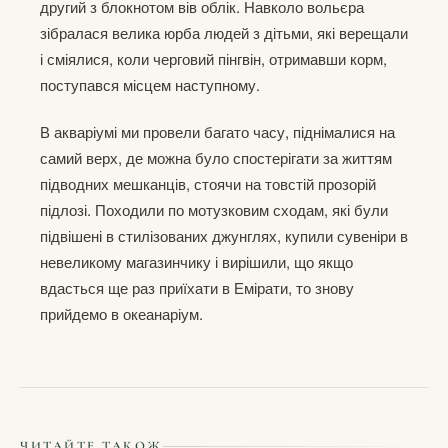
другий з блокнотом вів облік. Навколо вольєра
зібралася велика юрба людей з дітьми, які верещали
і сміялися, коли черговий пінгвін, отримавши корм,
поступався місцем наступному.
В акваріумі ми провели багато часу, піднімалися на
самий верх, де можна було спостерігати за життям
підводних мешканців, стоячи на товстій прозорій
підлозі. Походили по мотузковим сходам, які були
підвішені в стилізованих джунглях, купили сувеніри в
невеликому магазинчику і вирішили, що якщо
вдасться ще раз приїхати в Емірати, то знову
прийдемо в океанаріум.
ЧИТАЙТЕ ТАКОЖ