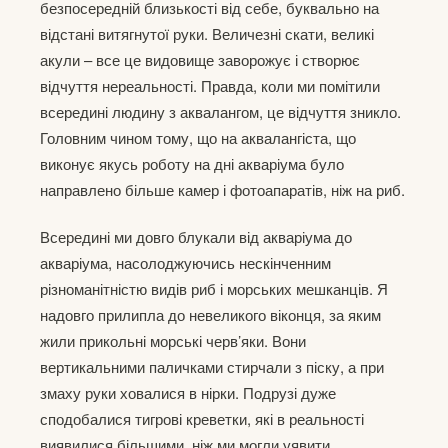
безпосередній близькості від себе, буквально на
відстані витягнутої руки. Величезні скати, великі
акули – все це видовище заворожує і створює
відчуття нереальності. Правда, коли ми помітили
всередині людину з аквалангом, це відчуття зникло.
Головним чином тому, що на аквалангіста, що
виконує якусь роботу на дні акваріума було
направлено більше камер і фотоапаратів, ніж на риб.
Всередині ми довго блукали від акваріума до
акваріума, насолоджуючись нескінченним
різноманітністю видів риб і морських мешканців. Я
надовго прилипла до невеликого віконця, за яким
жили прикольні морські черв’яки. Вони
вертикальними паличками стирчали з піску, а при
змаху руки ховалися в нірки. Подрузі дуже
сподобалися тигрові креветки, які в реальності
виявилися більшими, ніж ми могли уявити.