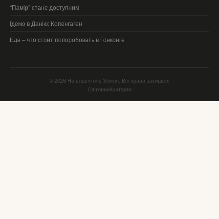
“Памір” стане доступним
Їдемо в Данію: Копенгаген
Еда – что стоит попоробовать в Гонконге
© 2026 На власні очі: Земля. Всі права захищені.
Світлини
Контакти