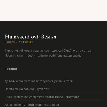
На власні очі: Земля
НОВИНИ ТУРИЗМУ
Туристичний медіа-портал про подорожі Україною та світом.
Новини, статті, блоги та фотографії від мандрівників.
НОВИНИ
До величного фестивалю готуються українці Італії
Париж очима парижан: куди піти
Безкоштовну норму багажу у літаках можуть скасувати
Акція протесту проти туристів у Венеції