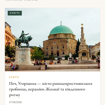
СТАТТІ
СТАТТІ
Печ, Угорщина — місто ранньохристиянських
гробниць, кераміки Жолнаї та південного
ритму
07/08/2026