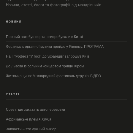
Новини, статті, блоги та фотографії від мандрівників.
НОВИНИ
Перший автобус-портал випробували в Китаї
Фестиваль органної музики пройде у Рівному. ПРОГРАМА
На ІІ турфест “У гості до українців” запрошує Київ
До Львова із сольним концертом приїде Хіромі
Житомирщина: Міжнародний фестиваль дерунів. ВІДЕО
СТАТТІ
Совет: где заказать автоперевозки
Африканське плем’я Хімба
Запчасти – это лучший выбор