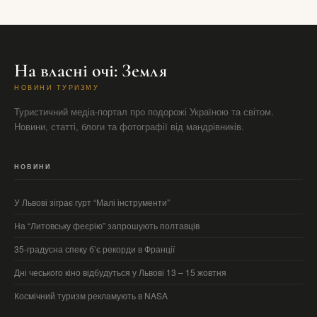
На власні очі: Земля
НОВИНИ ТУРИЗМУ
Туристичний медіа-портал про подорожі Україною та світом.
Новини, статті, блоги та фотографії від мандрівників.
НОВИНИ
У Львові зіграє гурт “Малі інструменти”
На “Литовську феєрію” запрошують полтавців
35-градусна спеку б’є рекорди в Франції
Дні чеського кіно відбудуться у Львові 13 – 15 жовтня
Космічний туризм рекламують в NASA