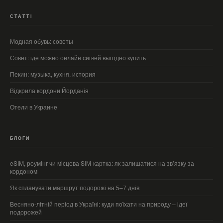
СТАТТІ
Модная обувь: советы
Совет: где можно онлайн сигвей выгодно купить
Пекин: музыка, кухня, история
Відкрила кордони Йорданія
Отели в Украине
БЛОГИ
eSIM, роумінг чи місцева SIM-картка: як залишатися на зв’язку за
кордоном
Як спланувати маршрут подорожі на 5–7 днів
Весняно-літній період в Україні: куди поїхати на природу – ідеї
подорожей