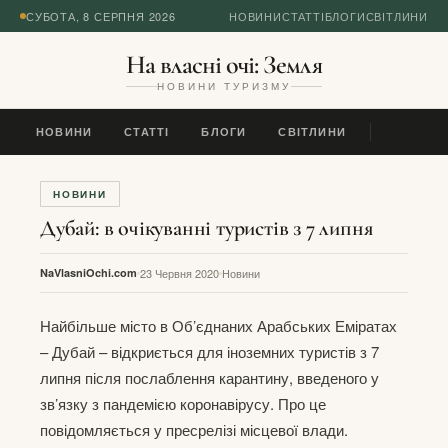
СУБОТА, 8 СЕРПНЯ 2026
НОВИНИ
СТАТТІ
БЛОГИ
СВІТЛИНИ
На власні очі: Земля
НОВИНИ ТУРИЗМУ
НОВИНИ
СТАТТІ
БЛОГИ
СВІТЛИНИ
НОВИНИ
Дубай: в очікуванні туристів з 7 липня
NaVlasniOchi.com
23 Червня 2020
Новини
Найбільше місто в Об’єднаних Арабських Еміратах
– Дубай – відкриється для іноземних туристів з 7
липня після послаблення карантину, введеного у
зв’язку з пандемією коронавірусу. Про це
повідомляється у пресрелізі місцевої влади.