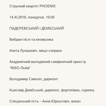
Струнний квартет PHOENIX
14.XI.2016, понеділок, 19.00
ПАДЕРЕВСЬКИЙ І ДЕМБСЬКИЙ
Вибрані пісні та кіномузика
Анета Лукашевіч, мецо-сопрано
Академічний молодіжний симфонічний оркестр
“INSO-Львів”
Володимир Сивохіп, диригент
Кшесімір Дембський, диригент, фортепіано, скрипка
Спеціальний гість – Анна Юркштовіч, вокал