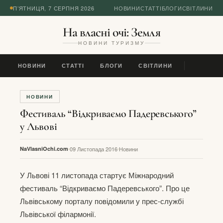
П’ЯТНИЦЯ, 7 СЕРПНЯ 2026
НОВИНИ
СТАТТІ
БЛОГИ
СВІТЛИНИ
На власні очі: Земля
НОВИНИ ТУРИЗМУ
НОВИНИ
СТАТТІ
БЛОГИ
СВІТЛИНИ
НОВИНИ
Фестиваль “Відкриваємо Падеревського”
у Львові
NaVlasniOchi.com
09 Листопада 2016
Новини
У Львові 11 листопада стартує Міжнародний
фестиваль “Відкриваємо Падеревського”. Про це
Львівському порталу повідомили у прес-службі
Львівської філармонії.