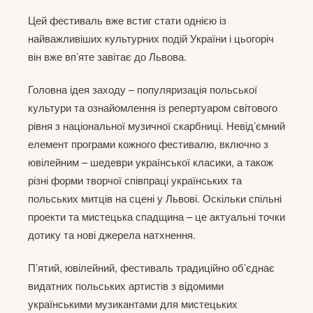
Цей фестиваль вже встиг стати однією із
найважливіших культурних подій України і цьогоріч
він вже вп’яте завітає до Львова.
Головна ідея заходу – популяризація польської
культури та ознайомлення із репертуаром світового
рівня з національної музичної скарбниці. Невід’ємний
елемент програми кожного фестивалю, включно з
ювілейним – шедеври української класики, а також
різні форми творчої співпраці українських та
польських митців на сцені у Львові. Оскільки спільні
проекти та мистецька спадщина – це актуальні точки
дотику та нові джерела натхнення.
П’ятий, ювілейний, фестиваль традиційно об’єднає
видатних польських артистів з відомими
українськими музикантами для мистецьких