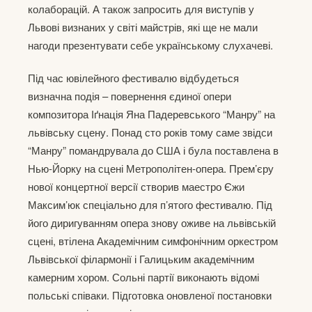
колаборацій. А також запросить для виступів у
Львові визнаних у світі майстрів, які ще не мали
нагоди презентувати себе українському слухачеві.
Під час ювілейного фестивалю відбудеться
визначна подія – повернення єдиної опери
композитора Іґнація Яна Падеревського “Манру” на
львівську сцену. Понад сто років тому саме звідси
“Манру” помандрувала до США і була поставлена в
Нью-Йорку на сцені Метрополітен-опера. Прем’єру
нової концертної версії створив маестро Єжи
Максим’юк спеціально для п’ятого фестивалю. Під
його диригуванням опера знову оживе на львівській
сцені, втілена Академічним симфонічним оркестром
Львівської філармонії і Галицьким академічним
камерним хором. Сольні партії виконають відомі
польські співаки. Підготовка оновленої постановки