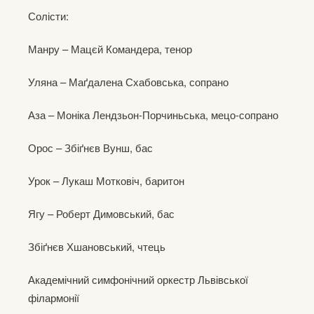
Солісти:
Манру – Мацєй Командера, тенор
Уляна – Маґдалена Схабовська, сопрано
Аза – Моніка Лендзьон-Порчиньська, мецо-сопрано
Орос – Збіґнєв Вунш, бас
Урок – Лукаш Мотковіч, баритон
Ягу – Роберт Димовський, бас
Збіґнєв Хшановський, чтець
Академічний симфонічний оркестр Львівської
філармонії