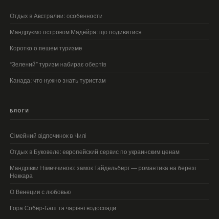
Отдых в Австралии: особенности
Мандруємо островом Мадейра: що подивитися
Коротко о пешем туризме
“Зелений” туризм набирає обертів
Канада: что нужно знать туристам
БЛОГИ
Сімейний відпочинок в Чилі
Отдых в Буковеле: европейский сервис по украинским ценам
Мандрівки Німеччиною: замок Гайдельберг — романтика на березі
Неккара
О Венеции с любовью
Гора Собер-Баш та чарівні водоспади