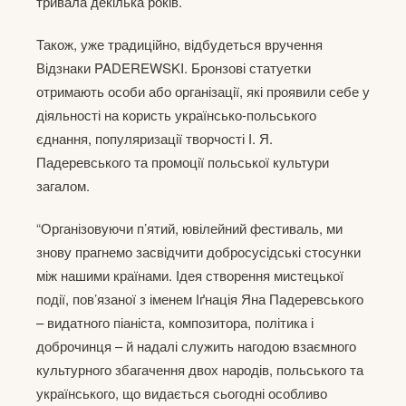
тривала декілька років.
Також, уже традиційно, відбудеться вручення
Відзнаки PADEREWSKI. Бронзові статуетки
отримають особи або організації, які проявили себе у
діяльності на користь українсько-польського
єднання, популяризації творчості І. Я.
Падеревського та промоції польської культури
загалом.
“Організовуючи п’ятий, ювілейний фестиваль, ми
знову прагнемо засвідчити добросусідські стосунки
між нашими країнами. Ідея створення мистецької
події, пов’язаної з іменем Іґнація Яна Падеревського
– видатного піаніста, композитора, політика і
доброчинця – й надалі служить нагодою взаємного
культурного збагачення двох народів, польського та
українського, що видається сьогодні особливо