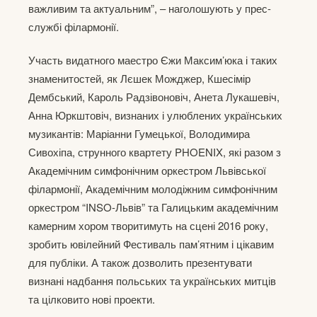
важливим та актуальним”, – наголошують у прес-
службі філармонії.
Участь видатного маестро Єжи Максим’юка і таких
знаменитостей, як Лєшек Можджер, Кшесімір
Дембський, Кароль Радзівоновіч, Анета Лукашевіч,
Анна Юркштовіч, визнаних і улюблених українських
музикантів: Маріанни Гумецької, Володимира
Сивохіпа, струнного квартету PHOENIX, які разом з
Академічним симфонічним оркестром Львівської
філармонії, Академічним молодіжним симфонічним
оркестром “INSO-Львів” та Галицьким академічним
камерним хором творитимуть на сцені 2016 року,
зробить ювілейний Фестиваль пам’ятним і цікавим
для публіки. А також дозволить презентувати
визнані надбання польських та українських митців
та цілковито нові проекти.