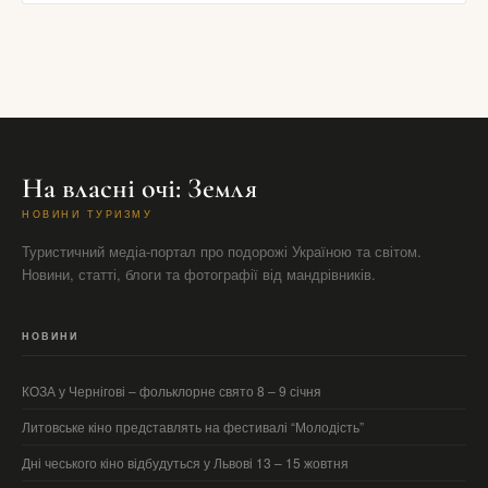
На власні очі: Земля
НОВИНИ ТУРИЗМУ
Туристичний медіа-портал про подорожі Україною та світом.
Новини, статті, блоги та фотографії від мандрівників.
НОВИНИ
КОЗА у Чернігові – фольклорне свято 8 – 9 січня
Литовське кіно представлять на фестивалі “Молодість”
Дні чеського кіно відбудуться у Львові 13 – 15 жовтня