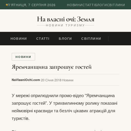
П’ЯТНИЦЯ, 7 СЕРПНЯ 2026
НОВИНИ
СТАТТІ
БЛОГИ
СВІТЛИНИ
На власні очі: Земля
НОВИНИ ТУРИЗМУ
НОВИНИ
СТАТТІ
БЛОГИ
СВІТЛИНИ
НОВИНИ
Яремчанщина запрошує гостей
NaVlasniOchi.com
20 Січня 2018
Новини
У мережі оприлюднили промо-відео “Яремчанщина
запрошує гостей”. У трихвилинному ролику показані
неймовірні краєвиди та безліч цікавих атракцій для
туристів.