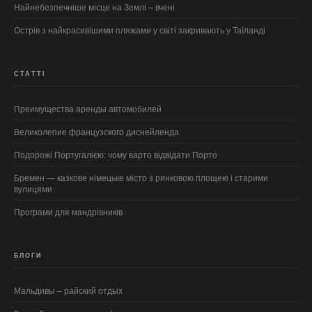
Найнебезпечніше місце на Землі – вчені
Острів з найкрасивішими пляжами у світі закривають у Таїланді
СТАТТІ
Преимущества аренды автомобилей
Великолепие французского диснейленда
Подорожі Португалією: чому варто відвідати Порто
Бремен — казкове німецьке місто з ринковою площею і старими
вулицями
Програми для мандрівників
БЛОГИ
Мальдивы – райский отдых