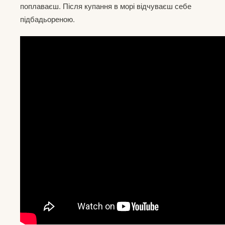
поплаваєш. Після купання в морі відчуваєш себе
підбадьореною.