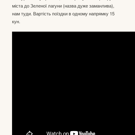
міста до Зеленої лагуни (назва дуже заманлива),
нам туди. Вартість поїздки в одному напрямку 15
кун.