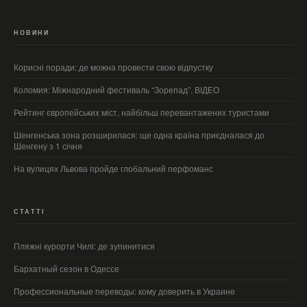
НОВИНИ
Корисні поради: де можна провести свою відпустку
Коломия: Міжнародний фестиваль “Зорепад”. ВІДЕО
Рейтинг європейських міст, найбільш перевантажених туристами
Шенгенська зона розширилася: ще одна країна приєдналася до
Шенгену з 1 січня
На вулицях Львова пройде глобальний перфоманс
СТАТТІ
Пляжні курорти Чилі: де зупинитися
Бархатный сезон в Одессе
Профессиональные переводы: кому доверить в Украине