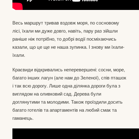
Весь маршрут тривав вздовж моря, по сосновому
лісі, їхали ми дуже довго, навіть, пару раз зійшли
раніше ніж потрібно, то добрі водії посміхаючись
казали, що це ще не наша зупинка. І знову ми їхали-
їхали.
Краєвиди відкривались неперевершені: сосни, море,
багато інших лагун (але нам до Зеленої), спів пташок
і так всю дорогу. Лише одна ділянка дороги була з
виглядом на оливковий сад. Дерева були
доглянутими та молодими. Також проїздили досить
багато готелів та апартаментів на любий смак та
гаманець.