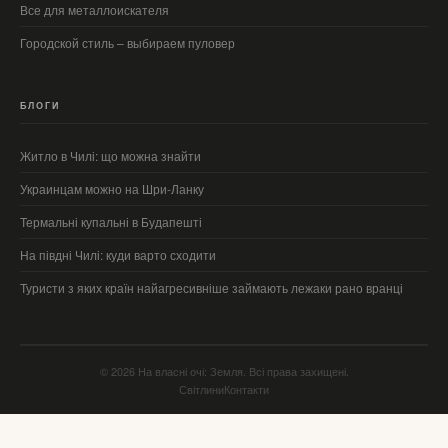
Все для металлоискателя
Городской стиль – выбираем пуловер
БЛОГИ
Житло в Чилі: що можна знайти
Украинцам можно на Шри-Ланку
Термальні купальні в Будапешті
На півдні Чилі: куди варто сходити
Туристи з яких країн найагресивніше займають лежаки рано вранці
© 2026 На власні очі: Земля. Всі права захищені.
Світлини
Контакти