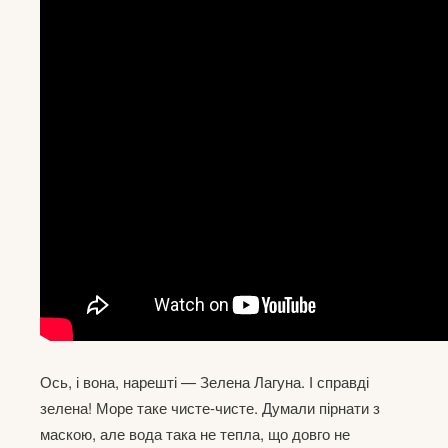
Ось, і вона, нарешті — Зелена Лагуна. І справді
зелена! Море таке чисте-чисте. Думали пірнати з
маскою, але вода така не тепла, що довго не