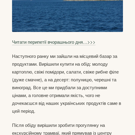
Читати перипетії вчорашнього дня…>>>
Наступного ранку ми зайшли на місцевий базар за
продуктами. Вирішили купити на обід: молоду
картоплю, свіжі помідори, салати, свіже рибне філе
(дуже смачне), а на десерт: полуницю, черешні та
виноград. Все це ми придбали за доступними
цінами, а головне отримали якість, чого не
дочекаєшся від наших українських продуктів саме в
цей період.
Після обіду вирішили зробити прогулянку на
екскурсійному трамваї, який прямував із центру