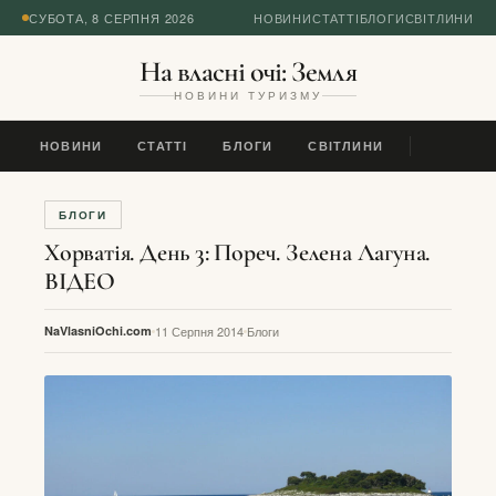
СУБОТА, 8 СЕРПНЯ 2026
НОВИНИ
СТАТТІ
БЛОГИ
СВІТЛИНИ
На власні очі: Земля
НОВИНИ ТУРИЗМУ
НОВИНИ
СТАТТІ
БЛОГИ
СВІТЛИНИ
БЛОГИ
Хорватія. День 3: Пореч. Зелена Лагуна.
ВІДЕО
NaVlasniOchi.com
11 Серпня 2014
Блоги