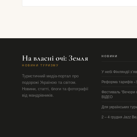
На власні очі: Земля
НОВИНИ
НОВИНИ ТУРИЗМУ
У небі Фінляндії з’я
Туристичний медіа-портал про
Реформа тарифів «У
подорожі Україною та світом.
Новини, статті, блоги та фотографії
Фестиваль “Вечори ф
від мандрівників.
ВІДЕО
Для українських тур
2 – 4 грудня Jazz Be