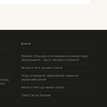
БЛОГИ
Румунія: Сігішоара, розташована в самому серці
Трансильванії, – місто, яке варто побачити
Зв’язок в Чилі: що варто знати
Отдых в Буковеле: европейский сервис по
украинским ценам
собору,
ного
Житло в Чилі: що можна знайти
Cable Car на Лангкаві