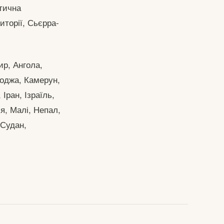
тична
риторії, Сьєрра-
ир, Ангола,
боджа, Камерун,
 Іран, Ізраїль,
ія, Малі, Непал,
 Судан,