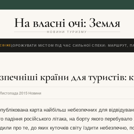
На власні очі: Земля
НОВИНИ ТУРИЗМУ
К ПОДОРОЖУВАТИ МІСТОМ ПІД ЧАС СИЛЬНОЇ СПЕКИ: МАРШРУТ, ПА
СВІЖЕ
печніші країни для туристів: к
 Листопада 2015
Новини
публікована карта найбільш небезпечних для відвідуван
о падіння російського літака, на борту якого перебувало
дили про те, до яких куточків світу їздити небезпечно, 