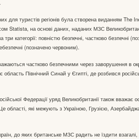
.
их для туристів регіонів була створена виданням The In
ісом Statista, на основі даних, наданих МЗС Великобритан
на три категорії: повністю безпечні, частково безпечні (п
ебезпечні (позначено червоним).
вважаються частково безпечними через заворушення в ок
є область Північний Синай у Єгипті, де розбився російс
осійської Федерації уряд Великобританії також вважає 
е області, які межують з Україною, Грузією, Азербайджа
раїн, до яких британське МЗС радить не їздити взагалі, 