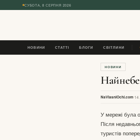
СУБОТА, 8 СЕРПНЯ 2026
◆
НОВИНИ
СТАТТІ
БЛОГИ
СВІТЛИНИ
Я
НОВИНИ
Найнебез
NaVlasniOchi.com
14
У мережі була о
Після недавньог
туристів попере