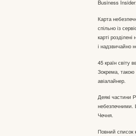
Business Insider
Карта небезпечн
спільно із серв
карті розділені 
і надзвичайно н
45 країн світу 
Зокрема, такою 
авіалайнер.
Деякі частини Р
небезпечними. Ц
Чечня.
Повний список к