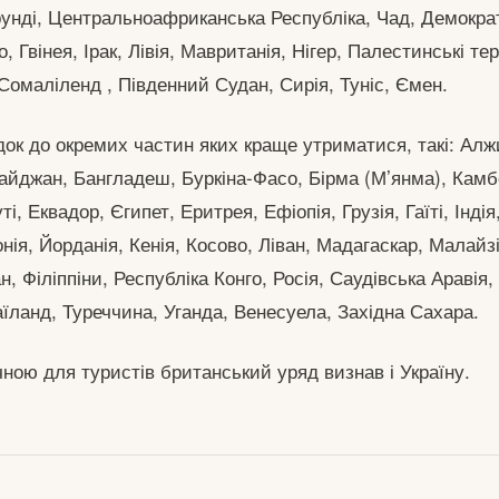
рунді, Центральноафриканська Республіка, Чад, Демокра
, Гвінея, Ірак, Лівія, Мавританія, Нігер, Палестинські те
Сомаліленд , Південний Судан, Сирія, Туніс, Ємен.
здок до окремих частин яких краще утриматися, такі: Алж
байджан, Бангладеш, Буркіна-Фасо, Бірма (М’янма), Кам
і, Еквадор, Єгипет, Еритрея, Ефіопія, Грузія, Гаїті, Індія,
онія, Йорданія, Кенія, Косово, Ліван, Мадагаскар, Малайз
н, Філіппіни, Республіка Конго, Росія, Саудівська Аравія,
їланд, Туреччина, Уганда, Венесуела, Західна Сахара.
ною для туристів британський уряд визнав і Україну.