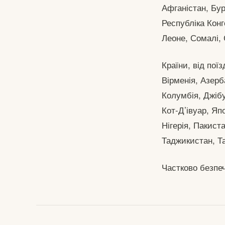
Афганістан, Бу
Республіка Конго
Леоне, Сомалі, 
Країни, від пої
Вірменія, Азер
Колумбія, Джібут
Кот-Д’івуар, Яп
Нігерія, Пакиста
Таджикистан, Та
Частково безпеч