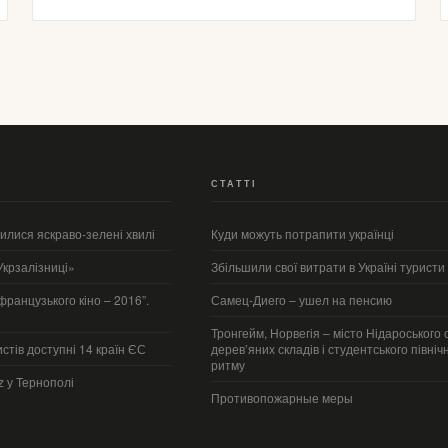
СТАТТІ
вилися яскраво-зелені хвилі
Куди можуть потрапити українці
крзалізниці»
Збільшили свої витрати в Україні туристи
ранцузького кіно – 2016”.
Самец-Диего – ушел на пенсию
Тронгейм, Норвегія – місто Нідароського 
истів доступні 14 країн ЄС
дерев’яних складів і студентського північ
ритму
z у Тернополі
Противопожарные меры