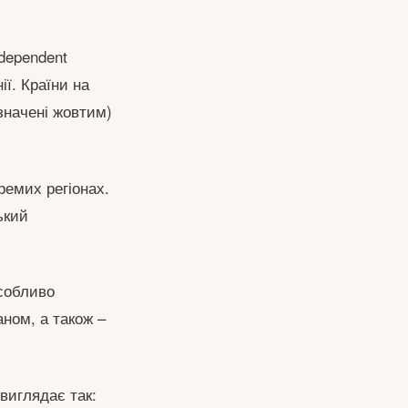
dependent
ії. Країни на
означені жовтим)
ремих регіонах.
ький
особливо
ном, а також –
виглядає так: