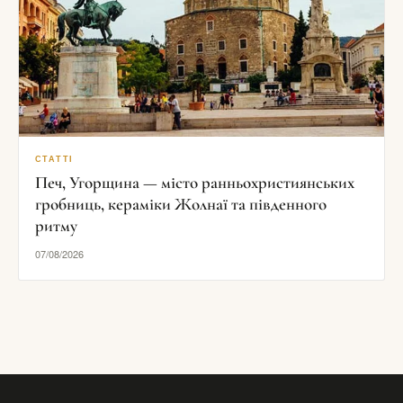
СТАТТІ
Печ, Угорщина — місто ранньохристиянських
гробниць, кераміки Жолнаї та південного
ритму
07/08/2026