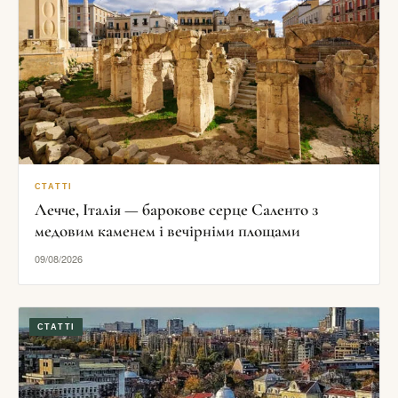
СТАТТІ
Лечче, Італія — барокове серце Саленто з
медовим каменем і вечірніми площами
09/08/2026
СТАТТІ