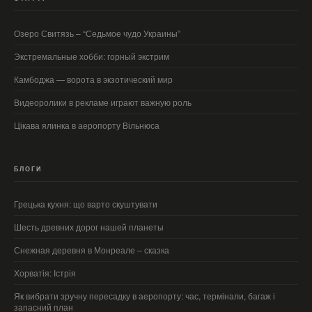
Озеро Свитязь – “Седьмое чудо Украины”
Экстремальные хобби: горный экстрим
Камбоджа — ворота в экзотический мир
Видеоролики в рекламе играют важную роль
Цікава ялинка в аеропорту Вільнюса
БЛОГИ
Грецька кухня: що варто скуштувати
Шесть древних дорог нашей планеты
Снежная деревня в Монреале – сказка
Хорватія: Істрія
Як вибрати зручну пересадку в аеропорту: час, термінали, багаж і
запасний план