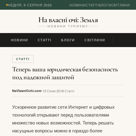
НЕДІЛЯ, 9 СЕРПНЯ 2026
НОВИНИ
СТАТТІ
БЛОГИ
СВІТЛИНИ
На власні очі: Земля
НОВИНИ ТУРИЗМУ
НОВИНИ
СТАТТІ
БЛОГИ
СВІТЛИНИ
СТАТТІ
Теперь ваша юридическая безопасность
под надежной защитой
NaVlasniOchi.com
15 Січня 2018
Статті
Ускоренное развитие сети Интернет и цифровых
технологий открывают перед пользователями
множество новых возможностей. Теперь решать
насущные вопросы можно в гораздо более