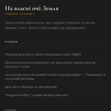
На власні очі: Земля
НОВИНИ ТУРИЗМУ
Туристичний медіа-портал про подорожі Україною та світом.
Новини, статті, блоги та фотографії від мандрівників.
НОВИНИ
Подорож крізь центр Землі змоделювали вчені. ВІДЕО
Шенгенська зона розширилася: ще одна країна приєдналася до
Шенгену з 1 січня
Leo Express запустив прямий нічний поїзд Франкфурт — Перемишль зі
спальними вагонами
День міста Чернівці: як святкуватиме
“Чілдрен кінофест” покаже безкоштовно кіно
СТАТТІ