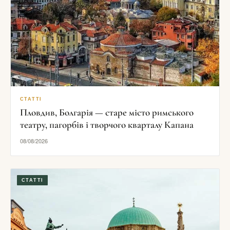
СТАТТІ
Пловдив, Болгарія — старе місто римського
театру, пагорбів і творчого кварталу Капана
08/08/2026
СТАТТІ